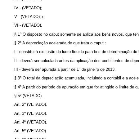
IV - (VETADO);
V - (VETADO); e
VI - (VETADO).
§ 1º O disposto no
caput
somente se aplica aos bens novos, que ten
§ 2º A depreciação acelerada de que trata o
caput
:
I - constituirá exclusão do lucro líquido para fins de determinação do l
II - deverá ser calculada antes da aplicação dos coeficientes de dep
III - deverá ser apurada a partir de 1º de janeiro de 2013.
§ 3º O total da depreciação acumulada, incluindo a contábil e a acel
§ 4º A partir do período de apuração em que for atingido o limite de qu
§ 5º (VETADO).
Art. 2º (VETADO).
Art. 3º (VETADO).
Art. 4º (VETADO).
Art. 5º (VETADO).