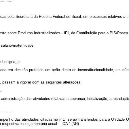
...........
das pela Secretaria da Receita Federal do Brasil, em processos relativos a t
posto sobre Produtos Industrializados - IPI, da Contribuição para o PIS/Pase
o salário-maternidade;
e benigna; e
ada em decisão proferida em ação direta de inconstitucionalidade, em súmu
4,
passam a vigorar com as seguintes alterações:
..
 administração das atividades relativas a cobrança, fiscalização, arrecadaç
...........
mpenho das atividades citadas no § 1º serão transferidos para a Unidade Or
respectiva lei orçamentária anual - LOA.” (NR)