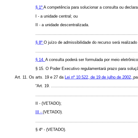
§ 1º
A competência para solucionar a consulta ou declarar 
I - a unidade central; ou
II - a unidade descentralizada.
...................................................................................
§ 8º
O juízo de admissibilidade do recurso será realizado 
...................................................................................
§ 14.
A consulta poderá ser formulada por meio eletrônico,
§ 15. O Poder Executivo regulamentará prazo para solução
Art. 11. Os arts. 19 e 27 da
Lei nº 10.522, de 19 de julho de 2002,
pa
“Art. 19. ......................................................................
...................................................................................
II - (VETADO);
III -
(VETADO).
...................................................................................
§ 4º - (VETADO).