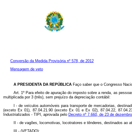
Conversão da Medida Provisória nº 578, de 2012
Mensagem de veto
A PRESIDENTA DA REPÚBLICA
Faço saber que o Congresso Nacion
Art. 1º Para efeito de apuração do imposto sobre a renda, as pessoas
multiplicada por 3 (três), sem prejuízo da depreciação contábil:
I - de veículos automóveis para transporte de mercadorias, destinad
(exceto Ex 01), 87.04.21.90 (exceto Ex 01 e Ex 02), 87.04.22, 87.04.2
Industrializados - TIPI, aprovada pelo
Decreto nº 7.660, de 23 de dezembro
II - de vagões, locomotivas, locotratores e tênderes, destinados ao a
III - (VETADO);