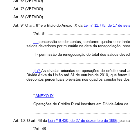
Art. 6º (VETADO).
Art. 7º (VETADO).
Art. 8º (VETADO).
Art. 9º O art. 8º e o título do Anexo IX da
Lei nº 11.775, de 17 de se
“Art. 8º ........................................................................
I -
concessão de descontos, conforme quadro constante 
saldos devedores por mutuário na data da renegociação, obser
II - permissão da renegociação do total dos saldos dev
...................................................................................
§ 7º
As dívidas oriundas de operações de crédito rural
Dívida Ativa da União até 31 de outubro de 2010, que forem 
descontos percentuais previstos nos quadros constantes dos
.................................................................................
“
ANEXO IX
Operações de Crédito Rural inscritas em Dívida Ativa da
...................................................................................
Art. 10. O art. 48 da
Lei nº 9.430, de 27 de dezembro de 1996,
passa 
“Art. 48. ......................................................................