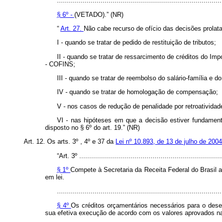
...................................................................................
§ 6º -
(VETADO).” (NR)
“
Art. 27.
Não cabe recurso de ofício das decisões prolata
I - quando se tratar de pedido de restituição de tributos;
II - quando se tratar de ressarcimento de créditos do Im
- COFINS;
III - quando se tratar de reembolso do salário-família e d
IV - quando se tratar de homologação de compensação;
V - nos casos de redução de penalidade por retroatividad
VI - nas hipóteses em que a decisão estiver fundament
disposto no § 6º do art. 19.” (NR)
Art. 12. Os arts. 3º , 4º e 37 da
Lei nº 10.893, de 13 de julho de 200
“Art. 3º ........................................................................
§ 1º
Compete à Secretaria da Receita Federal do Brasil a
em lei.
...................................................................................
§ 4º
Os créditos orçamentários necessários para o dese
sua efetiva execução de acordo com os valores aprovados na 