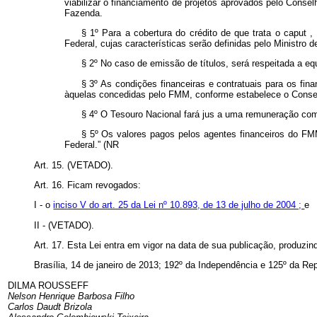
viabilizar o financiamento de projetos aprovados pelo Conse
Fazenda.
§ 1º Para a cobertura do crédito de que trata o
caput
,
Federal, cujas características serão definidas pelo Ministro
§ 2º No caso de emissão de títulos, será respeitada a e
§ 3º As condições financeiras e contratuais para os fin
àquelas concedidas pelo FMM, conforme estabelece o Conse
§ 4º O Tesouro Nacional fará jus a uma remuneração com
§ 5º Os valores pagos pelos agentes financeiros do FM
Federal.” (NR
Art. 15. (VETADO).
Art. 16. Ficam revogados:
I - o
inciso V do art. 25 da Lei nº 10.893, de 13 de julho de 2004 ;
e
II - (VETADO).
Art. 17. Esta Lei entra em vigor na data de sua publicação, produzind
Brasília, 14 de janeiro de 2013; 192º da Independência e 125º da Rep
DILMA ROUSSEFF
Nelson Henrique Barbosa Filho
Carlos Daudt Brizola