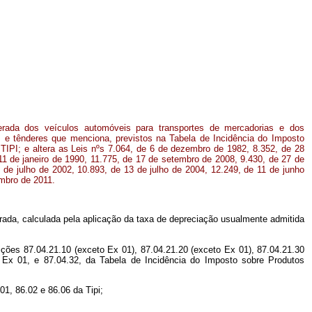
erada dos veículos automóveis para transportes de mercadorias e dos
s e tênderes que menciona, previstos na Tabela de Incidência do Imposto
- TIPI; e altera as Leis nºs 7.064, de 6 de dezembro de 1982, 8.352, de 28
1 de janeiro de 1990, 11.775, de 17 de setembro de 2008, 9.430, de 27 de
de julho de 2002, 10.893, de 13 de julho de 2004, 12.249, de 11 de junho
mbro de 2011.
lerada, calculada pela aplicação da taxa de depreciação usualmente admitida
sições 87.04.21.10 (exceto Ex 01), 87.04.21.20 (exceto Ex 01), 87.04.21.30
0 Ex 01, e 87.04.32, da Tabela de Incidência do Imposto sobre Produtos
01, 86.02 e 86.06 da Tipi;