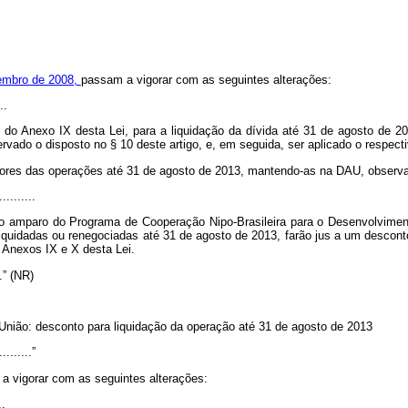
tembro de 2008,
passam a vigorar com as seguintes alterações:
..
do Anexo IX desta Lei, para a liquidação da dívida até 31 de agosto de 20
vado o disposto no § 10 deste artigo, e, em seguida, ser aplicado o respectiv
edores das operações até 31 de agosto de 2013, mantendo-as na DAU, observ
..........
 ao amparo do Programa de Cooperação Nipo-Brasileira para o Desenvolvime
liquidadas ou renegociadas até 31 de agosto de 2013, farão jus a um descont
 Anexos IX e X desta Lei.
...” (NR)
 União: desconto para liquidação da operação até 31 de agosto de 2013
.........”
a vigorar com as seguintes alterações:
..