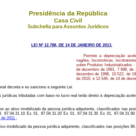
Presidência da República
Casa Civil
Subchefia para Assuntos Jurídicos
LEI Nº 12.788, DE 14 DE JANEIRO DE 2013.
Permite a depreciação acel
vagões, locomotivas, locotratore
sobre Produtos Industrializados 
de dezembro de 1991, 7.998, de 1
dezembro de 1996, 10.522, de 19 
de 2010, e 12.546, de 14 de deze
al decreta e eu sanciono a seguinte Lei:
 jurídicas tributadas com base no lucro real terão direito à depreciação ace
os ao ativo imobilizado da pessoa jurídica adquirente, classificados nas po
3, 87.04.31.10 Ex 01, 87.04.31.20 Ex 01, 87.04.31.30 Ex 01, 87.04.31.9
 de 2011 ;
tivo imobilizado da pessoa jurídica adquirente, classificados nas posições 86.