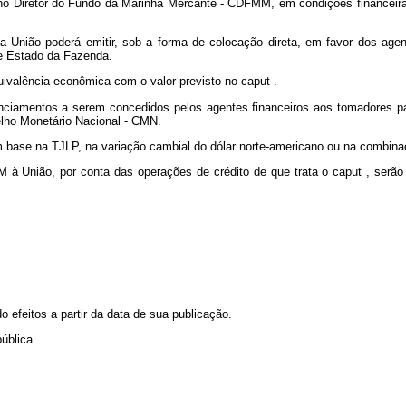
lho Diretor do Fundo da Marinha Mercante - CDFMM, em condições financeira
 a União poderá emitir, sob a forma de colocação direta, em favor dos agen
 de Estado da Fazenda.
quivalência econômica com o valor previsto no
caput
.
anciamentos a serem concedidos pelos agentes financeiros aos tomadores par
lho Monetário Nacional - CMN.
 base na TJLP, na variação cambial do dólar norte-americano ou na combinaç
M à União, por conta das operações de crédito de que trata o
caput
, serã
o efeitos a partir da data de sua publicação.
ública.