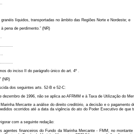
..
e granéis líquidos, transportadas no âmbito das Regiões Norte e Nordeste; e
a à pena de perdimento.” (NR)
..
...........
...
...........
s do inciso II do parágrafo único do art. 4º .
..” (NR)
escida dos seguintes arts. 52-B e 52-C:
 de dezembro de 1996, não se aplica ao AFRMM e à Taxa de Utilização do Mer
arinha Mercante a análise do direito creditório, a decisão e o pagamento d
idos ocorridos até a data da vigência do ato do Poder Executivo de que tra
vigorar com a seguinte redação:
os agentes financeiros do Fundo da Marinha Mercante - FMM, no montante d