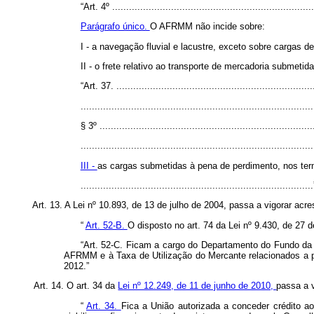
“Art. 4º ........................................................................
Parágrafo único.
O AFRMM não incide sobre:
I - a navegação fluvial e lacustre, exceto sobre cargas d
II - o frete relativo ao transporte de mercadoria submetid
“Art. 37. ......................................................................
...................................................................................
§ 3º ............................................................................
...................................................................................
III -
as cargas submetidas à pena de perdimento, nos termo
.................................................................................
Art. 13. A Lei nº 10.893, de 13 de julho de 2004, passa a vigorar acr
“
Art. 52-B.
O disposto no art. 74 da Lei nº 9.430, de 27
“Art. 52-C. Ficam a cargo do Departamento do Fundo da M
AFRMM e à Taxa de Utilização do Mercante relacionados a ped
2012.”
Art. 14. O art. 34 da
Lei nº 12.249, de 11 de junho de 2010,
passa a 
“
Art. 34.
Fica a União autorizada a conceder crédito a