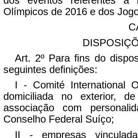
dos eventos referentes à r
Olímpicos de 2016 e dos Jogo
C
DISPOSIÇ
Art. 2º Para fins do dispo
seguintes definições:
I -
Comité International
domiciliada no exterior, d
associação com personalid
Conselho Federal Suíço;
II - empresas vincula