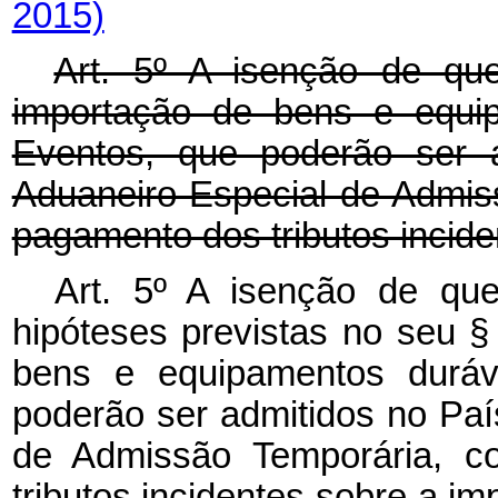
2015)
Art. 5º A isenção de que
importação de bens e equip
Eventos, que poderão ser 
Aduaneiro Especial de Admi
pagamento dos tributos incide
Art. 5º A isenção de que
hipóteses previstas no seu §
bens e equipamentos duráv
poderão ser admitidos no Pa
de Admissão Temporária, 
tributos incidentes sobre a i