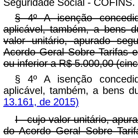
Seguridade Social - COFINS.
§ 4º A isenção concedi
aplicável, também, a bens du
valor unitário, apurado se
Acordo Geral Sobre Tarifas 
ou inferior a R$ 5.000,00 (cinc
§ 4º A isenção concedi
aplicável, também, a bens d
13.161, de 2015)
I - cujo valor unitário, ap
do Acordo Geral Sobre Tari