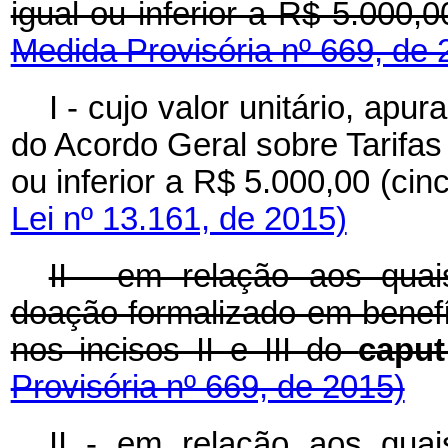
igual ou inferior a R$ 5.000,0
Medida Provisória nº 669, de 
I - cujo valor unitário, ap
do Acordo Geral sobre Tarifas
ou inferior a R$ 5.000,00 (cin
Lei nº 13.161, de 2015)
II - em relação aos qua
doação formalizado em benefí
nos incisos II e III do
capu
Provisória nº 669, de 2015)
II - em relação aos qua