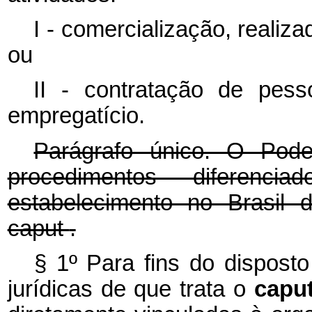
I - comercialização, realiza
ou
II - contratação de pes
empregatício.
Parágrafo único. O Pode
procedimentos diferenc
estabelecimento no Brasil 
caput
.
§ 1º Para fins do dispost
jurídicas de que trata o
capu