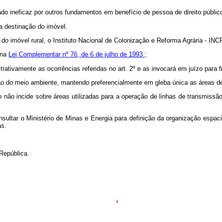
ado ineficaz por outros fundamentos em benefício de pessoa de direito públic
 a destinação do imóvel.
a do imóvel rural, o Instituto Nacional de Colonização e Reforma Agrária - IN
 na
Lei Complementar nº 76, de 6 de julho de 1993 ;
strativamente as ocorrências referidas no art. 2º e as invocará em juízo para 
ação do meio ambiente, mantendo preferencialmente em gleba única as áreas de
o não incide sobre áreas utilizadas para a operação de linhas de transmissão
sultar o Ministério de Minas e Energia para definição da organização espaci
as.
República.
*