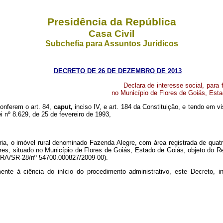
Presidência da República
Casa Civil
Subchefia para Assuntos Jurídicos
DECRETO DE 26 DE DEZEMBRO DE 2013
Declara de interesse social, para
no Município de Flores de Goiás, Esta
conferem o art. 84,
caput,
inciso IV, e art. 184 da Constituição, e tendo em v
ei nº 8.629, de 25 de fevereiro de 1993,
rária, o imóvel rural denominado Fazenda Alegre, com área registrada de quat
es, situado no Município de Flores de Goiás, Estado de Goiás, objeto do Reg
CRA/SR-28/nº 54700.000827/2009-00).
mente à ciência do início do procedimento administrativo, este Decreto,