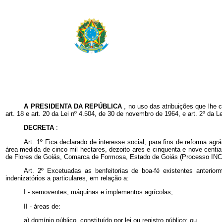
A PRESIDENTA DA REPÚBLICA
, no uso das atribuições que lhe 
art. 18 e art. 20 da Lei nº 4.504, de 30 de novembro de 1964, e art. 2º da L
DECRETA
:
Art. 1º Fica declarado de interesse social, para fins de reforma ag
área medida de cinco mil hectares, dezoito ares e cinquenta e nove centiar
de Flores de Goiás, Comarca de Formosa, Estado de Goiás (Processo IN
Art. 2º Excetuadas as benfeitorias de boa-fé existentes anterior
indenizatórios a particulares, em relação a:
I - semoventes, máquinas e implementos agrícolas;
II - áreas de:
a) domínio público, constituído por lei ou registro público; ou