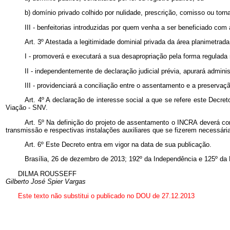
b) domínio privado colhido por nulidade, prescrição, comisso ou torn
III - benfeitorias introduzidas por quem venha a ser beneficiado com
Art. 3º Atestada a legitimidade dominial privada da área planimetrad
I - promoverá e executará a sua desapropriação pela forma regulada
II - independentemente de declaração judicial prévia, apurará admini
III - providenciará a conciliação entre o assentamento e a preserv
Art. 4º A declaração de interesse social a que se refere este Decret
Viação - SNV.
Art. 5º Na definição do projeto de assentamento o INCRA deverá con
transmissão e respectivas instalações auxiliares que se fizerem necessári
Art. 6º Este Decreto entra em vigor na data de sua publicação.
Brasília, 26 de dezembro de 2013; 192º da Independência e 125º da 
DILMA ROUSSEFF
Gilberto José Spier Vargas
Este
texto não substitui o publicado no DOU de 27.12.2013