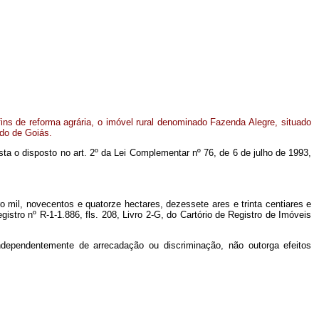
 fins de reforma agrária, o imóvel rural denominado Fazenda Alegre, situado
do de Goiás.
ista o disposto no art. 2º da Lei Complementar nº 76, de 6 de julho de 1993,
ro mil, novecentos e quatorze hectares, dezessete ares e trinta centiares e
istro nº R-1-1.886, fls. 208, Livro 2-G, do Cartório de Registro de Imóveis
 independentemente de arrecadação ou discriminação, não outorga efeitos