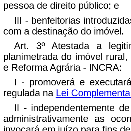
pessoa de direito público; e
III - benfeitorias introduz
com a destinação do imóvel.
Art. 3º Atestada a legit
planimetrada do imóvel rural,
e Reforma Agrária - INCRA:
I - promoverá e executar
regulada na
Lei Complementar 
II - independentemente de 
administrativamente as ocor
invocará em juízo para fins d