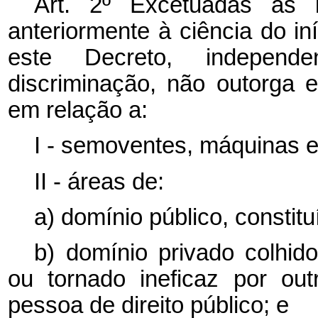
Art. 2º Excetuadas as b
anteriormente à ciência do in
este Decreto, independ
discriminação, não outorga ef
em relação a:
I - semoventes, máquinas e
II - áreas de:
a) domínio público, constituí
b) domínio privado colhido
ou tornado ineficaz por ou
pessoa de direito público; e