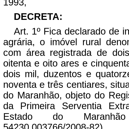
1993,
DECRETA:
Art. 1º Fica declarado de i
agrária, o imóvel rural den
com área registrada de dois
oitenta e oito ares e cinquen
dois mil, duzentos e quatorz
noventa e três centiares, sit
do Maranhão, objeto do Regist
da Primeira Serventia Extr
Estado do Maranhão 
54230.003766/2008-82).