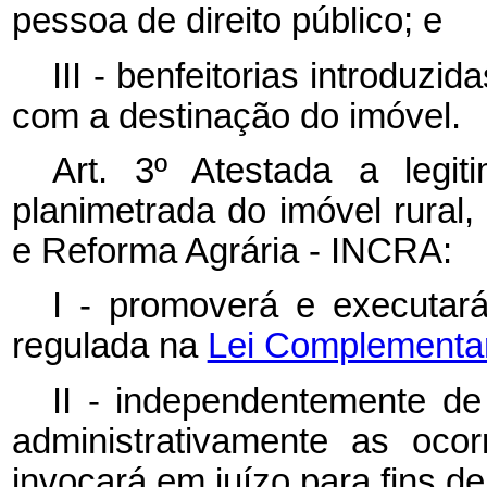
pessoa de direito público; e
III - benfeitorias introduz
com a destinação do imóvel.
Art. 3º Atestada a legit
planimetrada do imóvel rural,
e Reforma Agrária - INCRA:
I - promoverá e executar
regulada na
Lei Complementar 
II - independentemente de 
administrativamente as ocor
invocará em juízo para fins d