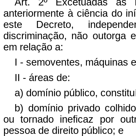
Art. 2º Excetuadas as b
anteriormente à ciência do in
este Decreto, independ
discriminação, não outorga ef
em relação a:
I - semoventes, máquinas e
II - áreas de:
a) domínio público, constituí
b) domínio privado colhido
ou tornado ineficaz por ou
pessoa de direito público; e