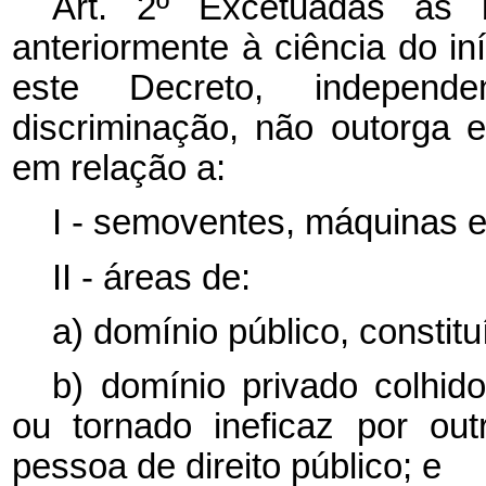
Art. 2º Excetuadas as b
anteriormente à ciência do in
este Decreto, independ
discriminação, não outorga ef
em relação a:
I - semoventes, máquinas e
II - áreas de:
a) domínio público, constituí
b) domínio privado colhido
ou tornado ineficaz por ou
pessoa de direito público; e