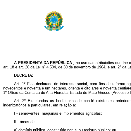
A PRESIDENTA DA REPÚBLICA
, no uso das atribuições que lhe 
art. 18 e art. 20 da Lei nº 4.504, de 30 de novembro de 1964, e art. 2º da L
DECRETA:
Art. 1º
Fica declarado de interesse social, para fins de reforma 
novecentos e noventa e um hectares, oitenta e oito ares e noventa centia
1º
Ofício da Comarca de Alta Floresta, Estado de Mato Grosso (Process
Art. 2º Excetuadas as benfeitorias de boa-fé existentes anterior
indenizatórios a particulares, em relação a:
I - semoventes, máquinas e implementos agrícolas;
II - áreas de:
a) domínio público, constituído por lei ou registro público; ou