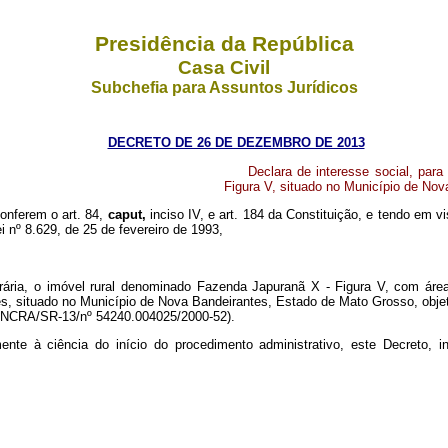
Presidência da República
Casa Civil
Subchefia para Assuntos Jurídicos
DECRETO DE 26 DE DEZEMBRO DE 2013
Declara de interesse social, para
Figura V, situado no Município de No
conferem o art. 84,
caput,
inciso IV, e art. 184 da Constituição, e tendo em v
ei nº 8.629, de 25 de fevereiro de 1993,
agrária, o imóvel rural denominado Fazenda Japuranã X - Figura V, com áre
res, situado no Município de Nova Bandeirantes, Estado de Mato Grosso, obje
o INCRA/SR-13/nº
54240.004025/2000-52).
mente à ciência do início do procedimento administrativo, este Decreto,