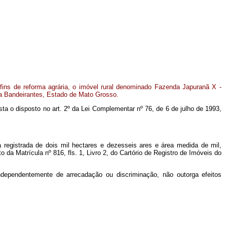
 fins de reforma agrária, o imóvel rural denominado Fazenda Japuranã X -
va Bandeirantes, Estado de Mato Grosso.
ista o disposto no art. 2º da Lei Complementar nº 76, de 6 de julho de 1993,
a registrada de dois mil hectares e dezesseis ares e área medida de mil,
to da Matrícula nº
816, fls. 1, Livro 2, do Cartório de Registro de Imóveis do
 independentemente de arrecadação ou discriminação, não outorga efeitos