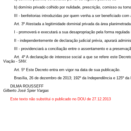
b) domínio privado colhido por nulidade, prescrição, comisso ou torn
III - benfeitorias introduzidas por quem venha a ser beneficiado com
Art. 3º Atestada a legitimidade dominial privada da área planimetrad
I - promoverá e executará a sua desapropriação pela forma regulada
II - independentemente de declaração judicial prévia, apurará admini
III - providenciará a conciliação entre o assentamento e a preserv
Art. 4º A declaração de interesse social a que se refere este Decret
Viação - SNV.
Art. 5º Este Decreto entra em vigor na data de sua publicação.
Brasília, 26 de dezembro de 2013; 192º da Independência e 125º da 
DILMA ROUSSEFF
Gilberto José Spier Vargas
Este
texto não substitui o publicado no DOU de 27.12.2013