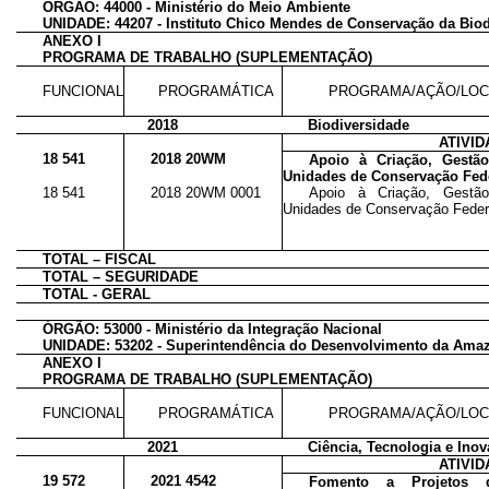
ÓRGÃO: 44000 - Ministério do Meio Ambiente
UNIDADE: 44207 - Instituto Chico Mendes de Conservação da Bio
ANEXO I
PROGRAMA DE TRABALHO (SUPLEMENTAÇÃO)
FUNCIONAL
PROGRAMÁTICA
PROGRAMA/AÇÃO/LOC
2018
Biodiversidade
ATIVI
18 541
2018 20WM
Apoio à Criação, Gestã
Unidades de Conservação Fed
18 541
2018 20WM 0001
Apoio à Criação, Gestã
Unidades de Conservação Federa
TOTAL – FISCAL
TOTAL – SEGURIDADE
TOTAL - GERAL
ÓRGÃO: 53000 - Ministério da Integração Nacional
UNIDADE: 53202 - Superintendência do Desenvolvimento da Ama
ANEXO I
PROGRAMA DE TRABALHO (SUPLEMENTAÇÃO)
FUNCIONAL
PROGRAMÁTICA
PROGRAMA/AÇÃO/LOC
2021
Ciência, Tecnologia e Ino
ATIVI
19 572
2021 4542
Fomento a Projetos 