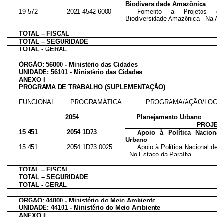
Biodiversidade Amazônica
19 572
2021 4542 6000
Fomento a Projetos 
Biodiversidade Amazônica - Na 
TOTAL – FISCAL
TOTAL – SEGURIDADE
TOTAL - GERAL
ÓRGÃO: 56000 - Ministério das Cidades
UNIDADE: 56101 - Ministério das Cidades
ANEXO I
PROGRAMA DE TRABALHO (SUPLEMENTAÇÃO)
FUNCIONAL
PROGRAMÁTICA
PROGRAMA/AÇÃO/LOC
2054
Planejamento Urbano
PROJ
15 451
2054 1D73
Apoio à Política Nacio
Urbano
15 451
2054 1D73 0025
Apoio à Política Nacional 
- No Estado da Paraíba
TOTAL – FISCAL
TOTAL – SEGURIDADE
TOTAL - GERAL
ÓRGÃO: 44000 - Ministério do Meio Ambiente
UNIDADE: 44101 - Ministério do Meio Ambiente
ANEXO II