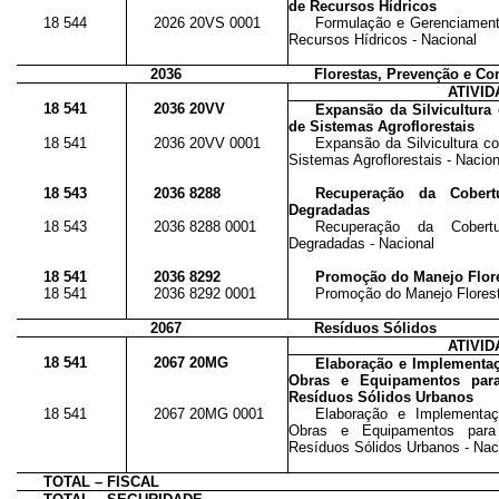
de Recursos Hídricos
18 544
2026 20VS 0001
Formulação e Gerenciamento
Recursos Hídricos - Nacional
2036
Florestas, Prevenção e Co
ATIVI
18 541
2036 20VV
Expansão da Silvicultura
de Sistemas Agroflorestais
18 541
2036 20VV 0001
Expansão da Silvicultura c
Sistemas Agroflorestais - Nacion
18 543
2036 8288
Recuperação da Cobert
Degradadas
18 543
2036 8288 0001
Recuperação da Cobert
Degradadas - Nacional
18 541
2036 8292
Promoção do Manejo Flore
18 541
2036 8292 0001
Promoção do Manejo Florest
2067
Resíduos Sólidos
ATIVI
18 541
2067 20MG
Elaboração e Implementaç
Obras e Equipamentos para
Resíduos Sólidos Urbanos
18 541
2067 20MG 0001
Elaboração e Implementaç
Obras e Equipamentos para
Resíduos Sólidos Urbanos - Nac
TOTAL – FISCAL