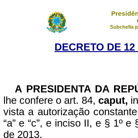
Presidên
Subchefia p
DECRETO DE 12
A PRESIDENTA DA REP
lhe confere o art. 84,
caput,
i
vista a autorização constante
“a” e “c”, e inciso II, e § 1º e
de 2013,