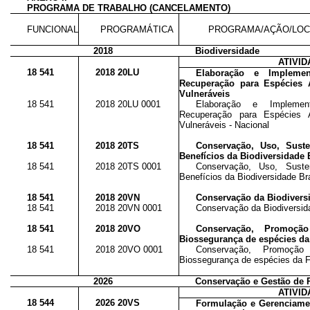
PROGRAMA DE TRABALHO (CANCELAMENTO)
FUNCIONAL
PROGRAMÁTICA
PROGRAMA/AÇÃO/LOC
2018
Biodiversidade
ATIVI
18 541
2018 20LU
Elaboração e Impleme
Recuperação para Espécies 
Vulneráveis
18 541
2018 20LU 0001
Elaboração e Impleme
Recuperação para Espécies 
Vulneráveis - Nacional
18 541
2018 20TS
Conservação, Uso, Suste
Benefícios da Biodiversidade B
18 541
2018 20TS 0001
Conservação, Uso, Suste
Benefícios da Biodiversidade Bra
18 541
2018 20VN
Conservação da Biodivers
18 541
2018 20VN 0001
Conservação da Biodiversida
18 541
2018 20VO
Conservação, Promoç
Biossegurança de espécies da
18 541
2018 20VO 0001
Conservação, Promoç
Biossegurança de espécies da F
2026
Conservação e Gestão de 
ATIVI
18 544
2026 20VS
Formulação e Gerenciamen