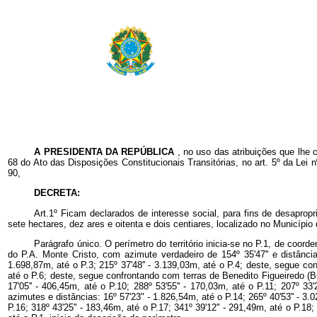
A PRESIDENTA DA REPÚBLICA
, no uso das atribuições que lhe 
68 do Ato das Disposições Constitucionais Transitórias, no art. 5º da Lei
90,
DECRETA:
Art.1º Ficam declarados de interesse social, para fins de desaprop
sete hectares, dez ares e oitenta e dois centiares, localizado no Municíp
Parágrafo único. O perímetro do território inicia-se no P.1, de co
do P.A. Monte Cristo, com azimute verdadeiro de 154º 35'47'' e distânc
1.698,87m, até o P.3; 215º 37'48'' - 3.139,03m, até o P.4; deste, segue co
até o P.6; deste, segue confrontando com terras de Benedito Figueiredo (Bin
17'05'' - 406,45m, até o P.10; 288º 53'55'' - 170,03m, até o P.11; 207º 3
azimutes e distâncias: 16º 57'23" - 1.826,54m, até o P.14; 265º 40'53'' - 3
P.16; 318º 43'25'' - 183,46m, até o P.17; 341º 39'12'' - 291,49m, até o P