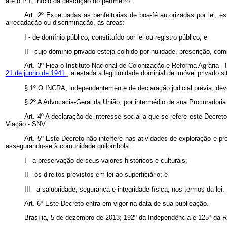
até o P.1, início da descrição do perímetro.
Art. 2º Excetuadas as benfeitorias de boa-fé autorizadas por lei,
arrecadação ou discriminação, às áreas:
I - de domínio público, constituído por lei ou registro público; e
II - cujo domínio privado esteja colhido por nulidade, prescrição, 
Art. 3º Fica o Instituto Nacional de Colonização e Reforma Agrária 
21 de junho de 1941
, atestada a legitimidade dominial de imóvel privado si
§ 1º O INCRA, independentemente de declaração judicial prévia, deve
§ 2º A Advocacia-Geral da União, por intermédio de sua Procuradoria
Art. 4º A declaração de interesse social a que se refere este Decret
Viação - SNV.
Art. 5º Este Decreto não interfere nas atividades de exploração e p
assegurando-se à comunidade quilombola:
I - a preservação de seus valores históricos e culturais;
II - os direitos previstos em lei ao superficiário; e
III - a salubridade, segurança e integridade física, nos termos da lei.
Art. 6º Este Decreto entra em vigor na data de sua publicação.
Brasília, 5 de dezembro de 2013; 192º da Independência e 125º da R