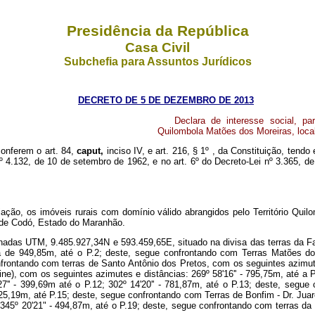
Presidência da República
Casa Civil
Subchefia para Assuntos Jurídicos
DECRETO DE 5 DE DEZEMBRO DE 2013
Declara de interesse social, par
Quilombola Matões dos Moreiras, loca
conferem o art. 84,
caput,
inciso IV, e art. 216, § 1º , da Constituição, tendo
 nº 4.132, de 10 de setembro de 1962, e no art. 6º do Decreto-Lei nº 3.365
riação, os imóveis rurais com domínio válido abrangidos pelo Território Qu
io de Codó, Estado do Maranhão.
ordenadas UTM, 9.485.927,34N e 593.459,65E, situado na divisa das terras d
ia de 949,85m, até o P.2; deste, segue confrontando com Terras Matões do 
nfrontando com terras de Santo Antônio dos Pretos, com os seguintes azimutes
e), com os seguintes azimutes e distâncias: 269º 58'16'' - 795,75m, até a P.7;
3'27'' - 399,69m até o P.12; 302º 14'20'' - 781,87m, até o P.13; deste, seg
.025,19m, até P.15; deste, segue confrontando com Terras de Bonfim - Dr. Jua
.18; 345º 20'21" - 494,87m, até o P.19; deste, segue confrontando com terras