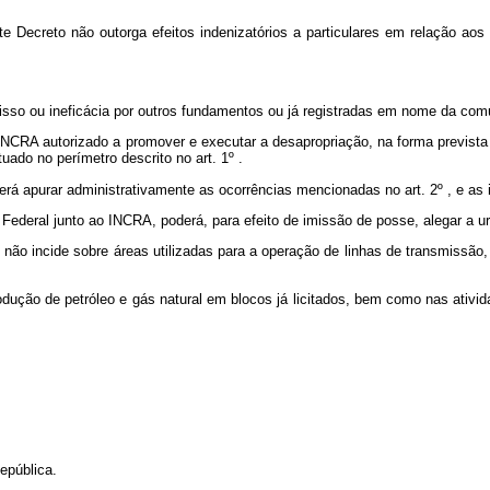
 este Decreto não outorga efeitos indenizatórios a particulares em relação
comisso ou ineficácia por outros fundamentos ou já registradas em nome da co
- INCRA autorizado a promover e executar a desapropriação, na forma previst
tuado no perímetro descrito no art. 1º .
rá apurar administrativamente as ocorrências mencionadas no art. 2º , e as 
 Federal junto ao INCRA, poderá, para efeito de imissão de posse, alegar a u
o não incide sobre áreas utilizadas para a operação de linhas de transmissão,
rodução de petróleo e gás natural em blocos já licitados, bem como nas ativi
epública.