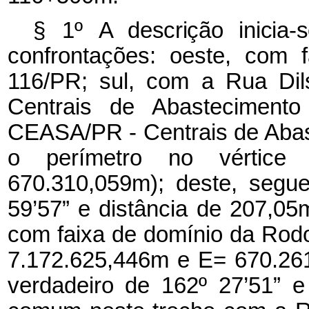
§ 1º
A descrição inicia
confrontações: oeste, com 
116/PR; sul, com a Rua Dil
Centrais de Abasteciment
CEASA/PR - Centrais de Abast
o perímetro no vértic
670.310,059m); deste, segu
59’57” e distância de 207,0
com faixa de domínio da Rodo
7.172.625,446m e E= 670.26
verdadeiro de 162º 27’51” 