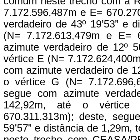
comum neste trecho com a Ru
7.172.596,487m e E= 670.27
verdadeiro de 43º 19’53” e d
(N= 7.172.613,479m e E= 6
azimute verdadeiro de 12º 5
vértice E (N= 7.172.624,400
com azimute verdadeiro de 12
o vértice G (N= 7.172.696,
segue com azimute verdadei
142,92m, até o vértic
670.311,313m); deste, segu
59’57” e distância de 1,29m,
neste trecho com CEASA/PR