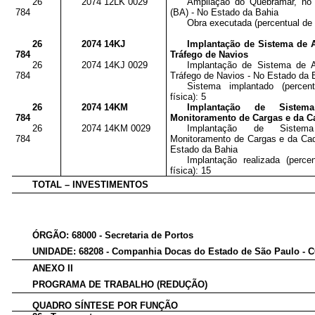
26
2074 12LK 0029
Ampliação do Quebramar, no 
784
(BA) - No Estado da Bahia
Obra executada (percentual de 
26
2074 14KJ
Implantação de Sistema de 
784
Tráfego de Navios
26
2074 14KJ 0029
Implantação de Sistema de 
784
Tráfego de Navios - No Estado da 
Sistema implantado (percen
física): 5
26
2074 14KM
Implantação de Sistem
784
Monitoramento de Cargas e da Ca
26
2074 14KM 0029
Implantação de Sistem
784
Monitoramento de Cargas e da Cade
Estado da Bahia
Implantação realizada (perc
física): 15
TOTAL – INVESTIMENTOS
ÓRGÃO: 68000 - Secretaria de Portos
UNIDADE: 68208 - Companhia Docas do Estado de São Paulo -
ANEXO II
PROGRAMA DE TRABALHO (REDUÇÃO)
QUADRO SÍNTESE POR FUNÇÃO