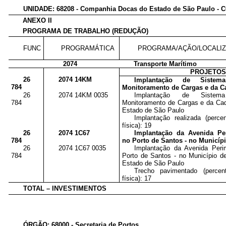
UNIDADE: 68208 - Companhia Docas do Estado de São Paulo -
ANEXO II
PROGRAMA DE TRABALHO (REDUÇÃO)
FUNC
PROGRAMÁTICA
PROGRAMA/AÇÃO/LOCALI
2074
Transporte Marítimo
PROJETO
26
2074 14KM
Implantação de Sistem
784
Monitoramento de Cargas e da Ca
26
2074 14KM 0035
Implantação de Sistem
784
Monitoramento de Cargas e da Cade
Estado de São Paulo
Implantação realizada (perc
física): 19
26
2074 1C67
Implantação da Avenida Per
784
no Porto de Santos - no Municíp
26
2074 1C67 0035
Implantação da Avenida Perim
784
Porto de Santos - no Município d
Estado de São Paulo
Trecho pavimentado (percen
física): 17
TOTAL – INVESTIMENTOS
ÓRGÃO: 68000 - Secretaria de Portos