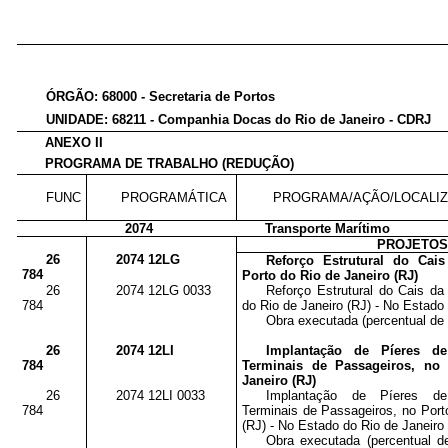
ÓRGÃO: 68000 - Secretaria de Portos
UNIDADE: 68211 - Companhia Docas do Rio de Janeiro - CDRJ
ANEXO II
PROGRAMA DE TRABALHO (REDUÇÃO)
FUNC
PROGRAMÁTICA
PROGRAMA/AÇÃO/LOCALI
2074
Transporte Marítimo
PROJETO
26
2074 12LG
Reforço Estrutural do Ca
784
Porto do Rio de Janeiro (RJ)
26
2074 12LG 0033
Reforço Estrutural do Cais d
784
do Rio de Janeiro (RJ) - No Estado
Obra executada (percentual de 
26
2074 12LI
Implantação de Píeres de
784
Terminais de Passageiros, no
Janeiro (RJ)
26
2074 12LI 0033
Implantação de Píeres de
784
Terminais de Passageiros, no Port
(RJ) - No Estado do Rio de Janeiro
Obra executada (percentual de