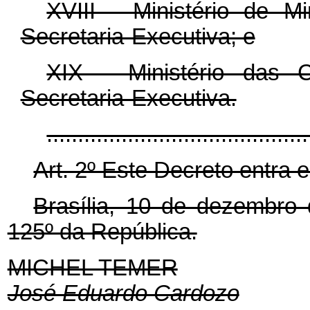
XVIII - Ministério de 
Secretaria-Executiva; e
XIX - Ministério das 
Secretaria-Executiva.
........................................
Art. 2º Este Decreto entra 
Brasília, 10 de dezembro
125º da República.
MICHEL TEMER
José Eduardo Cardozo