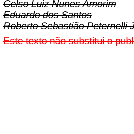
Celso Luiz Nunes Amorim
Eduardo dos Santos
Roberto Sebastião Peternelli 
Este
texto não substitui o pu