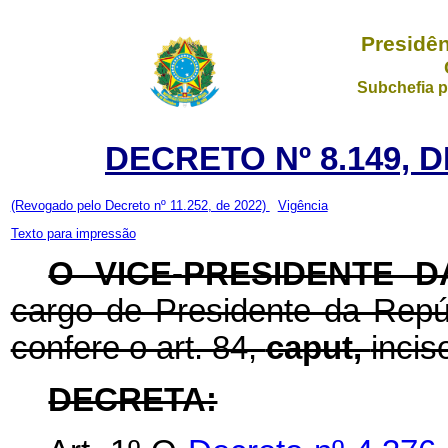
Presidên
Subchefia p
DECRETO Nº 8.149, 
(Revogado pelo Decreto nº 11.252, de 2022)
Vigência
Texto para impressão
O VICE-PRESIDENTE 
cargo de Presidente da Repúb
confere o art. 84,
caput,
incis
DECRETA: