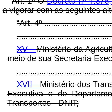
Art. 1º O
Decreto nº 4.376
a vigorar com as seguintes al
“Art. 4º ...............................
..........................................
XV -
Ministério da Agricu
meio de sua Secretaria-Exec
..........................................
XVII -
Ministério dos Tran
Executiva e do Departamen
Transportes - DNIT;