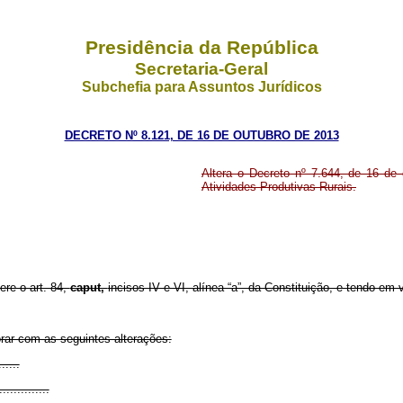
Presidência da República
Secretaria-Geral
Subchefia para Assuntos Jurídicos
DECRETO Nº 8.121, DE 16 DE OUTUBRO DE 2013
Altera o Decreto nº 7.644, de 16 d
Atividades Produtivas Rurais.
ere o art. 84,
caput,
incisos IV e VI, alínea “a”, da Constituição, e tendo em 
rar com as seguintes alterações:
......
..............