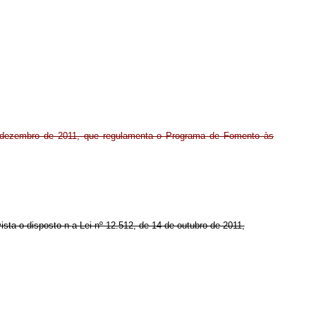
e dezembro de 2011, que regulamenta o Programa de Fomento às
vista o disposto n
a Lei nº 12.512, de 14 de outubro de 2011,