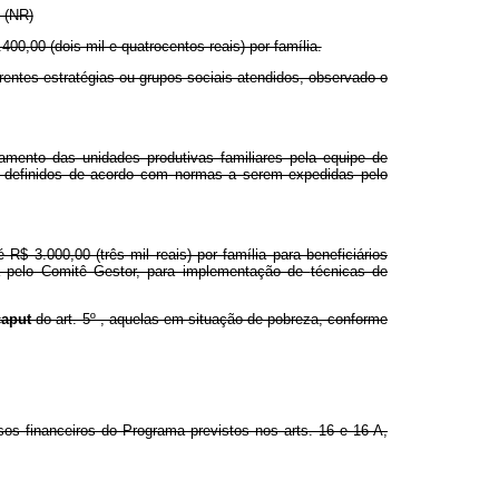
” (NR)
0,00 (dois mil e quatrocentos reais) por família.
rentes estratégias ou grupos sociais atendidos, observado o
amento das unidades produtivas familiares pela equipe de
os definidos de acordo com normas a serem expedidas pelo
$ 3.000,00 (três mil reais) por família para beneficiários
a pelo Comitê Gestor, para implementação de
técnicas de
caput
do art. 5º , aquelas em situação de pobreza, conforme
sos financeiros do Programa previstos nos arts. 16 e 16-A,