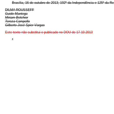
Brasília, 16 de outubro de 2013; 192º da Independência e 125º da Re
DILMA ROUSSEFF
Guido Mantega
Miriam Belchior
Tereza Campello
Gilberto José Spier Vargas
Este texto não substitui o publicado no DOU de 17.10.2013
*