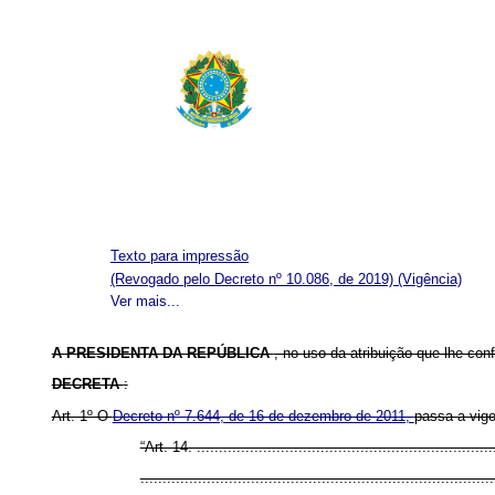
Texto para impressão
(Revogado pelo Decreto nº 10.086, de 2019)
(Vigência)
Ver mais...
A PRESIDENTA DA REPÚBLICA
, no uso da atribuição que lhe conf
DECRETA
:
Art. 1º O
Decreto nº 7.644, de 16 de dezembro de 2011,
passa a vigo
“Art. 14. ...................................................................
................................................................................