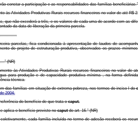
rão constar a participação e as responsabilidades das famílias beneficiárias.
às Atividades Produtivas Rurais recursos financeiros no valor de até R$ 2.40
as, que não excederá a três, e os valores de cada uma de acordo com as dife
ntado da data de liberação da primeira parcela.
..............
rceira parcelas, fica condicionada à apresentação de laudos de acompanh
imento do projeto de estruturação produtiva, observados os prazos mínim
......” (NR)
nto às Atividades Produtivas Rurais recursos financeiros no valor de até R
gua para produção e de capacidade produtiva mínima
,
na forma definid
ência técnica.
ém das famílias em situação de extrema pobreza, nos termos do inciso I do
 de 2004.
ansferência do benefício de que trata o
caput.
e aplica o benefício previsto no
caput
do art. 16.” (NR)
 coletivamente, cada família incluída no termo de adesão receberá os recur