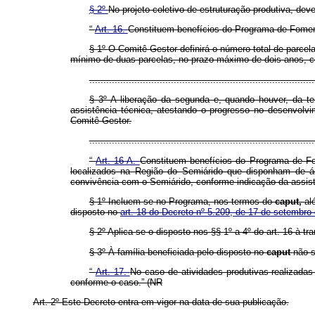
§ 2º
No projeto coletivo de estruturação produtiva, deve
“
Art. 16.
Constituem benefícios do Programa de Fomento 
§ 1º
O Comitê Gestor definirá o número total de parcel
mínimo de duas parcelas, no prazo máximo de dois anos, co
................................................................................
§ 3º A liberação da segunda e, quando houver, da te
assistência técnica, atestando o progresso no desenvolv
Comitê Gestor.
..............................................................................
“
Art. 16-A.
Constituem benefícios do Programa de Fome
localizados na Região do Semiárido que
disponham de á
convivência com o Semiárido, conforme indicação da assist
§ 1º Incluem-se no Programa, nos termos do
caput,
al
disposto no
art. 18 do Decreto nº 5.209, de 17 de setembro
§ 2º Aplica-se o disposto nos §§ 1º a 4º do art. 16 à tr
§ 3º À família beneficiada pelo disposto no
caput
não s
“
Art. 17.
No caso de atividades produtivas realizadas
conforme o caso.” (NR
Art. 2º Este Decreto entra em vigor na data de sua publicação.