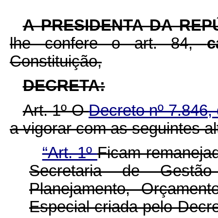
A
PRESIDENTA DA REP
lhe confere o art. 84,
c
Constituição,
DECRETA:
Art. 1º O
Decreto nº 7.846
a vigorar com as seguintes al
“Art. 1º
Ficam remanejado
Secretaria de Gestão
Planejamento, Orçamen
Especial criada pelo Dec