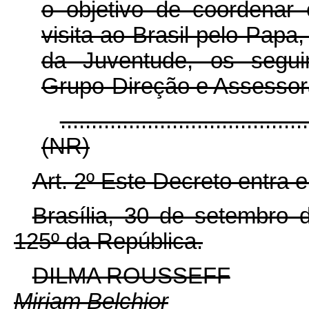
o objetivo de coordenar 
visita ao Brasil pelo Papa
da Juventude, os segu
Grupo-Direção e Assessor
........................................
(NR)
Art. 2º Este Decreto entra 
Brasília, 30 de setembro 
125º da República.
DILMA ROUSSEFF
Miriam Belchior