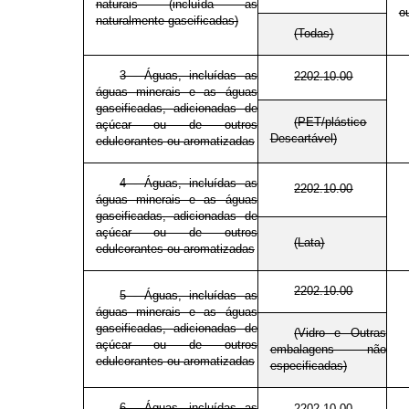
naturais (incluída as
o
naturalmente gaseificadas)
(Todas)
3 - Águas, incluídas as
2202.10.00
águas minerais e as águas
gaseificadas, adicionadas de
(PET/plástico
açúcar ou de outros
Descartável)
edulcorantes ou aromatizadas
4 - Águas, incluídas as
2202.10.00
águas minerais e as águas
gaseificadas, adicionadas de
açúcar ou de outros
(Lata)
edulcorantes ou aromatizadas
2202.10.00
5 - Águas, incluídas as
águas minerais e as águas
gaseificadas, adicionadas de
(Vidro e Outras
açúcar ou de outros
embalagens não
edulcorantes ou aromatizadas
especificadas)
6 - Águas, incluídas as
2202.10.00