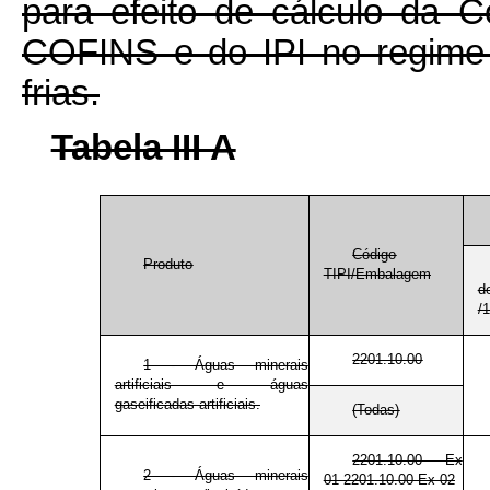
para efeito de cálculo da 
COFINS e do IPI no regime 
frias.
Tabela III A
Código
Produto
TIPI/Embalagem
/
2201.10.00
1 - Águas minerais
artificiais e águas
gaseificadas artificiais.
(Todas)
2201.10.00 Ex
2 - Águas minerais
01 2201.10.00 Ex 02