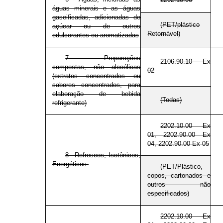
águas minerais e as águas
gaseificadas, adicionadas de
(PET/plástico
açúcar ou de outros
Retornável)
edulcorantes ou aromatizadas
7 - Preparações
2106.90.10 Ex
compostas, não alcoólicas
02
(extratos concentrados ou
sabores concentrados, para
elaboração de bebida
(Todas)
refrigerante)
2202.10.00 Ex
01, 2202.90.00 Ex
04, 2202.90.00 Ex 05
8 - Refrescos, Isotônicos,
Energéticos.
(PET/Plástico,
copos, cartonados e
outros não
especificados)
2202.10.00 Ex