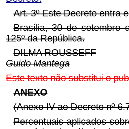
Art. 3º Este Decreto entra 
Brasília, 30 de setembro 
125º da República.
DILMA ROUSSEFF
Guido Mantega
Este texto não substitui o p
ANEXO
(Anexo IV ao
Decreto nº 6.
Percentuais aplicados sobr