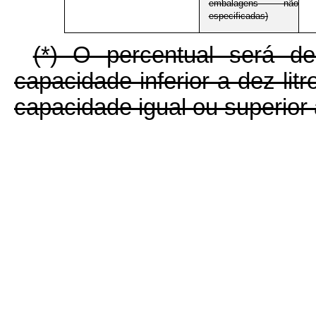
embalagens não
especificadas)
(*) O percentual será 
capacidade inferior a dez l
capacidade igual ou superior a