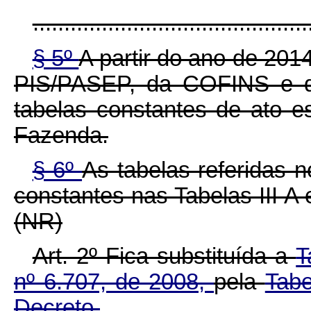
............................................
§ 5º
A partir do ano de 201
PIS/PASEP, da COFINS e do
tabelas constantes de ato e
Fazenda.
§ 6º
As tabelas referidas 
constantes nas Tabelas III A 
(NR)
Art. 2º Fica substituída a
T
nº 6.707, de 2008,
pela
Tabe
Decreto.