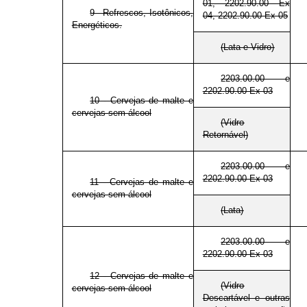
01, 2202.90.00 Ex
9 - Refrescos, Isotônicos,
04, 2202.90.00 Ex 05
Energéticos.
(Lata e Vidro)
2203.00.00 e
2202.90.00 Ex 03
10 - Cervejas de malte e
cervejas sem álcool
(Vidro
Retornável)
2203.00.00 e
2202.90.00 Ex 03
11 - Cervejas de malte e
cervejas sem álcool
(Lata)
2203.00.00 e
2202.90.00 Ex 03
12 - Cervejas de malte e
(Vidro
cervejas sem álcool
Descartável e outras