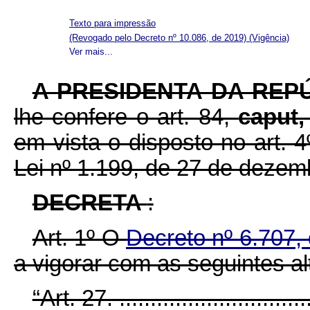
Texto para impressão
(Revogado pelo Decreto nº 10.086, de 2019)
(Vigência)
Ver mais...
A PRESIDENTA DA REP
lhe confere o art. 84,
caput
em vista o disposto no art. 4
Lei nº 1.199, de 27 de dezem
DECRETA
:
Art. 1º O
Decreto nº 6.707
a vigorar com as seguintes al
“Art. 27. ................................