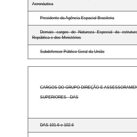
Aeronáutica
Presidente da Agência Espacial Brasileira
Demais cargos de Natureza Especial da estrutur
República e dos Ministérios
Subdefensor Público-Geral da União
CARGOS DO GRUPO-DIREÇÃO E ASSESSORAME
SUPERIORES - DAS
DAS 101.6 e 102.6