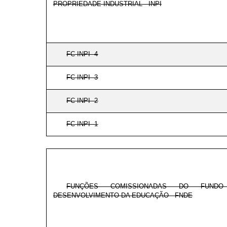
PROPRIEDADE INDUSTRIAL - INPI
FC
INPI
-4
FC
INPI
-3
FC
INPI
-2
FC
INPI
-1
FUNÇÕES COMISSIONADAS DO FUNDO
DESENVOLVIMENTO DA EDUCAÇÃO - FNDE