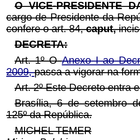
O VICE-PRESIDENTE 
cargo de Presidente da Repúb
confere o art. 84,
caput,
inci
DECRETA:
Art. 1º O
Anexo I ao Decr
2009,
passa a vigorar na fo
Art. 2º Este Decreto entra 
Brasília, 6 de setembro 
125º da República.
MICHEL TEMER