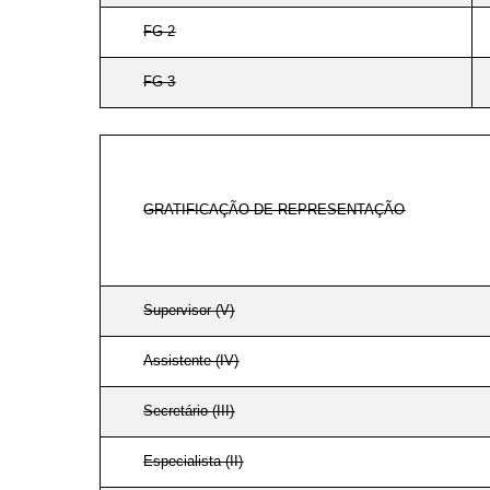
FG-2
FG-3
GRATIFICAÇÃO DE REPRESENTAÇÃO
Supervisor (V)
Assistente (IV)
Secretário (III)
Especialista (II)