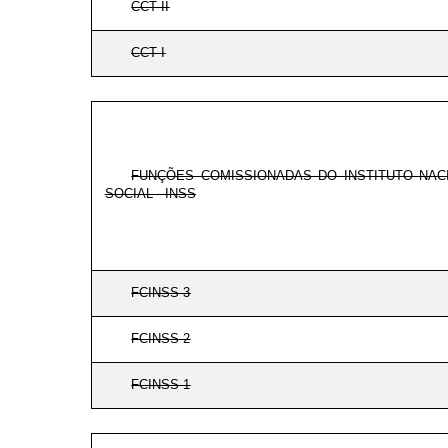
CCT II
CCT I
FUNÇÕES COMISSIONADAS DO INSTITUTO NA
SOCIAL - INSS
FCINSS-3
FCINSS-2
FCINSS-1