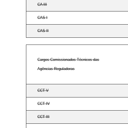
CA III
CAS I
CAS II
Cargos Comissionados Técnicos das
Agências Reguladoras
CCT V
CCT IV
CCT III