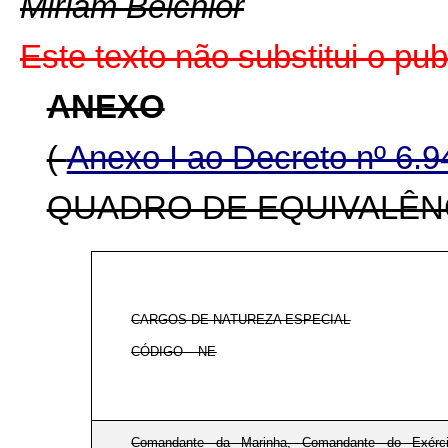
Miriam Belchior
Este texto não substitui o p
ANEXO
(
Anexo I ao Decreto nº 6.
QUADRO DE EQUIVALÊNC
CARGOS DE NATUREZA ESPECIAL
CÓDIGO – NE
Comandante da Marinha, Comandante do Exérc