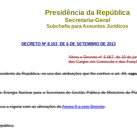
Presidência da República
Secretaria-Geral
Subchefia para Assuntos Jurídicos
DECRETO Nº 8.103, DE 6 DE SETEMBRO DE 2013
Altera o Decreto n
º
5.667, de 10 de ja
dos Cargos em Comissão e das Funçõe
residente da República, no uso das atribuições que lhe confere o art. 84,
capu
nergia Nuclear para a Secretaria de Gestão Pública do Ministério do Pl
ssa a vigorar com as alterações do
Anexo II a este Decreto
.
pública.