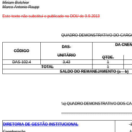
Miriam Belchior
Marco Antonio Raupp
Este texto não substitui o publicado no DOU de 9.9.2013
QUADRO DEMONSTRATIVO DO CARG
DA CNEN
DAS-
CÓDIGO
UNITÁRIO
QTDE.
DAS 102.4
3,43
1
TOTAL
1
SALDO DO REMANEJAMENTO (a – b)
“a)
QUADRO DEMONSTRATIVO DOS CAR
............................................................
DIRETORIA DE GESTÃO INSTITUCIONAL
Coordenação
1