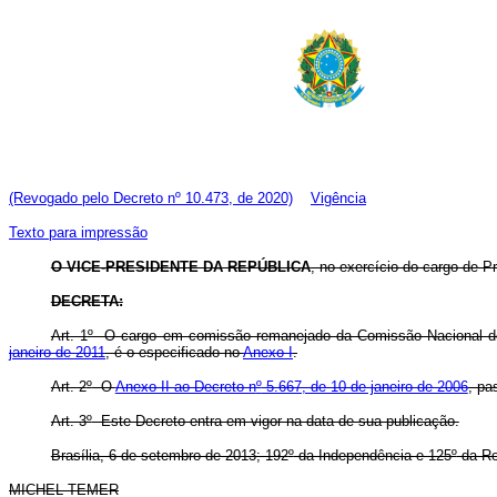
(Revogado pelo Decreto nº 10.473, de 2020)
Vigência
Texto para impressão
O VICE-PRESIDENTE DA REPÚBLICA
, no exercício do cargo de P
DECRETA:
Art. 1
º
O cargo em comissão remanejado da Comissão Nacional de E
janeiro de 2011
, é o especificado no
Anexo I
.
Art. 2
º
O
Anexo II ao Decreto n
º
5.667, de 10 de janeiro de 2006
, pa
Art. 3
º
Este Decreto entra em vigor na data de sua publicação.
Brasília, 6 de setembro de 2013; 192
º
da Independência e 125
º
da Re
MICHEL TEMER