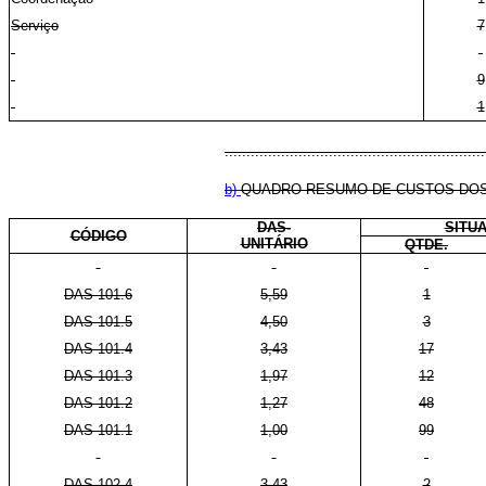
Serviço
7
9
1
............................................................
b)
QUADRO RESUMO DE CUSTOS DOS
DAS-
SITU
CÓDIGO
UNITÁRIO
QTDE.
DAS 101.6
5,59
1
DAS 101.5
4,50
3
DAS 101.4
3,43
17
DAS 101.3
1,97
12
DAS 101.2
1,27
48
DAS 101.1
1,00
99
DAS 102.4
3,43
2