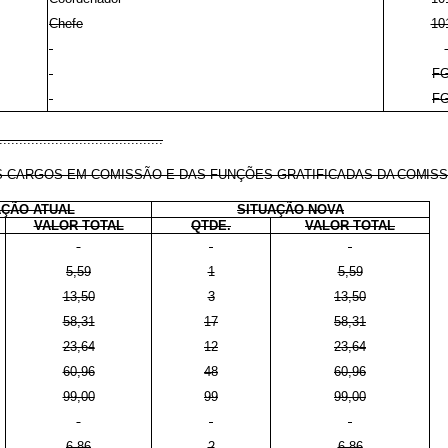
Chefe
10
FG
FG
.........................................
 CARGOS EM COMISSÃO E DAS FUNÇÕES GRATIFICADAS
DA COMISS
AÇÃO ATUAL
SITUAÇÃO NOVA
VALOR TOTAL
QTDE.
VALOR TOTAL
5,59
1
5,59
13,50
3
13,50
58,31
17
58,31
23,64
12
23,64
60,96
48
60,96
99,00
99
99,00
6,86
2
6,86