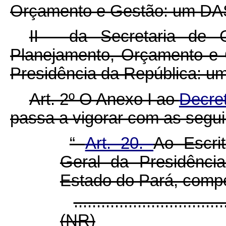
Orçamento e Gestão: um DAS
II - da Secretaria de 
Planejamento, Orçamento e 
Presidência da República: u
Art. 2º O Anexo I ao
Decret
passa a vigorar com as segui
“
Art. 20.
Ao Escrit
Geral da Presidênci
Estado do Pará, comp
.................................
(NR)