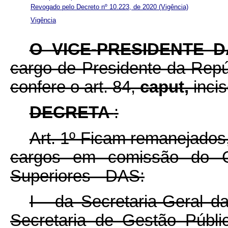
Revogado pelo Decreto nº 10.223, de 2020
(Vigência)
Vigência
O VICE-PRESIDENTE 
cargo de Presidente da Repúb
confere o art. 84,
caput,
inci
DECRETA
:
Art. 1º Ficam remanejados
cargos em comissão do G
Superiores - DAS:
I - da Secretaria-Geral d
Secretaria de Gestão Públi