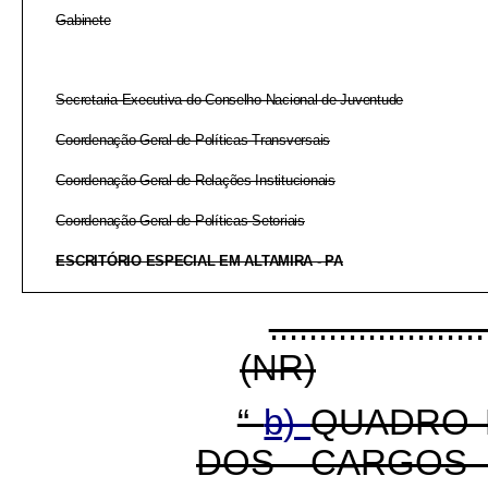
Gabinete
Secretaria-Executiva do Conselho Nacional de Juventude
Coordenação-Geral de Políticas Transversais
Coordenação-Geral de Relações Institucionais
Coordenação-Geral de Políticas Setoriais
ESCRITÓRIO ESPECIAL EM ALTAMIRA - PA
......................
(NR)
“
b)
QUADRO 
DOS CARGOS