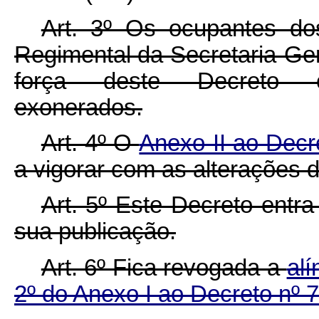
Art. 3º Os ocupantes do
Regimental da Secretaria-Ger
força deste Decreto co
exonerados.
Art. 4º O
Anexo II ao Decr
a vigorar com as alterações 
Art. 5º Este Decreto entr
sua publicação.
Art. 6º Fica revogada a
alí
2º do Anexo I ao Decreto nº 