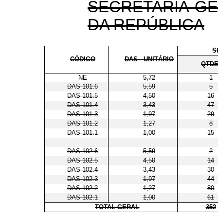
SECRETARIA-GE
DA REPÚBLICA
S
CÓDIGO
DAS - UNITÁRIO
QTDE
NE
5,72
1
DAS 101.6
5,59
5
DAS 101.5
4,50
16
DAS 101.4
3,43
47
DAS 101.3
1,97
29
DAS 101.2
1,27
8
DAS 101.1
1,00
15
DAS 102.6
5,59
2
DAS 102.5
4,50
14
DAS 102.4
3,43
30
DAS 102.3
1,97
44
DAS 102.2
1,27
80
DAS 102.1
1,00
61
TOTAL GERAL
352