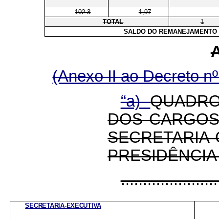
102.3
1,97
TOTAL
1
SALDO DO REMANEJAMENTO (
(Anexo II ao Decreto n
“a)
QUADRO
DOS CARGOS
SECRETAR
PRESIDÊNCIA
......................
SECRETARIA-EXECUTIVA