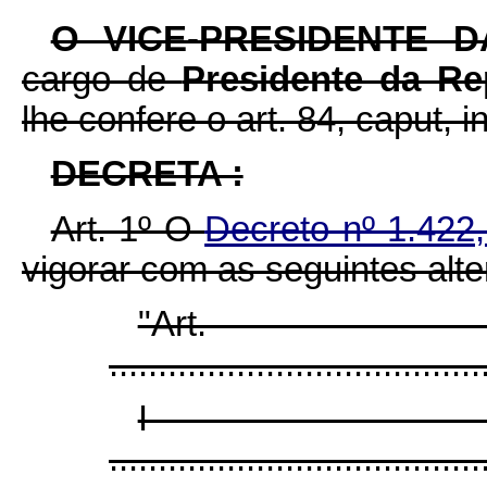
O VICE-PRESIDENTE 
cargo de
Presidente da Re
lhe confere o art. 84, caput, i
DECRETA :
Art. 1º O
Decreto nº 1.422
vigorar com as seguintes alt
"Ar
......................................
I
......................................