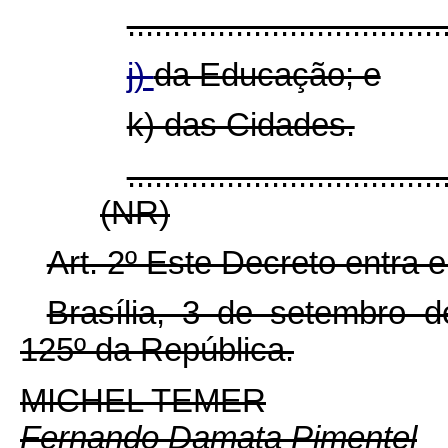
...................................
j)
da Educação; e
k) das Cidades.
...................................
(NR)
Art. 2º Este Decreto entra 
Brasília, 3 de setembro 
125º da República.
MICHEL TEMER
Fernando Damata Pimentel