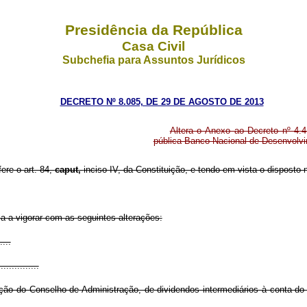
Presidência da República
Casa Civil
Subchefia para Assuntos Jurídicos
DECRETO Nº 8.085, DE 29 DE AGOSTO DE 2013
Altera o Anexo ao Decreto nº 4.
pública Banco Nacional de Desenvolv
fere o art. 84,
caput,
inciso IV, da Constituição, e tendo em vista o disposto n
a a vigorar com as seguintes alterações:
....
...............
ação do Conselho de Administração, de dividendos intermediários à conta do