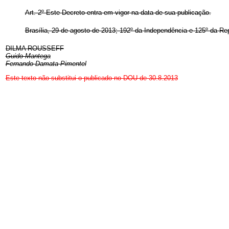
Art. 2º Este Decreto entra em vigor na data de sua publicação.
Brasília, 29 de agosto de 2013; 192º da Independência e 125º da Rep
DILMA ROUSSEFF
Guido Mantega
Fernando Damata Pimentel
Este texto não substitui o publicado no DOU de 30.8.2013