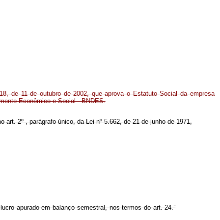
418, de 11 de outubro de 2002, que aprova o Estatuto Social da empresa
imento Econômico e Social - BNDES.
o art. 2º , parágrafo único, da Lei nº 5.662, de 21 de junho de 1971,
 lucro apurado em balanço semestral, nos termos do art. 24.”