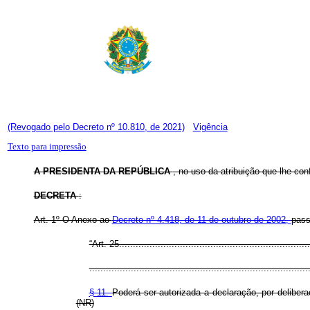
(Revogado pelo Decreto nº 10.810, de 2021)
Vigência
Texto para impressão
A PRESIDENTA DA REPÚBLICA
, no uso da atribuição que lhe con
DECRETA
:
Art. 1º O Anexo ao
Decreto nº 4.418, de 11 de outubro de 2002,
pass
“Art. 25.....................................................................
...............................................................................
§ 11.
Poderá ser autorizada a declaração, por deliber
(NR)