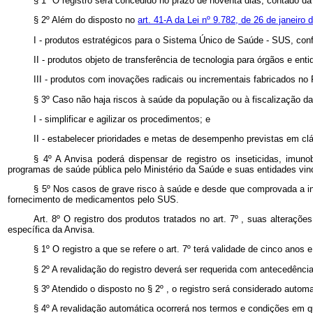
§ 1º O registro será concedido no prazo de noventa dias, contado d
§ 2º Além do disposto no
art. 41-A da Lei nº 9.782, de 26 de janeiro
I - produtos estratégicos para o Sistema Único de Saúde - SUS, con
II - produtos objeto de transferência de tecnologia para órgãos e ent
III - produtos com inovações radicais ou incrementais fabricados n
§ 3º Caso não haja riscos à saúde da população ou à fiscalização das
I - simplificar e agilizar os procedimentos; e
II - estabelecer prioridades e metas de desempenho previstas em cl
§ 4º A Anvisa poderá dispensar de registro os inseticidas, imuno
programas de saúde pública pelo Ministério da Saúde e suas entidades vin
§ 5º Nos casos de grave risco à saúde e desde que comprovada a ind
fornecimento de medicamentos pelo SUS.
Art. 8º O registro dos produtos tratados no art. 7º , suas alteraçõ
específica da Anvisa.
§ 1º O registro a que se refere o art. 7º terá validade de cinco anos 
§ 2º A revalidação do registro deverá ser requerida com antecedên
§ 3º Atendido o disposto no § 2º , o registro será considerado auto
§ 4º A revalidação automática ocorrerá nos termos e condições em qu