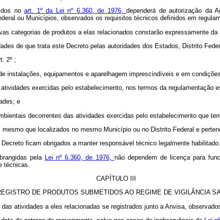
ridos no
art. 1º da Lei nº 6.360, de 1976,
dependerá de autorização da Ag
deral ou Municípios, observados os requisitos técnicos definidos em regula
ivas categorias de produtos a elas relacionados constarão expressamente da 
ades de que trata este Decreto pelas autoridades dos Estados, Distrito Fede
t. 2º ;
de de instalações, equipamentos e aparelhagem imprescindíveis e em condiçõe
as atividades exercidas pelo estabelecimento, nos termos da regulamentação e
ades; e
 ambientais decorrentes das atividades exercidas pelo estabelecimento que te
es, mesmo que localizados no mesmo Município ou no Distrito Federal e pert
 Decreto ficam obrigados a manter responsável técnico legalmente habilitado
abrangidas pela
Lei nº 6.360, de 1976,
não dependem de licença para funci
 técnicas.
CAPÍTULO III
REGISTRO DE PRODUTOS SUBMETIDOS AO REGIME DE VIGILÂNCIA SA
o das atividades a eles relacionadas se registrados junto a Anvisa, observad