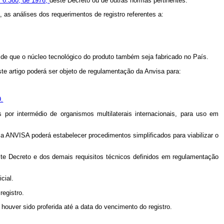
º 6.360, de 1976,
deste Decreto ou de outras normas pertinentes.
 as análises dos requerimentos de registro referentes a:
sde que o núcleo tecnológico do produto também seja fabricado no País.
ste artigo poderá ser objeto de regulamentação da Anvisa para:
9.
 por intermédio de organismos multilaterais internacionais, para uso em
 a ANVISA poderá estabelecer procedimentos simplificados para viabilizar o
te Decreto e dos demais requisitos técnicos definidos em regulamentação
cial.
egistro.
houver sido proferida até a data do vencimento do registro.