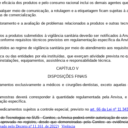
a e eficácia dos produtos e pelo consumo racional inclui os demais agentes 
ualquer meio de comunicação, a rotulagem e a etiquetagem ficam sujeitas à 
as de comercialização.
nitoramento e a avaliação de problemas relacionados a produtos e outras te
os a produtos submetidos à vigilância sanitária deverão ser notificados à A
onforme requisitos técnicos previstos em regulamentação específica da Anv
tidos ao regime de vigilância sanitária por meio do atendimento aos requisit
ica ou das entidades por ela instituídas, que exerçam atividade prevista no
c
 instalações, equipamentos, assistência e responsabilidade técnica.
CAPÍTULO V
DISPOSIÇÕES FINAIS
dicamentos exclusivamente a médicos e cirurgiões-dentistas, exceto aquel
s amostras deverá corresponder à quantidade regulamentada pela Anvi
ação específica.
medicamentos sujeitos a controle especial, previsto no
art. 66 da Lei nº 11.3
 de Tecnologias no SUS - Conitec, a Anvisa poderá emitir autorização de us
aprovada no registro, desde que demonstradas pela Conitec as evidências 
ado pelo Decreto nº 11.161, de 2022)
Vigência