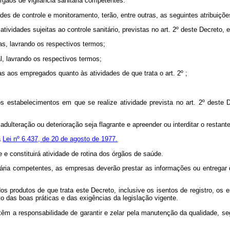
órgãos de vigilância sanitária competentes.
ades de controle e monitoramento, terão, entre outras, as seguintes atribuiçõe
atividades sujeitas ao controle sanitário, previstas no art. 2º deste Decreto
ias, lavrando os respectivos termos;
al, lavrando os respectivos termos;
as aos empregados quanto às atividades de que trata o art. 2º ;
vo, os estabelecimentos em que se realize atividade prevista no art. 2º de
 adulteração ou deterioração seja flagrante e apreender ou interditar o restante
a
Lei nº 6.437, de 20 de agosto de 1977.
e e constituirá atividade de rotina dos órgãos de saúde.
itária competentes, as empresas deverão prestar as informações ou entregar
todos produtos de que trata este Decreto, inclusive os isentos de registro, o
o das boas práticas e das exigências da legislação vigente.
 têm a responsabilidade de garantir e zelar pela manutenção da qualidade, seg