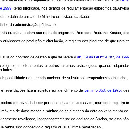
a data de entrega do requerimento, salvo nos casos de inobservância da
Lei n
 de 1999,
terão prioridade, nos termos de regulamentação específica da Anvisa,
forme definido em ato do Ministro de Estado da Saúde;
idades da administração pública; e
o País ou que atendam sua regra de origem ou Processo Produtivo Básico, de
 atividades de produção e circulação, o registro dos produtos de que trata e
áusula do contrato de gestão a que se refere o
art. 19 da Lei nº 9.782, de 199
biológicos, medicamentos e outros insumos estratégicos quando adquiridos
culadas.
isponibilidade no mercado nacional de substitutos terapêuticos registrados,
es e revalidações ficam sujeitos ao atendimento da
Lei nº 6.360, de 1976,
des
e poderá ser revalidado por períodos iguais e sucessivos, mantido o registro ini
cia máxima de doze meses e mínima de seis meses da data do vencimento do r
maticamente revalidado, independentemente de decisão da Anvisa, se esta não 
e tenha sido concedido o registro ou sua última revalidação.