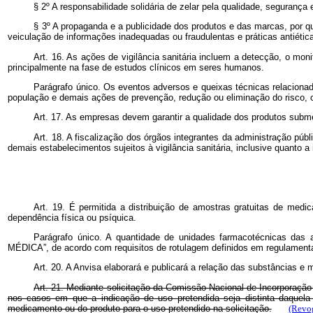
§ 2º A responsabilidade solidária de zelar pela qualidade, seguranç
§ 3º A propaganda e a publicidade dos produtos e das marcas, por q
veiculação de informações inadequadas ou fraudulentas e práticas antiétic
Art. 16. As ações de vigilância sanitária incluem a detecção, o mo
principalmente na fase de estudos clínicos em seres humanos.
Parágrafo único. Os eventos adversos e queixas técnicas relacionad
população e demais ações de prevenção, redução ou eliminação do risco, c
Art. 17. As empresas devem garantir a qualidade dos produtos subme
Art. 18. A fiscalização dos órgãos integrantes da administração públ
demais estabelecimentos sujeitos à vigilância sanitária, inclusive quanto a
Art. 19. É permitida a distribuição de amostras gratuitas de me
dependência física ou psíquica.
Parágrafo único. A quantidade de unidades farmacotécnicas da
MÉDICA”, de acordo com requisitos de rotulagem definidos em regulament
Art. 20. A Anvisa elaborará e publicará a relação das substâncias e 
Art. 21. Mediante solicitação da Comissão Nacional de Incorporação
nos casos em que a indicação de uso pretendida seja distinta daquela 
medicamento ou do produto para o uso pretendido na solicitação.
(Revog