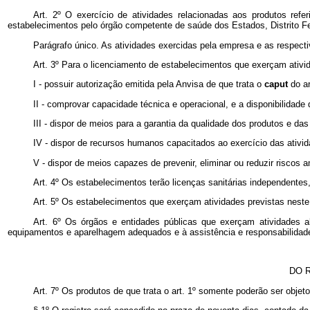
Art. 2º O exercício de atividades relacionadas aos produtos refe
estabelecimentos pelo órgão competente de saúde dos Estados, Distrito Fe
Parágrafo único. As atividades exercidas pela empresa e as respect
Art. 3º Para o licenciamento de estabelecimentos que exerçam ativid
I - possuir autorização emitida pela Anvisa de que trata o
caput
do ar
II - comprovar capacidade técnica e operacional, e a disponibilida
III - dispor de meios para a garantia da qualidade dos produtos e d
IV - dispor de recursos humanos capacitados ao exercício das ativid
V - dispor de meios capazes de prevenir, eliminar ou reduzir riscos
Art. 4º Os estabelecimentos terão licenças sanitárias independent
Art. 5º Os estabelecimentos que exerçam atividades previstas neste
Art. 6º Os órgãos e entidades públicas que exerçam atividades 
equipamentos e aparelhagem adequados e à assistência e responsabilidade
DO 
Art. 7º Os produtos de que trata o art. 1º somente poderão ser objet