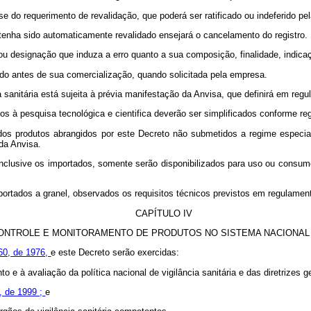
ise do requerimento de revalidação, que poderá ser ratificado ou indeferido p
 tenha sido automaticamente revalidado ensejará o cancelamento do registro.
ou designação que induza a erro quanto a sua composição, finalidade, indica
do antes de sua comercialização, quando solicitada pela empresa.
a sanitária está sujeita à prévia manifestação da Anvisa, que definirá em re
os à pesquisa tecnológica e cientifica deverão ser simplificados conforme r
 dos produtos abrangidos por este Decreto não submetidos a regime especia
da Anvisa.
a, inclusive os importados, somente serão disponibilizados para uso ou cons
ortados a granel, observados os requisitos técnicos previstos em regulamen
CAPÍTULO IV
CONTROLE E MONITORAMENTO DE PRODUTOS NO SISTEMA NACIONAL D
360, de 1976,
e este Decreto serão exercidas:
e à avaliação da política nacional de vigilância sanitária e das diretrizes g
2, de 1999 ;
e