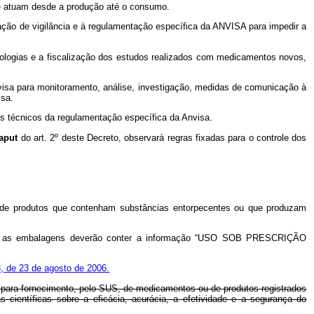
que atuam desde a produção até o consumo.
ação de vigilância e à regulamentação específica da ANVISA para impedir a
cnologias e a fiscalização dos estudos realizados com medicamentos novos,
nvisa para monitoramento, análise, investigação, medidas de comunicação à
isa.
os técnicos da regulamentação específica da Anvisa.
aput
do art. 2º deste Decreto, observará regras fixadas para o controle dos
as de produtos que contenham substâncias entorpecentes ou que produzam
sa, e as embalagens deverão conter a informação “USO SOB PRESCRIÇÃO
43, de 23 de agosto de 2006.
o para fornecimento, pelo SUS, de medicamentos ou de produtos registrados
científicas sobre a eficácia, acurácia, a efetividade e a segurança do