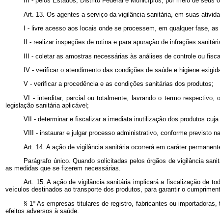
III - pelos Estados, Distrito Federal e Municípios, por meio de seus 
Art. 13. Os agentes a serviço da vigilância sanitária, em suas ativid
I - livre acesso aos locais onde se processem, em qualquer fase, as 
II - realizar inspeções de rotina e para apuração de infrações sanitár
III - coletar as amostras necessárias às análises de controle ou fisc
IV - verificar o atendimento das condições de saúde e higiene exigid
V - verificar a procedência e as condições sanitárias dos produtos;
VI - interditar, parcial ou totalmente, lavrando o termo respecti
legislação sanitária aplicável;
VII - determinar e fiscalizar a imediata inutilização dos produtos cuja
VIII - instaurar e julgar processo administrativo, conforme previsto n
Art. 14. A ação de vigilância sanitária ocorrerá em caráter permanent
Parágrafo único. Quando solicitadas pelos órgãos de vigilância san
as medidas que se fizerem necessárias.
Art. 15. A ação de vigilância sanitária implicará a fiscalização de 
veículos destinados ao transporte dos produtos, para garantir o cumpriment
§ 1º As empresas titulares de registro, fabricantes ou importadoras,
efeitos adversos à saúde.