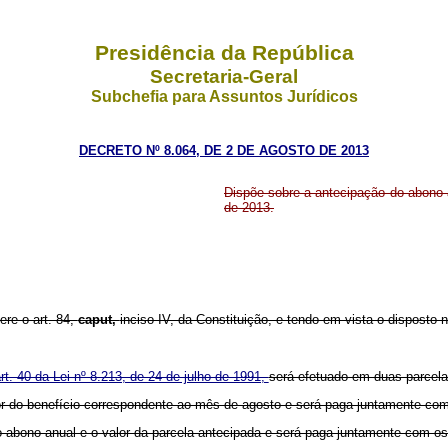
Presidência da República
Secretaria-Geral
Subchefia para Assuntos Jurídicos
DECRETO Nº 8.064, DE 2 DE AGOSTO DE 2013
Dispõe sobre a antecipação do abono 
de 2013.
ere o art. 84,
caput,
inciso IV, da Constituição, e tendo em vista o disposto n
rt. 40 da Lei nº 8.213, de 24 de julho de 1991,
será efetuado em duas parcela
alor do benefício correspondente ao mês de agosto e será paga juntamente c
l do abono anual e o valor da parcela antecipada e será paga juntamente com