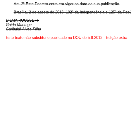
Art. 2º Este Decreto entra em vigor na data de sua publicação.
Brasília, 2 de agosto de 2013; 192º da Independência e 125º da Repú
DILMA ROUSSEFF
Guido Mantega
Garibaldi Alves Filho
Este texto não substitui o publicado no DOU de 5.8.2013 - Edição extra