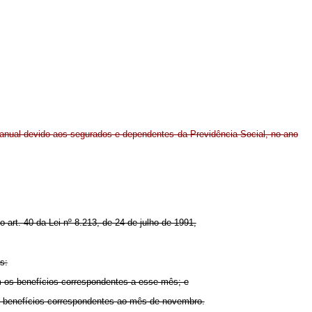
anual devido aos segurados e dependentes da Previdência Social, no ano
o art. 40 da Lei nº 8.213, de 24 de julho de 1991,
s:
om os benefícios correspondentes a esse mês; e
 os benefícios correspondentes ao mês de novembro.