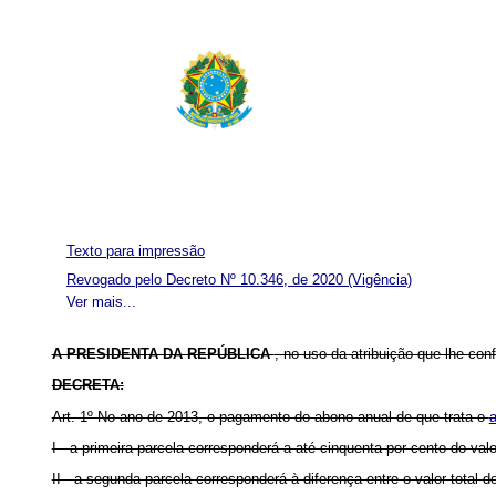
Texto para impressão
Revogado pelo Decreto Nº 10.346, de 2020
(Vigência)
Ver mais...
A PRESIDENTA DA REPÚBLICA
, no uso da atribuição que lhe conf
DECRETA:
Art. 1º No ano de 2013, o pagamento do abono anual de que trata o
a
I - a primeira parcela corresponderá a até cinquenta por cento do v
II - a segunda parcela corresponderá à diferença entre o valor tota