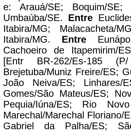
e: Arauá/SE; Boquim/SE; C
Umbaúba/SE.
Entre
Euclid
Itabira/MG; Malacacheta
Itabira/MG.
Entre
Eunápol
Cachoeiro de Itapemirim/ES
[Entr BR-262/Es-185 (P/
Brejetuba/Muniz Freire/ES; G
João Neiva/ES; Linhares/E
Gomes/São Mateus/ES; Nova
Pequia/Iúna/ES; Rio No
Marechal/Marechal Floriano/
Gabriel da Palha/ES; Sã