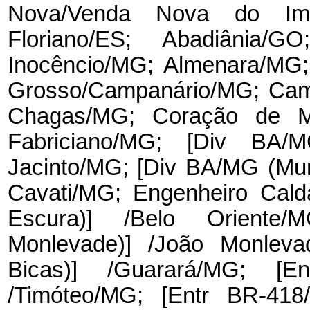
Nova/Venda Nova do Imig
Floriano/ES; Abadiânia/
Inocêncio/MG; Almenara/MG;
Grosso/Campanário/MG; Camp
Chagas/MG; Coração de Mi
Fabriciano/MG; [Div BA/
Jacinto/MG; [Div BA/MG (Mu
Cavati/MG; Engenheiro Cald
Escura)] /Belo Oriente/
Monlevade)] /João Monleva
Bicas)] /Guarará/MG; [En
/Timóteo/MG; [Entr BR-418/