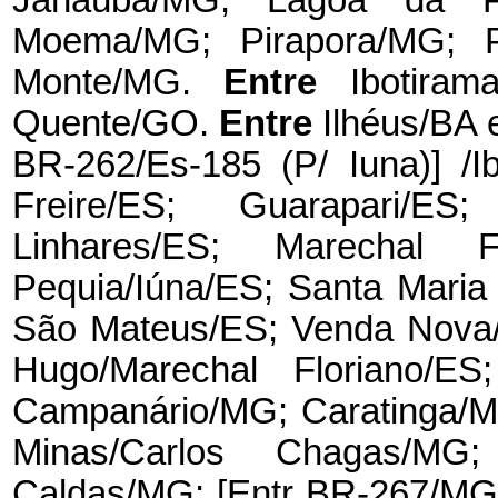
Janaúba/MG; Lagoa da P
Moema/MG; Pirapora/MG; 
Monte/MG.
Entre
Ibotira
Quente/GO.
Entre
Ilhéus/BA 
BR-262/Es-185 (P/ Iuna)] /I
Freire/ES; Guarapari/ES
Linhares/ES; Marechal F
Pequia/Iúna/ES; Santa Maria
São Mateus/ES; Venda Nova/
Hugo/Marechal Floriano/ES
Campanário/MG; Caratinga/M
Minas/Carlos Chagas/MG
Caldas/MG; [Entr BR-267/MG-