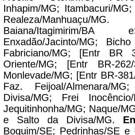
Inhapim/MG; Itambacuri/MG; 
Realeza/Manhuaçu/MG
Baiana/Itagimirim/B
Enxadão/Jacinto/MG; Bicho
Fabriciano/MG; [Entr BR 
Oriente/MG; [Entr BR-262
Monlevade/MG; [Entr BR-381
Faz. Feijoal/Almenara/M
Divisa/MG; Frei Inocêncio
Jequitinhonha/MG; Naque/MG
e Salto da Divisa/MG.
E
Boquim/SE; Pedrinhas/SE 