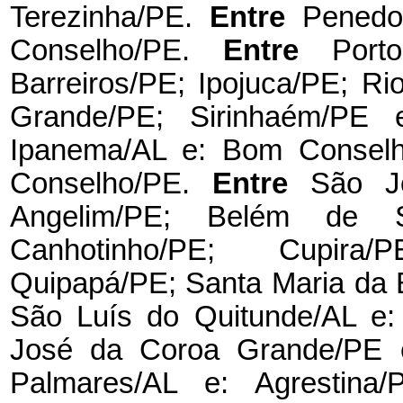
Terezinha/PE.
Entre
Penedo
Conselho/PE.
Entre
Port
Barreiros/PE; Ipojuca/PE; 
Grande/PE; Sirinhaém/PE
Ipanema/AL e: Bom Consel
Conselho/PE.
Entre
São J
Angelim/PE; Belém de S
Canhotinho/PE; Cupira/
Quipapá/PE; Santa Maria da 
São Luís do Quitunde/AL e:
José da Coroa Grande/PE 
Palmares/AL e: Agrestina