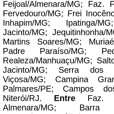
Feijoal/Almenara/MG; Faz. 
Fervedouro/MG; Frei Inocên
Inhapim/MG; Ipatinga/MG
Jacinto/MG; Jequitinhonha/
Martins Soares/MG; Muri
Padre Paraíso/MG; Pedr
Realeza/Manhuaçu/MG; Salto
Jacinto/MG; Serra dos A
Viçosa/MG; Campina Grand
Palmares/PE; Campos do
Niterói/RJ.
Entre
Faz. 
Almenara/MG; Barra E