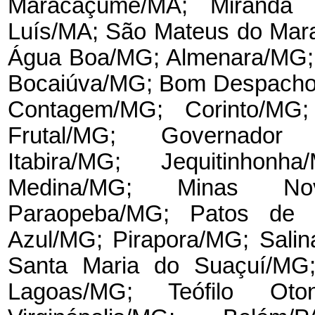
Maracaçumé/MA; Miranda 
Luís/MA; São Mateus do Mar
Água Boa/MG; Almenara/MG; 
Bocaiúva/MG; Bom Despacho/
Contagem/MG; Corinto/MG;
Frutal/MG; Governador
Itabira/MG; Jequitinhon
Medina/MG; Minas Nov
Paraopeba/MG; Patos de M
Azul/MG; Pirapora/MG; Salin
Santa Maria do Suaçuí/MG;
Lagoas/MG; Teófilo Ot