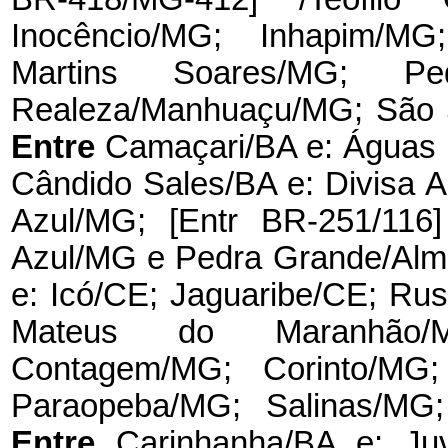
Inocêncio/MG; Inhapim/MG
Martins Soares/MG; Pedr
Realeza/Manhuaçu/MG; São 
Entre
Camaçari/BA e: Águas 
Cândido Sales/BA e: Divisa A
Azul/MG; [Entr BR-251/116
Azul/MG e Pedra Grande/Al
e: Icó/CE; Jaguaribe/CE; Ru
Mateus do Maranhão/M
Contagem/MG; Corinto/MG;
Paraopeba/MG; Salinas/MG
Entre
Carinhanha/BA e: Ju