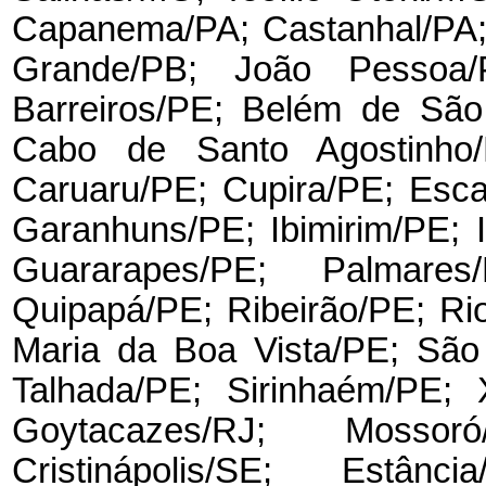
Capanema/PA; Castanhal/PA;
Grande/PB; João Pessoa/P
Barreiros/PE; Belém de São
Cabo de Santo Agostinho/
Caruaru/PE; Cupira/PE; Esca
Garanhuns/PE; Ibimirim/PE; 
Guararapes/PE; Palmares/
Quipapá/PE; Ribeirão/PE; Ri
Maria da Boa Vista/PE; São
Talhada/PE; Sirinhaém/PE;
Goytacazes/RJ; Mossor
Cristinápolis/SE; Estânc