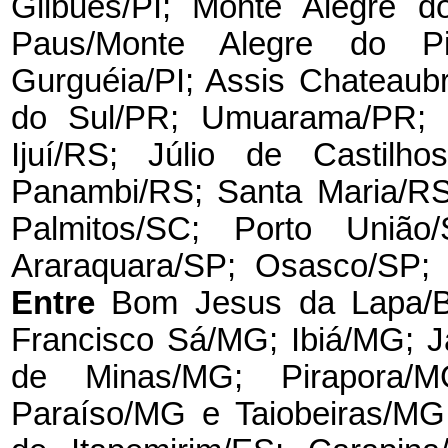
Gilbués/PI; Monte Alegre do
Paus/Monte Alegre do Pi
Gurguéia/PI; Assis Chateaub
do Sul/PR; Umuarama/PR; C
Ijuí/RS; Júlio de Castilh
Panambi/RS; Santa Maria/RS
Palmitos/SC; Porto União
Araraquara/SP; Osasco/SP; 
Entre
Bom Jesus da Lapa/B
Francisco Sá/MG; Ibiá/MG; 
de Minas/MG; Pirapora/
Paraíso/MG e Taiobeiras/M