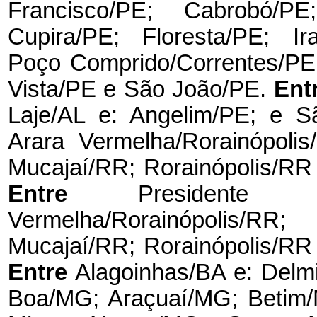
Francisco/PE; Cabrobó/PE
Cupira/PE; Floresta/PE; Ir
Poço Comprido/Correntes/PE
Vista/PE e São João/PE.
Ent
Laje/AL e: Angelim/PE; e 
Arara Vermelha/Rorainópoli
Mucajaí/RR; Rorainópolis/RR
Entre
Presidente
Vermelha/Rorainópolis/RR
Mucajaí/RR; Rorainópolis/RR
Entre
Alagoinhas/BA e: Del
Boa/MG; Araçuaí/MG; Betim