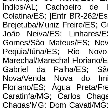
Índios/AL; Cachoeiro de It
Colatina/ES; [Entr BR-262/Es-
Brejetuba/Muniz Freire/ES; G
João Neiva/ES; Linhares/E
Gomes/São Mateus/ES; Nova
Pequia/Iúna/ES; Rio No
Marechal/Marechal Floriano/
Gabriel da Palha/ES; Sã
Nova/Venda Nova do Imig
Floriano/ES; Água Preta/Fr
Caratinfa/MG; Carlos Chag
Chagas'MG; Dom Cavati/MG; 