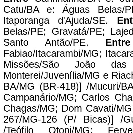
Catu/BA e: Águas Belas/P
Itaporanga d'Ajuda/SE.
En
Belas/PE; Gravatá/PE; Lajed
Santo Antão/PE.
Ent
Fabiao/Itacarambi/MG; Itac
Missões/São João das 
Monterei/Juvenília/MG e Ria
BA/MG (BR-418)] /Mucuri/BA
Campanário/MG; Carlos Cha
Chagas/MG; Dom Cavati/MG; 
267/MG-126 (P/ Bicas)] /G
/Teófilo Otoni/MG; Ferv