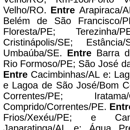
Velho/RO.
Entre
Arapiraca/A
Belém de São Francisco/P
Floresta/PE; Terezin
Cristinápolis/SE; Estânc
Umbaúba/SE.
Entre
Barra d
Rio Formoso/PE; São José d
Entre
Cacimbinhas/AL e: La
e Lagoa de São José/Bom C
Correntes/PE; Irat
Comprido/Correntes/PE.
Ent
Frios/Xexéu/PE; e Ca
Japaratinga/AL e: Água P