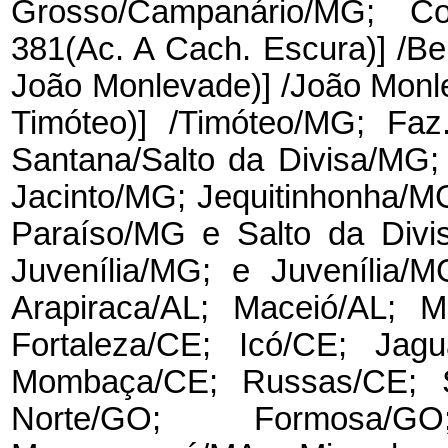
Grosso/Campanário/MG; Co
381(Ac. A Cach. Escura)] /Be
João Monlevade)] /João Mon
Timóteo)] /Timóteo/MG; Faz
Santana/Salto da Divisa/MG;
Jacinto/MG; Jequitinhonha/
Paraíso/MG e Salto da Div
Juvenília/MG; e Juvenília/
Arapiraca/AL; Maceió/AL; M
Fortaleza/CE; Icó/CE; Jagu
Mombaça/CE; Russas/CE; S
Norte/GO; Formosa/G