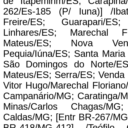
de Itapemirim/ES; Carapina
262/Es-185 (P/ Iuna)] /Iba
Freire/ES; Guarapari/ES
Linhares/ES; Marechal F
Mateus/ES; Nova Vené
Pequia/Iúna/ES; Santa Maria
São Domingos do Norte/ES
Mateus/ES; Serra/ES; Venda
Vitor Hugo/Marechal Floriano
Campanário/MG; Caratinga/M
Minas/Carlos Chagas/MG
Caldas/MG; [Entr BR-267/MG-
BR-418/MG-412] /Teófilo 