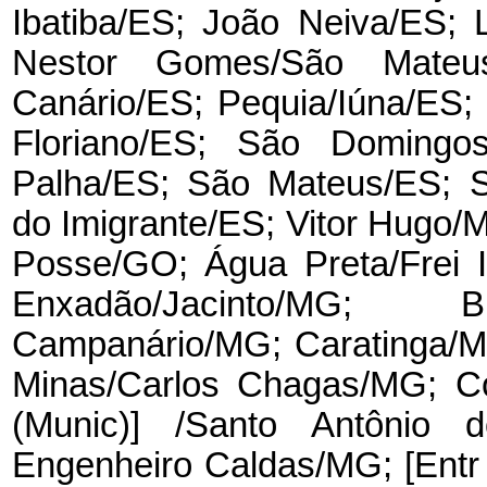
Ibatiba/ES; João Neiva/ES; 
Nestor Gomes/São Mateu
Canário/ES; Pequia/Iúna/ES;
Floriano/ES; São Domingo
Palha/ES; São Mateus/ES; 
do Imigrante/ES; Vitor Hugo/
Posse/GO; Água Preta/Frei 
Enxadão/Jacinto/MG; B
Campanário/MG; Caratinga/M
Minas/Carlos Chagas/MG; Co
(Munic)] /Santo Antônio 
Engenheiro Caldas/MG; [Entr