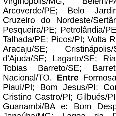
Virginópolis/MG; Belém
Arcoverde/PE; Belo Jardi
Cruzeiro do Nordeste/Sertâ
Pesqueira/PE; Petrolândia/PE
Talhada/PE; Picos/PI; Volta
Aracaju/SE; Cristinápoli
d'Ajuda/SE; Lagarto/SE; Ri
Tobias Barreto/SE; Barre
Nacional/TO.
Entre
Formosa
Piauí/PI; Bom Jesus/PI; Corr
Cristino Castro/PI; Gilbués/P
Guanambi/BA e: Bom Despa