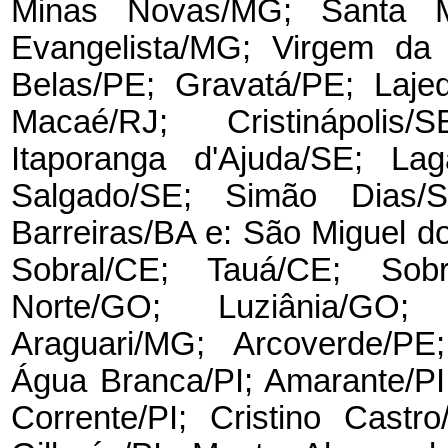
Minas Novas/MG; Santa 
Evangelista/MG; Virgem da 
Belas/PE; Gravatá/PE; Laje
Macaé/RJ; Cristinápolis/
Itaporanga d'Ajuda/SE; La
Salgado/SE; Simão Dias/
Barreiras/BA e: São Miguel 
Sobral/CE; Tauá/CE; Sobra
Norte/GO; Luziânia/GO
Araguari/MG; Arcoverde/PE
Água Branca/PI; Amarante/PI;
Corrente/PI; Cristino Castro/