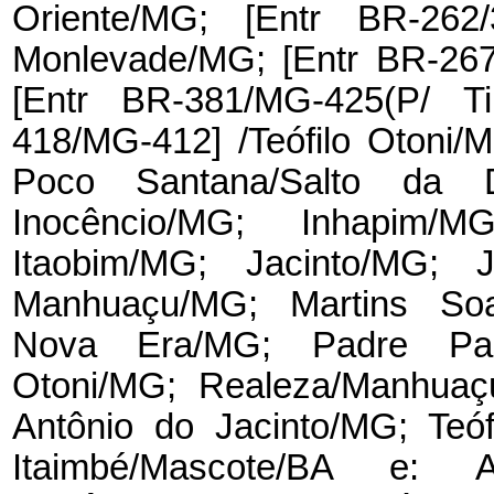
Oriente/MG; [Entr BR-262
Monlevade/MG; [Entr BR-267
[Entr BR-381/MG-425(P/ Ti
418/MG-412] /Teófilo Otoni/
Poco Santana/Salto da D
Inocêncio/MG; Inhapim/MG
Itaobim/MG; Jacinto/MG; J
Manhuaçu/MG; Martins So
Nova Era/MG; Padre Paraí
Otoni/MG; Realeza/Manhuaç
Antônio do Jacinto/MG; Teó
Itaimbé/Mascote/BA e: A