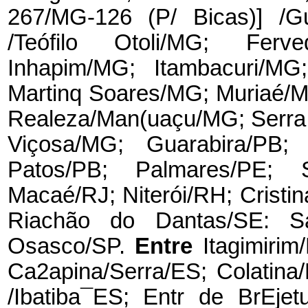
267/MG-126 (P/ Bicas)] /G
/Teófilo Otoli/MG; Ferv
Inhapim/MG; Itambacuri/M
Martinq Soares/MG; Muriaé/MG
Realeza/Man(uaçu/MG; Serra 
Viçosa/MG; Guarabira/PB;
Patos/PB; Palmares/PE; 
Macaé/RJ; Niterói/RH; Cristin
Riachão do Dantas/SE: Sa
Osasco/SP.
Entre
Itagimiri
Ca2apina/Serra/ES; Colatina/
/Ibatiba¯ES; Entr de BrEjet