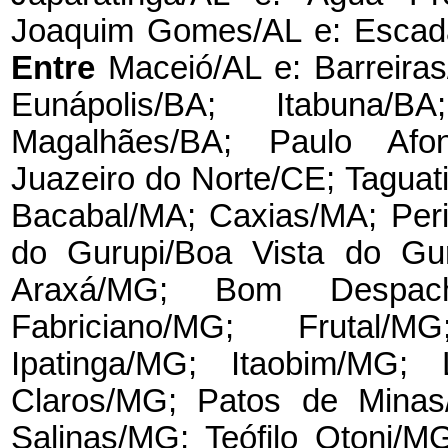
Joaquim Gomes/AL e: Escada
Entre
Maceió/AL e: Barreira
Eunápolis/BA; Itabuna/
Magalhães/BA; Paulo Afon
Juazeiro do Norte/CE; Taguat
Bacabal/MA; Caxias/MA; Per
do Gurupi/Boa Vista do Gu
Araxá/MG; Bom Despach
Fabriciano/MG; Frutal/
Ipatinga/MG; Itaobim/MG;
Claros/MG; Patos de Minas/
Salinas/MG; Teófilo Otoni/