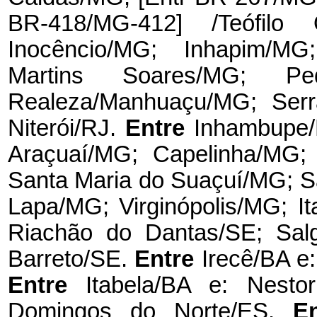
BR-418/MG-412] /Teófilo 
Inocêncio/MG; Inhapim/MG
Martins Soares/MG; Pedr
Realeza/Manhuaçu/MG; Ser
Niterói/RJ.
Entre
Inhambupe/
Araçuaí/MG; Capelinha/MG
Santa Maria do Suaçuí/MG; S
Lapa/MG; Virginópolis/MG; It
Riachão do Dantas/SE; Sal
Barreto/SE.
Entre
Irecê/BA e
Entre
Itabela/BA e: Nest
Domingos do Norte/ES.
E