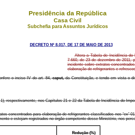
Presidência da República
Casa Civil
Subchefia para Assuntos Jurídicos
DECRETO Nº 8.017, DE 17 DE MAIO DE 2013
Altera a Tabela de Incidência do 
7.660, de 23 de dezembro de 2011, pa
incidente sobre extratos concentrado
elaboração de refrigerantes e refresco
onfere o inciso IV do art. 84,
caput,
da Constituição, e tendo em vista o di
), respectivamente, nos Capítulos 21 e 22 da Tabela de Incidência do Impos
tratos concentrados para elaboração de refrigerantes classificados nos “ex”
imento e estejam registrados no órgão competente desse Ministério, nos perce
Redução (%)