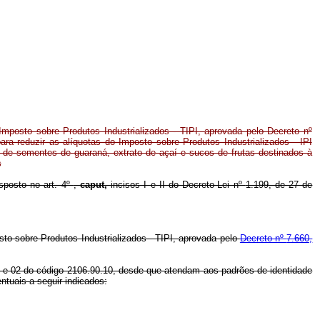
Imposto sobre Produtos Industrializados - TIPI, aprovada pelo Decreto nº
ra reduzir as alíquotas do Imposto sobre Produtos Industrializados - IPI
s de sementes de guaraná, extrato de açaí e sucos de frutas destinados à
s
sposto no art. 4º
,
caput,
incisos I e II do Decreto-Lei nº
1.199, de 27 de
to sobre Produtos Industrializados - TIPI, aprovada pelo
Decreto nº
7.660,
 01 e 02 do código 2106.90.10, desde que atendam aos padrões de identidade
ntuais a seguir indicados: