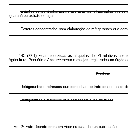
Extratos concentrados para elaboração de refrigerantes que c
guaraná ou extrato de açaí
Extratos concentrados para elaboração de refrigerantes que con
“NC (22-1) Ficam reduzidas as alíquotas do IPI relativas aos 
Agricultura, Pecuária e Abastecimento e estejam registrados no órgão c
Produto
Refrigerantes e refrescos que contenham extrato de sementes de
Refrigerantes e refrescos que contenham suco de frutas
Art. 2º
Este Decreto entra em vigor na data de sua publicação.