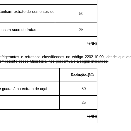
ontenham extrato de sementes de
50
tenham suco de frutas
25
” (NR)
refrigerantes e refrescos classificados no código 2202.10.00, desde que a
ompetente desse Ministério, nos percentuais a seguir indicados:
Redução (%)
 guaraná ou extrato de açaí
50
25
” (NR)