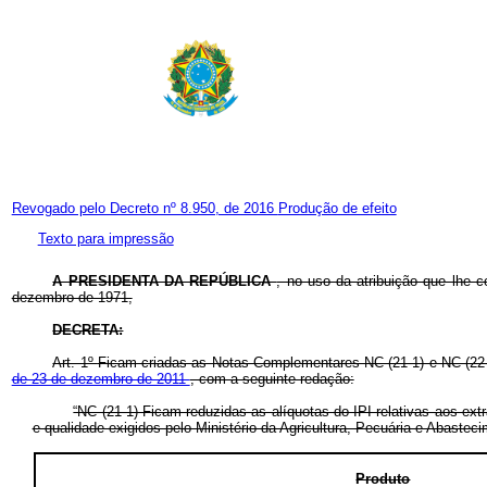
Revogado pelo Decreto nº 8.950, de 2016
Produção de efeito
Texto para impressão
A PRESIDENTA DA REPÚBLICA
, no uso da atribuição que lhe c
dezembro de 1971,
DECRETA:
Art. 1º
Ficam criadas as Notas Complementares NC (21-1) e NC (22-1
de 23 de dezembro de 2011
, com a seguinte redação:
“NC (21-1) Ficam reduzidas as alíquotas do IPI relativas aos ex
e qualidade exigidos pelo Ministério da Agricultura, Pecuária e Abastec
Produto