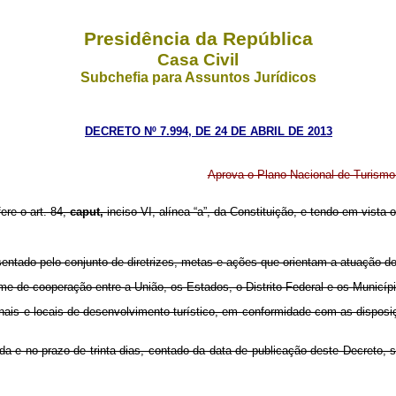
Presidência da República
Casa Civil
Subchefia para Assuntos Jurídicos
DECRETO Nº 7.994, DE 24 DE ABRIL DE 2013
Aprova o Plano Nacional de Turismo
fere o art. 84,
caput,
inciso VI, alínea “a”, da Constituição, e tendo em vista 
entado pelo conjunto de diretrizes, metas e ações que orientam a atuação do
 de cooperação entre a União, os Estados, o Distrito Federal e os Municíp
onais e locais de desenvolvimento turístico, em conformidade com as disposi
a e no prazo de trinta dias, contado da data de publicação deste Decreto, 