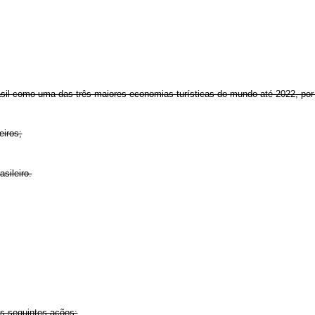
sil como uma das três maiores economias turísticas do mundo até 2022, por 
eiros;
sileiro.
as seguintes ações: