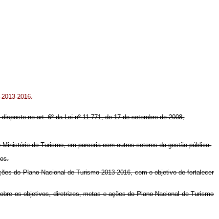
 2013-2016.
o disposto no art. 6º
da Lei nº
11.771, de 17 de setembro de 2008,
 Ministério do Turismo, em parceria com outros setores da gestão pública.
ios.
ções do Plano Nacional de Turismo 2013-2016, com o objetivo de fortalecer
sobre os objetivos, diretrizes, metas e ações do Plano Nacional de Turismo