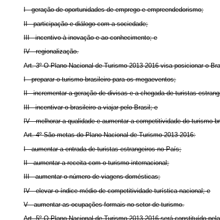
I - geração de oportunidades de emprego e empreendedorismo;
II - participação e diálogo com a sociedade;
III - incentivo à inovação e ao conhecimento; e
IV - regionalização.
Art. 3º
O Plano Nacional de Turismo 2013-2016 visa posicionar o Bra
I - preparar o turismo brasileiro para os megaeventos;
II - incrementar a geração de divisas e a chegada de turistas estrang
III - incentivar o brasileiro a viajar pelo Brasil; e
IV - melhorar a qualidade e aumentar a competitividade do turismo bra
Art. 4º
São metas do Plano Nacional de Turismo 2013-2016:
I - aumentar a entrada de turistas estrangeiros no País;
II - aumentar a receita com o turismo internacional;
III - aumentar o número de viagens domésticas;
IV -
elevar o índice médio de competitividade turística nacional; e
V -
aumentar as ocupações formais no setor de turismo.
Art. 5º
O Plano Nacional de Turismo 2013-2016 será constituído pel