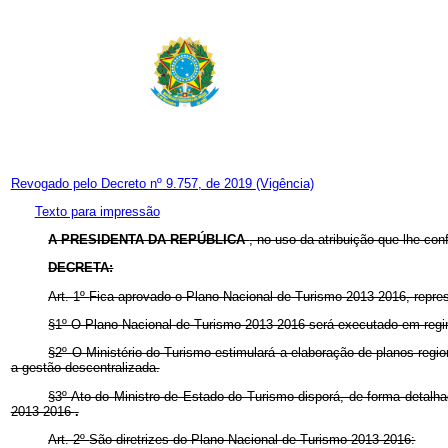
Revogado pelo Decreto nº 9.757, de 2019
(Vigência)
Texto para impressão
A PRESIDENTA DA REPÚBLICA
, no uso da atribuição que lhe con
DECRETA:
Art. 1º
Fica aprovado o Plano Nacional de Turismo 2013-2016, repres
§1º
O Plano Nacional de Turismo 2013-2016 será executado em regime
§2º
O Ministério do Turismo estimulará a elaboração de planos regi
a gestão descentralizada.
§3º
Ato do Ministro de Estado do Turismo disporá, de forma detalhad
2013-2016
.
Art. 2º
São diretrizes do Plano Nacional de Turismo 2013-2016: