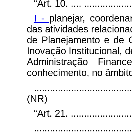
“Art. 10. .... ...................
I -
planejar, coorden
das atividades relacion
de Planejamento e de 
Inovação Institucional, 
Administração Fina
conhecimento, no âmbito 
....................................
(NR)
“Art. 21. .........................
.....................................