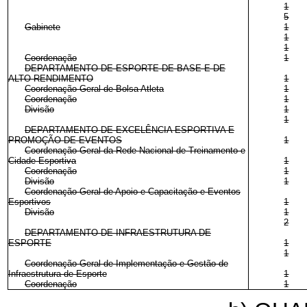
1
5
Gabinete
1
1
1
Coordenação
1
DEPARTAMENTO DE ESPORTE DE BASE E DE
ALTO RENDIMENTO
1
Coordenação-Geral de Bolsa Atleta
1
Coordenação
1
Divisão
1
1
DEPARTAMENTO DE EXCELÊNCIA ESPORTIVA E
PROMOÇÃO DE EVENTOS
1
Coordenação-Geral da Rede Nacional de Treinamento e
Cidade Esportiva
1
Coordenação
1
Divisão
1
Coordenação-Geral de Apoio e Capacitação e Eventos
Esportivos
1
Divisão
1
2
DEPARTAMENTO DE INFRAESTRUTURA DE
ESPORTE
1
1
Coordenação-Geral de Implementação e Gestão de
Infraestrutura de Esporte
1
Coordenação
1