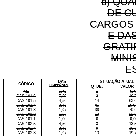
b) QU
DE C
CARGOS 
E DA
GRATI
MINI
E
DAS-
SITUAÇÃO ATUAL
CÓDIGO
UNITÁRIO
QTDE.
VALOR 
NE
5,72
1
5,7
DAS 101.6
5,59
3
16,
DAS 101.5
4,50
14
63,
DAS 101.4
3,43
46
157,
DAS 101.3
1,97
36
70,
DAS 101.2
1,27
18
22,
DAS 101.1
1,00
0
0,0
DAS 102.5
4,50
3
13,
DAS 102.4
3,43
9
30,
DAS 102.3
1,97
10
19,