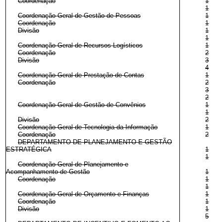
Coordenação
1
1
Coordenação-Geral de Gestão de Pessoas
1
Coordenação
1
Divisão
1
1
Coordenação-Geral de Recursos Logísticos
1
Coordenação
2
Divisão
3
4
Coordenação-Geral de Prestação de Contas
1
Coordenação
2
3
2
Coordenação-Geral de Gestão de Convênios
1
1
Divisão
2
Coordenação-Geral de Tecnologia da Informação
1
Coordenação
2
DEPARTAMENTO DE PLANEJAMENTO E GESTÃO
ESTRATÉGICA
1
1
Coordenação-Geral de Planejamento e
Acompanhamento de Gestão
1
Coordenação
1
1
Coordenação-Geral de Orçamento e Finanças
1
Coordenação
1
Divisão
1
5