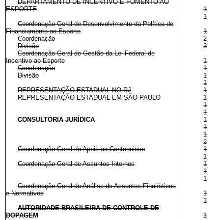
DEPARTAMENTO DE INCENTIVO E FOMENTO AO
ESPORTE
1
1
Coordenação-Geral de Desenvolvimento da Política de
Financiamento ao Esporte
1
Coordenação
2
Divisão
2
Coordenação-Geral de Gestão da Lei Federal de
Incentivo ao Esporte
1
Coordenação
1
Divisão
1
1
REPRESENTAÇÃO ESTADUAL NO RJ
1
REPRESENTAÇÃO ESTADUAL EM SÃO PAULO
1
1
1
CONSULTORIA JURÍDICA
1
1
1
2
Coordenação-Geral de Apoio ao Contencioso
1
1
Coordenação-Geral de Assuntos Internos
1
1
1
Coordenação-Geral de Análise de Assuntos Finalísticos
e Normativos
1
1
AUTORIDADE BRASILEIRA DE CONTROLE DE
DOPAGEM
1