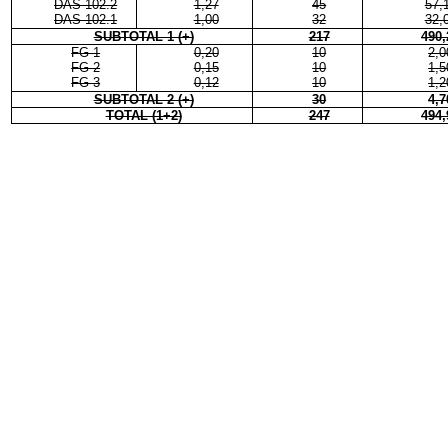
DAS 102.2
1,27
45
57,
DAS 102.1
1,00
32
32,
SUBTOTAL 1 (+)
217
490,
FG-1
0,20
10
2,0
FG-2
0,15
10
1,5
FG-3
0,12
10
1,2
SUBTOTAL 2 (+)
30
4,7
TOTAL (1+2)
247
494,