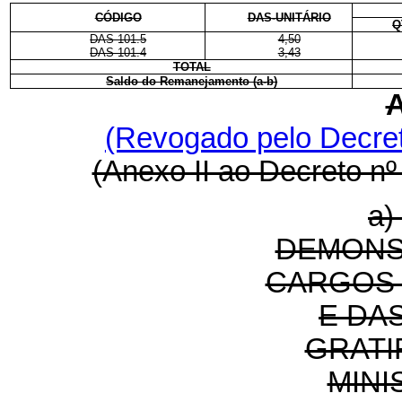
CÓDIGO
DAS-UNITÁRIO
Q
DAS 101.5
4,50
DAS 101.4
3,43
TOTAL
Saldo do Remanejamento (a-b)
A
(Revogado pelo Decret
(Anexo II ao Decreto nº
a
DEMONS
CARGOS 
E DA
GRATI
MINI