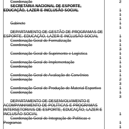
Coordenação
2
SECRETARIA NACIONAL DE ESPORTE,
EDUCAÇÃO, LAZER E INCLUSÃO SOCIAL
1
1
1
Gabinete
1
1
DEPARTAMENTO DE GESTÃO DE PROGRAMAS DE
ESPORTE, EDUCAÇÃO, LAZER E INCLUSÃO SOCIAL
1
Coordenação-Geral de Formalização
1
Coordenação
1
3
Coordenação-Geral de Suprimento e Logística
1
1
Coordenação-Geral de Implementação
1
Coordenação
1
1
Coordenação-Geral de Avaliação de Convênios
1
Coordenação
2
3
Coordenação-Geral de Produção de Material Esportivo
1
Coordenação
1
3
DEPARTAMENTO DE DESENVOLVIMENTO E
ACOMPANHAMENTO DE POLÍTICAS E PROGRAMAS
INTERSETORIAIS DE ESPORTE, EDUCAÇÃO, LAZER E
INCLUSÃO SOCIAL
1
Coordenação-Geral de Integração de Políticas e
Programas
1
1