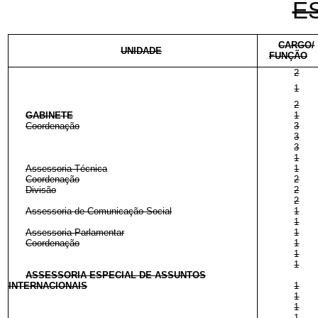
E
CARGO/
UNIDADE
FUNÇÃO
2
1
2
GABINETE
1
Coordenação
3
3
3
1
Assessoria Técnica
1
Coordenação
2
Divisão
2
2
Assessoria de Comunicação Social
1
1
Assessoria Parlamentar
1
Coordenação
1
1
1
ASSESSORIA ESPECIAL DE ASSUNTOS
INTERNACIONAIS
1
1
1
1