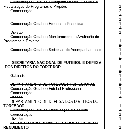
Coordenação-Geral de Acompanhamento, Controle e
Fiscalização de Programas e Projetos
1
Coordenação
2
1
1
Coordenação-Geral de Estudos e Pesquisas
1
1
Divisão
1
Coordenação-Geral de Monitoramento e Avaliação de
Programas e Projetos
1
1
Coordenação-Geral de Sistemas de Acompanhamento
1
1
2
SECRETARIA NACIONAL DE FUTEBOL E DEFESA
DOS DIREITOS DO TORCEDOR
1
1
Gabinete
1
1
DEPARTAMENTO DE FUTEBOL PROFISSIONAL
1
Coordenação-Geral de Futebol Profissional
1
Coordenação
1
Divisão
1
DEPARTAMENTO DE DEFESA DOS DIREITOS DO
TORCEDOR
1
Coordenação-Geral de Fiscalização e Controle
1
Coordenação
1
Divisão
1
SECRETARIA NACIONAL DE ESPORTE DE ALTO
RENDIMENTO
1