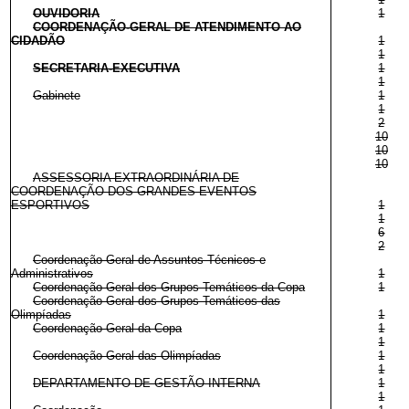
OUVIDORIA
1
COORDENAÇÃO-GERAL DE ATENDIMENTO AO
CIDADÃO
1
1
SECRETARIA-EXECUTIVA
1
1
Gabinete
1
1
2
10
10
10
ASSESSORIA EXTRAORDINÁRIA DE
COORDENAÇÃO DOS GRANDES EVENTOS
ESPORTIVOS
1
1
6
2
Coordenação-Geral de Assuntos Técnicos e
Administrativos
1
Coordenação-Geral dos Grupos Temáticos da Copa
1
Coordenação-Geral dos Grupos Temáticos das
Olimpíadas
1
Coordenação-Geral da Copa
1
1
Coordenação-Geral das Olimpíadas
1
1
DEPARTAMENTO DE GESTÃO INTERNA
1
1