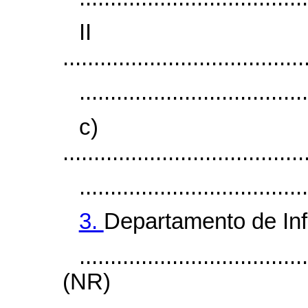
I
.......................................
.....................................
c)
.......................................
.....................................
3.
Departamento de Inf
....................................
(NR)