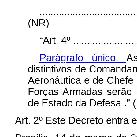
...................................
(NR)
“Art. 4º .........................
Parágrafo único.
As
distintivos de Comandan
Aeronáutica e de Chefe
Forças Armadas serão i
de Estado da Defesa
.” 
Art. 2º Este Decreto entra 