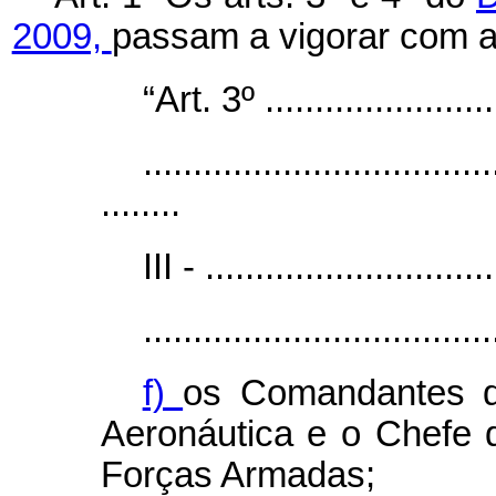
2009,
passam a vigorar com a
“Art. 3º .........................
...................................
........
III - .............................
...................................
f)
os Comandantes d
Aeronáutica e o Chefe 
Forças Armadas;