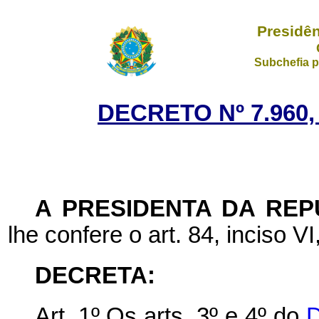
Presidên
Subchefia p
DECRETO Nº 7.960,
A
PRESIDENTA DA REP
lhe confere o art. 84, inciso VI
DECRETA:
Art. 1º Os arts. 3º e 4º do
D