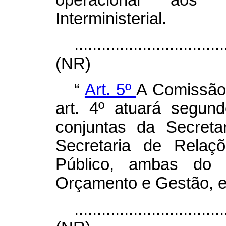
Interministerial.
.................................
(NR)
“
Art. 5º
A Comissão I
art. 4º atuará segun
conjuntas da Secret
Secretaria de Relaç
Público, ambas do M
Orçamento e Gestão, e
.................................