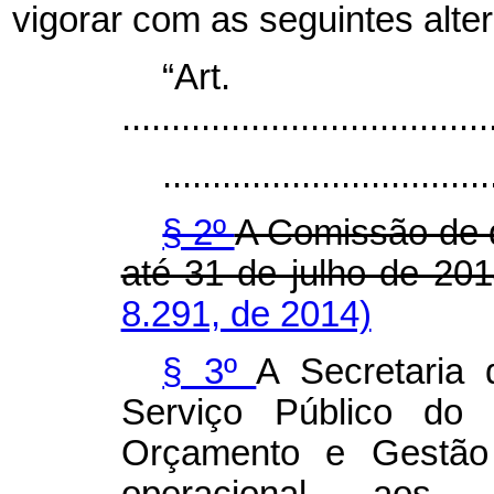
vigorar com as seguintes alte
“Ar
.....................................
.................................
§ 2º
A Comissão de 
até 31 de julho de 20
8.291, de 2014)
§ 3º
A Secretaria
Serviço Público do 
Orçamento e Gestão 
operacional aos 