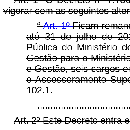
vigorar com as seguintes alte
“
Art. 1º
Ficam remane
até 31 de julho de 20
Pública do Ministério 
Gestão para o Ministér
e Gestão, seis cargos 
e Assessoramento Supe
102.1.
.................................
Art. 2º Este Decreto entra 