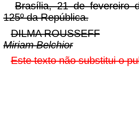
Brasília, 21 de fevereiro
125º da República.
DILMA ROUSSEFF
Miriam Belchior
Este texto não substitui o 