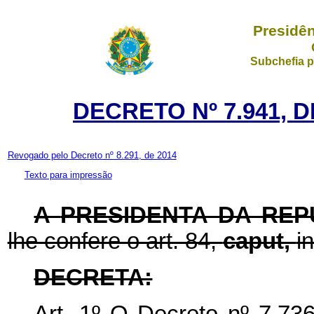
Presidên
Subchefia p
DECRETO Nº 7.941, D
Revogado pelo Decreto nº 8.291, de 2014
Texto para impressão
A
PRESIDENTA DA REP
lhe confere o art. 84,
caput,
i
DECRETA:
Art. 1º O Decreto nº 7.73