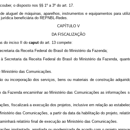
couber, o disposto nos §§ 1º a 3º do art. 17.
de aluguel de máquinas, aparelhos, instrumentos e equipamentos para utiliz
jurídica beneficiária do REPNBL-Redes.
CAPÍTULO V
DA FISCALIZAÇÃO
as do inciso II do
caput
do art. 13 compete:
Secretaria da Receita Federal do Brasil do Ministério da Fazenda;
, à Secretaria da Receita Federal do Brasil do Ministério da Fazenda, quan
ao Ministério das Comunicações.
ção ou incorporação dos serviços, bens ou materiais de construção adqui
io da Fazenda encaminhar ao Ministério das Comunicações as informações soli
es, fiscalizará a execução dos projetos, inclusive em relação ao estabeleci
istério das Comunicações, a partir da data da habilitação do projeto, relató
ncaminhará relatório final de execução ao Ministério das Comunicações.
icações implantada, ampliada ou modernizada de acordo com o projeto aprova