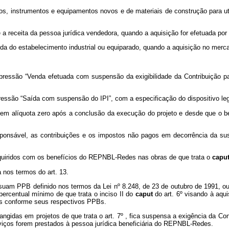
s, instrumentos e equipamentos novos e de materiais de construção para util
a receita da pessoa jurídica vendedora, quando a aquisição for efetuada por
saída do estabelecimento industrial ou equiparado, quando a aquisição no merc
pressão “Venda efetuada com suspensão da exigibilidade da Contribuição 
ressão “Saída com suspensão do IPI”, com a especificação do dispositivo leg
em alíquota zero após a conclusão da execução do projeto e desde que o bem
esponsável, as contribuições e os impostos não pagos em decorrência da sus
 adquiridos com os benefícios do REPNBL-Redes nas obras de que trata o
capu
 nos termos do art. 13.
uam PPB definido nos termos da Lei nº 8.248, de 23 de outubro de 1991, ou 
percentual mínimo de que trata o inciso II do
caput
do art. 6º visando à aqui
s conforme seus respectivos PPBs.
rangidas em projetos de que trata o art. 7º , fica suspensa a exigência da 
rviços forem prestados à pessoa jurídica beneficiária do REPNBL-Redes.