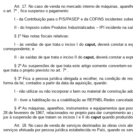
Art. 17. No caso de venda no mercado interno de máquinas, aparelho
o art. 7º , fica suspenso o pagamento:
I - da Contribuição para o PIS/PASEP e da COFINS incidentes sobre 
II - do Imposto sobre Produtos Industrializados – IPI incidente na 
§ 1º Nas notas fiscais relativas:
I - às vendas de que trata o inciso I do
caput,
deverá constar a ex
correspondente; e
II - às saídas de que trata o inciso II do
caput,
deverá constar a exp
§ 2º As suspensões de que trata este artigo somente convertem-se 
que trata o projeto previsto no art. 7º .
§ 3º Fica a pessoa jurídica obrigada a recolher, na condição de r
forma da lei, contados a partir da data da aquisição, quando:
I - não utilizar ou não incorporar o bem ou material de construção
II - tiver a habilitação ou a coabilitação ao REPNBL-Redes cancelada
§ 4º As máquinas, aparelhos, instrumentos e equipamentos que poss
28 de fevereiro de 1967, relacionados no projeto para dar cumprimento ao 
jus à suspensão de que tratam os incisos I e II do
caput
quando produzido
Art. 18. No caso de venda de serviços destinados às obras civis ab
serviços efetuada por pessoa jurídica estabelecida no País, quando os se