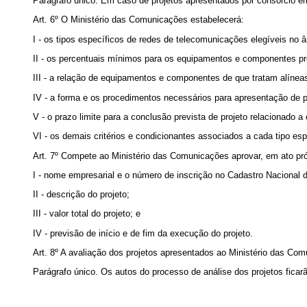
Parágrafo único. Em caso de projetos apresentados por consórcio em
Art. 6º O Ministério das Comunicações estabelecerá:
I - os tipos específicos de redes de telecomunicações elegíveis no â
II - os percentuais mínimos para os equipamentos e componentes prev
III - a relação de equipamentos e componentes de que tratam alíneas 
IV - a forma e os procedimentos necessários para apresentação de pro
V - o prazo limite para a conclusão prevista de projeto relacionado 
VI - os demais critérios e condicionantes associados a cada tipo e
Art. 7º Compete ao Ministério das Comunicações aprovar, em ato próp
I - nome empresarial e o número de inscrição no Cadastro Nacional d
II - descrição do projeto;
III - valor total do projeto; e
IV - previsão de início e de fim da execução do projeto.
Art. 8º A avaliação dos projetos apresentados ao Ministério das Co
Parágrafo único. Os autos do processo de análise dos projetos ficar