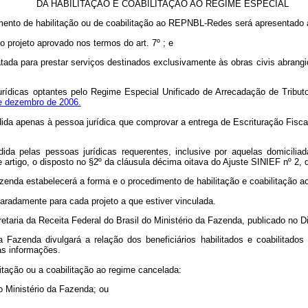
DA HABILITAÇÃO E COABILITAÇÃO AO REGIME ESPECIAL
imento de habilitação ou de coabilitação ao REPNBL-Redes será apresentado à
o projeto aprovado nos termos do art. 7º ; e
tada para prestar serviços destinados exclusivamente às obras civis abrangi
rídicas optantes pelo Regime Especial Unificado de Arrecadação de Tribu
e dezembro de 2006.
da apenas à pessoa jurídica que comprovar a entrega de Escrituração Fiscal 
dida pelas pessoas jurídicas requerentes, inclusive por aquelas domicili
e artigo, o disposto no §2º da cláusula décima oitava do Ajuste SINIEF nº 2, 
 Fazenda estabelecerá a forma e o procedimento de habilitação e coabilitaçã
eparadamente para cada projeto a que estiver vinculada.
etaria da Receita Federal do Brasil do Ministério da Fazenda, publicado no Di
 da Fazenda divulgará a relação dos beneficiários habilitados e coabilita
ras informações.
litação ou a coabilitação ao regime cancelada:
do Ministério da Fazenda; ou