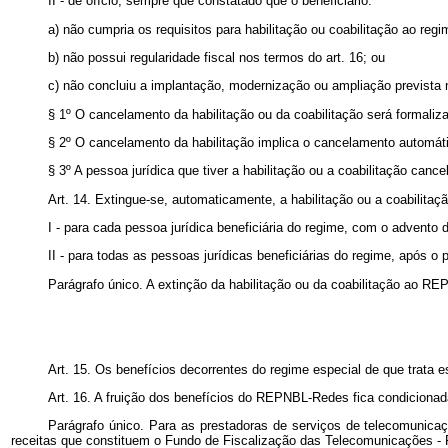
II - de ofício, sempre que constatado que o beneficiário:
a) não cumpria os requisitos para habilitação ou coabilitação ao reg
b) não possui regularidade fiscal nos termos do art. 16; ou
c) não concluiu a implantação, modernização ou ampliação prevista 
§ 1º O cancelamento da habilitação ou da coabilitação será formaliza
§ 2º O cancelamento da habilitação implica o cancelamento automáti
§ 3º A pessoa jurídica que tiver a habilitação ou a coabilitação ca
Art. 14. Extingue-se, automaticamente, a habilitação ou a coabilit
I - para cada pessoa jurídica beneficiária do regime, com o advento d
II - para todas as pessoas jurídicas beneficiárias do regime, após o p
Parágrafo único. A extinção da habilitação ou da coabilitação ao REP
Art. 15. Os benefícios decorrentes do regime especial de que trata 
Art. 16. A fruição dos benefícios do REPNBL-Redes fica condicionada 
Parágrafo único. Para as prestadoras de serviços de telecomunicaç
receitas que constituem o Fundo de Fiscalização das Telecomunicações -