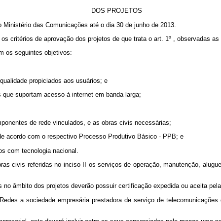
DOS PROJETOS
ao Ministério das Comunicações até o dia 30 de junho de 2013.
s critérios de aprovação dos projetos de que trata o art. 1º , observadas as 
m os seguintes objetivos:
qualidade propiciados aos usuários; e
s que suportam acesso à internet em banda larga;
ponentes de rede vinculados, e as obras civis necessárias;
de acordo com o respectivo Processo Produtivo Básico - PPB; e
s com tecnologia nacional.
obras civis referidas no inciso II os serviços de operação, manutenção, al
 no âmbito dos projetos deverão possuir certificação expedida ou aceita pe
edes a sociedade empresária prestadora de serviço de telecomunicações de