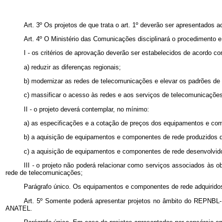
Art. 3º Os projetos de que trata o art. 1º deverão ser apresentados 
Art. 4º O Ministério das Comunicações disciplinará o procedimento e o
I - os critérios de aprovação deverão ser estabelecidos de acordo co
a) reduzir as diferenças regionais;
b) modernizar as redes de telecomunicações e elevar os padrões de 
c) massificar o acesso às redes e aos serviços de telecomunicaçõe
II - o projeto deverá contemplar, no mínimo:
a) as especificações e a cotação de preços dos equipamentos e com
b) a aquisição de equipamentos e componentes de rede produzidos 
c) a aquisição de equipamentos e componentes de rede desenvolvido
III - o projeto não poderá relacionar como serviços associados às 
rede de telecomunicações;
Parágrafo único. Os equipamentos e componentes de rede adquiridos
Art. 5º Somente poderá apresentar projetos no âmbito do REPNBL-R
ANATEL.