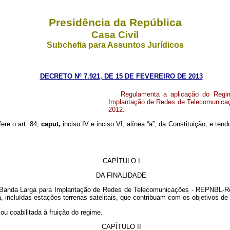
Presidência da República
Casa Civil
Subchefia para Assuntos Jurídicos
DECRETO Nº 7.921, DE 15 DE FEVEREIRO DE 2013
Regulamenta a aplicação do Regi
Implantação de Redes de Telecomunicaç
2012.
fere o art. 84,
caput,
inciso IV e inciso VI, alínea “a”, da Constituição, e te
CAPÍTULO I
DA FINALIDADE
 Banda Larga para Implantação de Redes de Telecomunicações - REPNBL-Re
 incluídas estações terrenas satelitais, que contribuam com os objetivos 
ou coabilitada à fruição do regime.
CAPÍTULO II