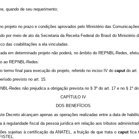
ime, quando de seu requerimento;
no projeto no prazo e condições aprovados pelo Ministério das Comunicações
do por meio de ato da Secretaria da Receita Federal do Brasil do Ministério d
co das coabilitações a ela vinculadas.
ncelada em determinado projeto não poderá, no âmbito do REPNBL-Redes, efetua
ação ao REPNBL-Redes:
o termo final para execução do projeto, referido no inciso IV do
caput
do art.
eríodo previsto no art. 15.
NBL-Redes não prejudica a obrigação prevista no § 3º do art. 17 e no § 1º do 
CAPÍTULO IV
DOS BENEFÍCIOS
este Decreto alcançam apenas as operações realizadas entre a data de habili
à regularidade fiscal da pessoa jurídica em relação aos tributos administrad
ões sujeitas à certificação da ANATEL, a fruição de que trata o
caput
fica
 FISTEL.