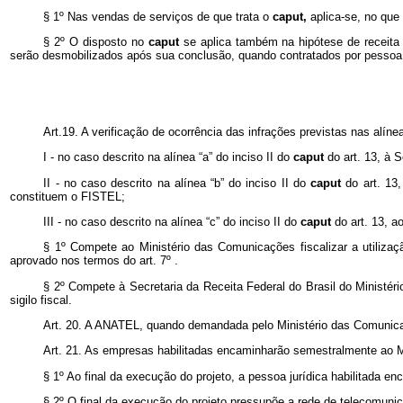
§ 1º Nas vendas de serviços de que trata o
caput,
aplica-se, no que 
§ 2º O disposto no
caput
se aplica também na hipótese de receita 
serão desmobilizados após sua conclusão, quando contratados por pessoa 
Art.19. A verificação de ocorrência das infrações previstas nas alíne
I - no caso descrito na alínea “a” do inciso II do
caput
do art. 13, à 
II - no caso descrito na alínea “b” do inciso II do
caput
do art. 13
constituem o FISTEL;
III - no caso descrito na alínea “c” do inciso II do
caput
do art. 13, 
§ 1º Compete ao Ministério das Comunicações fiscalizar a utiliza
aprovado nos termos do art. 7º .
§ 2º Compete à Secretaria da Receita Federal do Brasil do Ministér
sigilo fiscal.
Art. 20. A ANATEL, quando demandada pelo Ministério das Comunicaçõ
Art. 21. As empresas habilitadas encaminharão semestralmente ao Min
§ 1º Ao final da execução do projeto, a pessoa jurídica habilitada e
§ 2º O final da execução do projeto pressupõe a rede de telecomun