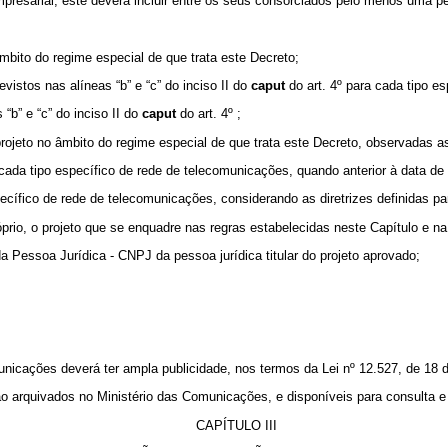
presarial, este deverá incluir entre os seus consorciados pelo menos uma p
mbito do regime especial de que trata este Decreto;
istos nas alíneas “b” e “c” do inciso II do
caput
do art. 4º para cada tipo e
“b” e “c” do inciso II do
caput
do art. 4º ;
jeto no âmbito do regime especial de que trata este Decreto, observadas as d
a cada tipo específico de rede de telecomunicações, quando anterior à data d
specífico de rede de telecomunicações, considerando as diretrizes definidas
rio, o projeto que se enquadre nas regras estabelecidas neste Capítulo e na 
a Pessoa Jurídica - CNPJ da pessoa jurídica titular do projeto aprovado;
municações deverá ter ampla publicidade, nos termos da Lei nº 12.527, de 18
ão arquivados no Ministério das Comunicações, e disponíveis para consulta e 
CAPÍTULO III