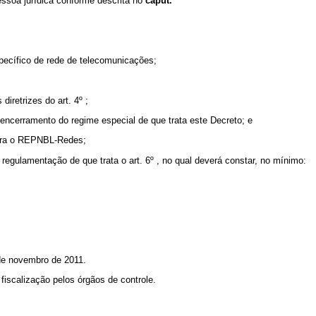
essoa jurídica conforme descrita no
caput.
specífico de rede de telecomunicações;
iretrizes do art. 4º ;
e encerramento do regime especial de que trata este Decreto; e
 para o REPNBL-Redes;
regulamentação de que trata o art. 6º , no qual deverá constar, no mínimo:
 de novembro de 2011.
fiscalização pelos órgãos de controle.