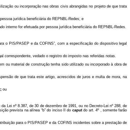
ização ou incorporação nas obras civis abrangidas no projeto de que trata
 pessoa jurídica beneficiária do REPNBL-Redes; e
ado interno for efetuada por pessoa jurídica beneficiária do REPNBL-Redes.
para o PIS/PASEP e da COFINS”, com a especificação do dispositivo legal
al correspondente, vedado o registro do imposto nas referidas notas.
 ou material de construção tenha sido utilizado ou incorporado à obra de
pensão de que trata este artigo, acrescidos de juros e multa de mora, na
t;
ou
da Lei nº 8.387, de 30 de dezembro de 1991, ou no Decreto-Lei nº 288, de
sição prevista na alínea “b” do inciso II do
caput
do art. 4º , somente farão
Contribuição para o PIS/PASEP e da COFINS incidentes sobre a prestação de