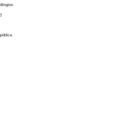
lington.
R)
pública.