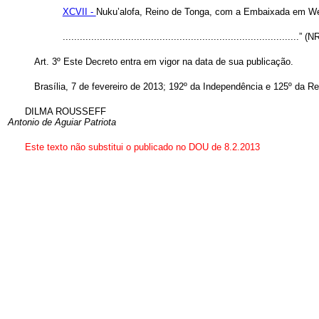
XCVII -
Nuku’alofa, Reino de Tonga, com a Embaixada em Wel
...................................................................................” (N
Art. 3º Este Decreto entra em vigor na data de sua publicação.
Brasília, 7 de fevereiro de 2013; 192º da Independência e 125º da Re
DILMA ROUSSEFF
Antonio de Aguiar Patriota
Este texto não substitui o publicado no DOU de 8.2.2013