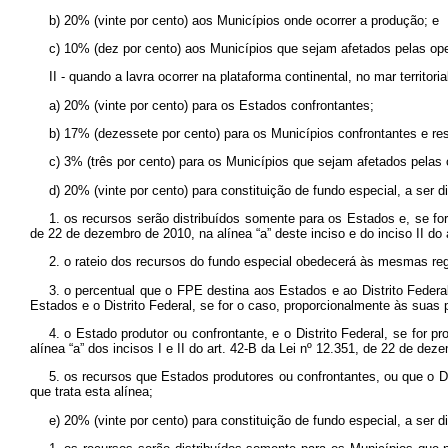
b) 20% (vinte por cento) aos Municípios onde ocorrer a produção; e
c) 10% (dez por cento) aos Municípios que sejam afetados pelas ope
II - quando a lavra ocorrer na plataforma continental, no mar territor
a) 20% (vinte por cento) para os Estados confrontantes;
b) 17% (dezessete por cento) para os Municípios confrontantes e res
c) 3% (três por cento) para os Municípios que sejam afetados pelas 
d) 20% (vinte por cento) para constituição de fundo especial, a ser di
1. os recursos serão distribuídos somente para os Estados e, se for 
de 22 de dezembro de 2010, na alínea “a” deste inciso e do inciso II do ar
2. o rateio dos recursos do fundo especial obedecerá às mesmas regr
3. o percentual que o FPE destina aos Estados e ao Distrito Federal
Estados e o Distrito Federal, se for o caso, proporcionalmente às suas
4. o Estado produtor ou confrontante, e o Distrito Federal, se for 
alínea “a” dos incisos I e II do art. 42-B da Lei nº 12.351, de 22 de dezem
5. os recursos que Estados produtores ou confrontantes, ou que o D
que trata esta alínea;
e) 20% (vinte por cento) para constituição de fundo especial, a ser d