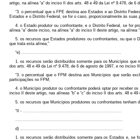
artigo, na alínea “a” do inciso II dos arts. 48 e 49 da Lei nº 9.478, de 6
“3. o percentual que o FPE destina aos Estados e ao Distrito Federa
Estados e o Distrito Federal, se for o caso, proporcionalmente às suas
4. o Estado produtor ou confrontante, e o Distrito Federal, se for 
alínea “a” deste inciso, na alínea “a” do inciso II deste artigo, na alínea
5. os recursos que Estados produtores ou confrontantes, ou que o D
que trata esta alínea;”
“e) ................................................................................
1. os recursos serão distribuídos somente para os Municípios que não
dos arts. 48 e 49 da Lei nº 9.478, de 6 de agosto de 1997, e no inciso II
“3. o percentual que o FPM destina aos Municípios que serão excl
participações no FPM;
4. o Município produtor ou confrontante poderá optar por receber os
inciso II deste artigo, nas alíneas “b” e “c” do inciso II dos arts. 48 e 
5. os recursos que Municípios produtores ou confrontantes tenham d
“II - ...............................................................................
......................................................................................
d) ..................................................................................
1. os recursos serão distribuídos somente para os Estados e, se for