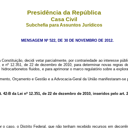
Presidência da República
Casa Civil
Subchefia para Assuntos Jurídicos
MENSAGEM Nº 522, DE 30 DE NOVEMBRO DE 2012.
nstituição, decidi vetar parcialmente, por contrariedade ao interesse públic
, e nº 12.351, de 22 de dezembro de 2010, para determinar novas regras d
 hidrocarbonetos fluidos, e para aprimorar o marco regulatório sobre a explor
amento, Orçamento e Gestão e a Advocacia-Geral da União manifestaram-se pe
rt. 42-B da
Lei nº 12.351, de 22 de dezembro de 2010, inseridos pelo art. 2
 o caso, o Distrito Federal, que não tenham recebido recursos em decorrênci