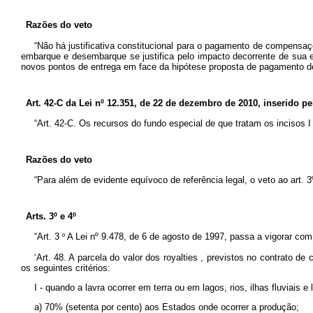
Razões do veto
“Não há justificativa constitucional para o pagamento de compensa
embarque e desembarque se justifica pelo impacto decorrente de sua exp
novos pontos de entrega em face da hipótese proposta de pagamento 
Art. 42-C da
Lei nº 12.351, de 22 de dezembro de 2010, inserido pelo
“Art. 42-C. Os recursos do fundo especial de que tratam os incisos I
Razões do veto
“Para além de evidente equívoco de referência legal, o veto ao art. 3º
Arts. 3º e 4º
“Art. 3
º
A Lei nº 9.478, de 6 de agosto de 1997, passa a vigorar com
‘Art. 48. A parcela do valor dos
royalties
, previstos no contrato de
os seguintes critérios:
I - quando a lavra ocorrer em terra ou em lagos, rios, ilhas fluviais e 
a) 70% (setenta por cento) aos Estados onde ocorrer a produção;