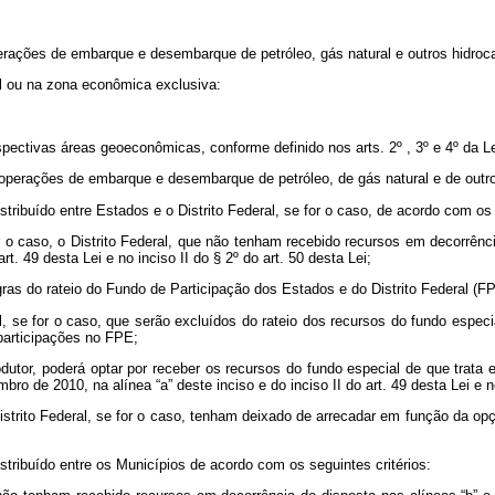
rações de embarque e desembarque de petróleo, gás natural e outros hidrocar
ial ou na zona econômica exclusiva:
pectivas áreas geoeconômicas, conforme definido nos arts. 2º , 3º e 4º da Le
operações de embarque e desembarque de petróleo, de gás natural e de outros
stribuído entre Estados e o Distrito Federal, se for o caso, de acordo com os 
o caso, o Distrito Federal, que não tenham recebido recursos em decorrência 
t. 49 desta Lei e no inciso II do § 2º do art. 50 desta Lei;
as do rateio do Fundo de Participação dos Estados e do Distrito Federal (FPE
, se for o caso, que serão excluídos do rateio dos recursos do fundo especi
 participações no FPE;
produtor, poderá optar por receber os recursos do fundo especial de que trat
bro de 2010, na alínea “a” deste inciso e do inciso II do art. 49 desta Lei e no
istrito Federal, se for o caso, tenham deixado de arrecadar em função da op
istribuído entre os Municípios de acordo com os seguintes critérios: