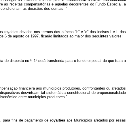
ntre as receitas compensatórias e aquelas decorrentes do Fundo Especial, a
ue condicionam as decisões dos demais.
”
 os
royalties
devidos nos termos das alíneas “b” e “c” dos incisos I e II dos
 de 6 de agosto de 1997, ficarão limitados ao maior dos seguintes valores:
a do disposto no § 1º será transferida para o fundo especial de que trata a
compensação financeira aos municípios produtores, confrontantes ou afetados
ispositivos desvirtuam tal sistemática constitucional de proporcionalidade
 isonômico entre municípios produtores.”
e, para fins de pagamento de
royalties
aos Municípios afetados por essas