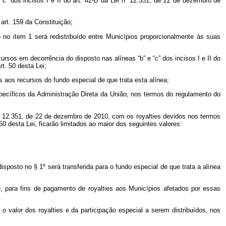
c” dos incisos I e II do art. 42-B da Lei nº 12.351, de 22 de dezembro de
art. 159 da Constituição;
no item 1 será redistribuído entre Municípios proporcionalmente às suas
ursos em decorrência do disposto nas alíneas “b” e “c” dos incisos I e II do
rt. 50 desta Lei;
 aos recursos do fundo especial de que trata esta alínea;
específicos da Administração Direta da União, nos termos do regulamento do
i nº 12.351, de 22 de dezembro de 2010, com os
royalties
devidos nos termos
. 50 desta Lei, ficarão limitados ao maior dos seguintes valores:
sposto no § 1º será transferida para o fundo especial de que trata a alínea
e, para fins de pagamento de
royalties
aos Municípios afetados por essas
o o valor dos
royalties
e da participação especial a serem distribuídos, nos