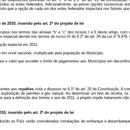
o a todos os entes federados. Adicionalmente, ao prever opções sucessivas e
, visto que a opção de cada um dos entes federados impactará nos fatores q
de 2010, inserido pelo art. 2º do projeto de lei
ípios nos termos das alíneas “b” e “c” dos incisos I e II deste artigo, com
o especial devida nos termos do inciso III do § 2º do art. 50 da Lei nº 9.478,
pação especial em 2011;
o em nível nacional, multiplicado pela população do Município.
para o valor que exceder o limite de pagamentos aos Municípios em decorrênci
erentes aos
royalties
viola o disposto no § 1º do art. 20 da Constituição. A 
xploração de petróleo e gás natural. Ao determinar um teto de receita, os d
o para a definição dos limites o ano de 2011, o projeto impõe tratamento não
10, inserido pelo art. 2º do projeto de lei
oduzido no País serão considerados instalações de embarque e desembarqu