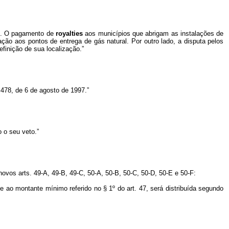
al. O pagamento de
royalties
aos municípios que abrigam as instalações de
ação aos pontos de entrega de gás natural. Por outro lado, a disputa pelos
efinição de sua localização.”
9.478, de 6 de agosto de 1997.”
o o seu veto.”
ovos arts. 49-A, 49-B, 49-C, 50-A, 50-B, 50-C, 50-D, 50-E e 50-F:
e ao montante mínimo referido no § 1º do art. 47, será distribuída segundo