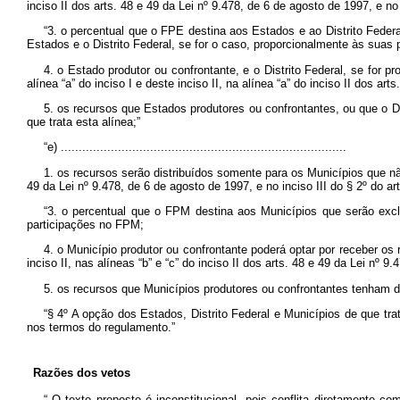
inciso II dos arts. 48 e 49 da Lei nº 9.478, de 6 de agosto de 1997, e no 
“3. o percentual que o FPE destina aos Estados e ao Distrito Federa
Estados e o Distrito Federal, se for o caso, proporcionalmente às suas
4. o Estado produtor ou confrontante, e o Distrito Federal, se for 
alínea “a” do inciso I e deste inciso II, na alínea “a” do inciso II dos ar
5. os recursos que Estados produtores ou confrontantes, ou que o D
que trata esta alínea;”
“e) ................................................................................
1. os recursos serão distribuídos somente para os Municípios que não 
49 da Lei nº 9.478, de 6 de agosto de 1997, e no inciso III do § 2º do ar
“3. o percentual que o FPM destina aos Municípios que serão excl
participações no FPM;
4. o Município produtor ou confrontante poderá optar por receber os 
inciso II, nas alíneas “b” e “c” do inciso II dos arts. 48 e 49 da Lei nº 
5. os recursos que Municípios produtores ou confrontantes tenham de
“§ 4º A opção dos Estados, Distrito Federal e Municípios de que trat
nos termos do regulamento.”
Razões dos vetos
“
O texto proposto é inconstitucional, pois conflita diretamente co