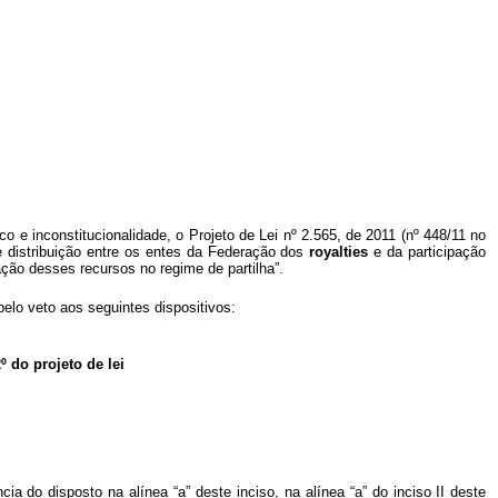
o e inconstitucionalidade, o Projeto de Lei nº 2.565, de 2011 (nº 448/11 no
e distribuição entre os entes da Federação dos
royalties
e da participação
ação desses recursos no regime de partilha”.
lo veto aos seguintes dispositivos:
º do projeto de lei
a do disposto na alínea “a” deste inciso, na alínea “a” do inciso II deste