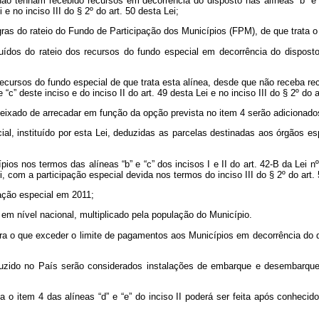
ão tenham recebido recursos em decorrência do disposto nas alíneas “b” e “
 e no inciso III do § 2º do art. 50 desta Lei;
as do rateio do Fundo de Participação dos Municípios (FPM), de que trata o 
ídos do rateio dos recursos do fundo especial em decorrência do disposto 
recursos do fundo especial de que trata esta alínea, desde que não receba rec
c” deste inciso e do inciso II do art. 49 desta Lei e no inciso III do § 2º do a
eixado de arrecadar em função da opção prevista no item 4 serão adicionados
cial, instituído por esta Lei, deduzidas as parcelas destinadas aos órgãos 
pios nos termos das alíneas “b” e “c” dos incisos I e II do art. 42-B da Le
Lei, com a participação especial devida nos termos do inciso III do § 2º do art
pação especial em 2011;
 em nível nacional, multiplicado pela população do Município.
para o que exceder o limite de pagamentos aos Municípios em decorrência do di
oduzido no País serão considerados instalações de embarque e desembarqu
a o item 4 das alíneas “d” e “e” do inciso II poderá ser feita após conhecid