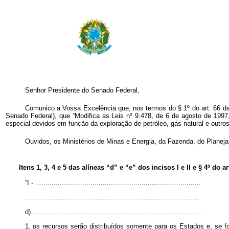
Senhor Presidente do Senado Federal,
Comunico a Vossa Excelência que, nos termos do § 1º do art. 66 da Co
Senado Federal), que “Modifica as Leis nº 9.478, de 6 de agosto de 1997
especial devidos em função da exploração de petróleo, gás natural e outros
Ouvidos, os Ministérios de Minas e Energia, da Fazenda, do Planej
Itens 1, 3, 4 e 5 das alíneas “d” e “e” dos incisos I e II e § 4º do a
“I - .................................................................................
.....................................................................................
d) ...................................................................................
1. os recursos serão distribuídos somente para os Estados e, se for