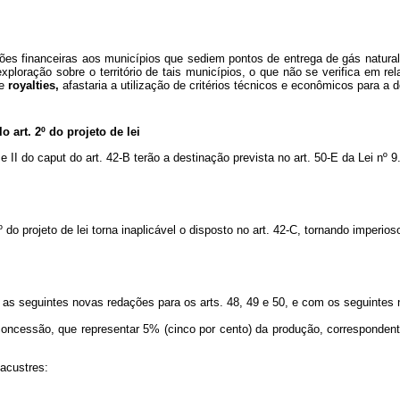
ções financeiras aos municípios que sediem pontos de entrega de gás natur
loração sobre o território de tais municípios, o que não se verifica em rel
de
royalties,
afastaria a utilização de critérios técnicos e econômicos para a d
 art. 2º do projeto de lei
 e II do
caput
do art. 42-B terão a destinação prevista no art. 50-E da Lei nº 
 do projeto de lei torna inaplicável o disposto no art. 42-C, tornando imperios
 as seguintes novas redações para os arts. 48, 49 e 50, e com os seguintes n
 concessão, que representar 5% (cinco por cento) da produção, correspondent
lacustres: