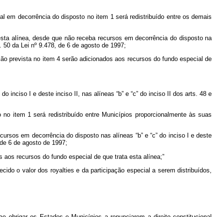
al em decorrência do disposto no item 1 será redistribuído entre os demais
a esta alínea, desde que não receba recursos em decorrência do disposto na
rt. 50 da Lei nº 9.478, de 6 de agosto de 1997;
ção prevista no item 4 serão adicionados aos recursos do fundo especial de
nciso I e deste inciso II, nas alíneas “b” e “c” do inciso II dos arts. 48 e
 no item 1 será redistribuído entre Municípios proporcionalmente às suas
cursos em decorrência do disposto nas alíneas “b” e “c” do inciso I e deste
, de 6 de agosto de 1997;
aos recursos do fundo especial de que trata esta alínea;”
hecido o valor dos
royalties
e da participação especial a serem distribuídos,
 ao obrigar os Estados e Municípios a renunciarem a direito constitucional