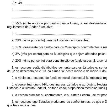
‘Art. 49. ........................................................................
I - .................................................................................
.....................................................................................
d) 25% (vinte e cinco por cento) para a União, a ser destinado a
regulamento do Poder Executivo;
II - ..............................................................................
a) 20% (vinte por cento) para os Estados confrontantes;
b) 17% (dezessete por cento) para os Municípios confrontantes e res
c) 3% (três por cento) para os Municípios que sejam afetados pelas 
d) 20% (vinte por cento) para constituição de fundo especial, a ser di
1. os recursos serão distribuídos somente para os Estados e, se for 
de 22 de dezembro de 2010, na alínea “a” deste inciso e do inciso II do ar
2. o rateio dos recursos do fundo especial obedecerá às mesmas regr
3. o percentual que o FPE destina aos Estados e ao Distrito Federal
Estados e o Distrito Federal, se for o caso, proporcionalmente às suas
4. o Estado produtor ou confrontante, e o Distrito Federal, se for pr
5. os recursos que Estados produtores ou confrontantes, ou que o D
que trata esta alínea;