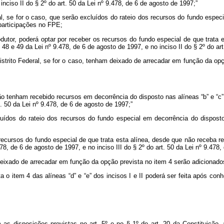
inciso II do § 2º do art. 50 da Lei nº 9.478, de 6 de agosto de 1997;”
l, se for o caso, que serão excluídos do rateio dos recursos do fundo especi
 participações no FPE;
produtor, poderá optar por receber os recursos do fundo especial de que trat
ts. 48 e 49 da Lei nº 9.478, de 6 de agosto de 1997, e no inciso II do § 2º do a
istrito Federal, se for o caso, tenham deixado de arrecadar em função da op
tenham recebido recursos em decorrência do disposto nas alíneas “b” e “c” do i
t. 50 da Lei nº 9.478, de 6 de agosto de 1997;”
uídos do rateio dos recursos do fundo especial em decorrência do disposto
recursos do fundo especial de que trata esta alínea, desde que não receba re
9.478, de 6 de agosto de 1997, e no inciso III do § 2º do art. 50 da Lei nº 9.478
ixado de arrecadar em função da opção prevista no item 4 serão adicionados 
a o item 4 das alíneas “d” e “e” dos incisos I e II poderá ser feita após con
m as disposições previstas no art. 5º e no § 1º do art. 20 da Constituição,