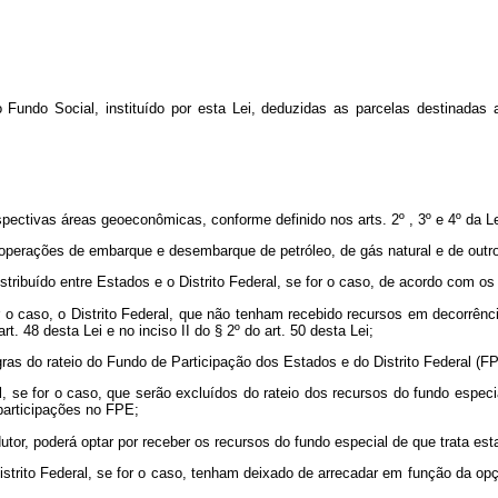
o Fundo Social, instituído por esta Lei, deduzidas as parcelas destinadas
pectivas áreas geoeconômicas, conforme definido nos arts. 2º , 3º e 4º da Le
operações de embarque e desembarque de petróleo, de gás natural e de outros
stribuído entre Estados e o Distrito Federal, se for o caso, de acordo com os 
o caso, o Distrito Federal, que não tenham recebido recursos em decorrência 
t. 48 desta Lei e no inciso II do § 2º do art. 50 desta Lei;
as do rateio do Fundo de Participação dos Estados e do Distrito Federal (FPE
, se for o caso, que serão excluídos do rateio dos recursos do fundo especi
 participações no FPE;
odutor, poderá optar por receber os recursos do fundo especial de que trata es
istrito Federal, se for o caso, tenham deixado de arrecadar em função da op