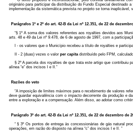
originário para participar da distribuição do Fundo Especial destinad
implementação da sistemática prevista no projeto se torna inaplicável
Parágrafos 1º e 2º do art. 42-B da
Lei nº 12.351, de 22 de dezembro 
“§ 1º A soma dos valores referentes aos
royalties
devidos aos Munic
arts. 48 e 49 da Lei nº 9.478, de 6 de agosto de 1997, com a participaçã
I - os valores que o Município recebeu a título de
royalties
e partici
II - 2 (duas) vezes o valor
per capita
distribuído pelo FPM, calculad
§ 2º A parcela dos
royalties
de que trata este artigo que contribuiu 
alínea “e” dos incisos I e II.”
Razões do veto
“A imposição de limites máximos para o recebimento de valores ref
deve guardar equivalência com o impacto decorrente da produção e da e
entre a exploração e a compensação. Além disso, ao adotar como critéri
Parágrafo 3º do art. 42-B da
Lei nº 12.351, de 22 de dezembro de 20
“
§ 3º Os pontos de entrega às concessionárias de gás natural pr
operações, em razão do disposto na alínea “c” dos incisos I e II.
”