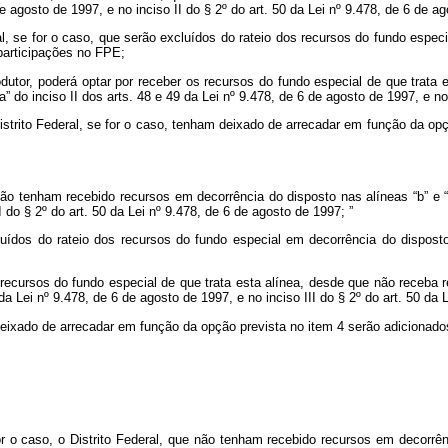
 de agosto de 1997, e no inciso II do § 2º do art. 50 da Lei nº 9.478, de 6 de 
l, se for o caso, que serão excluídos do rateio dos recursos do fundo especi
 participações no FPE;
produtor, poderá optar por receber os recursos do fundo especial de que trat
 “a” do inciso II dos arts. 48 e 49 da Lei nº 9.478, de 6 de agosto de 1997, e n
istrito Federal, se for o caso, tenham deixado de arrecadar em função da op
 tenham recebido recursos em decorrência do disposto nas alíneas “b” e “c” d
I do § 2º do art. 50 da Lei nº 9.478, de 6 de agosto de 1997;
”
uídos do rateio dos recursos do fundo especial em decorrência do disposto
 recursos do fundo especial de que trata esta alínea, desde que não receba r
49 da Lei nº 9.478, de 6 de agosto de 1997, e no inciso III do § 2º do art. 50 da
eixado de arrecadar em função da opção prevista no item 4 serão adicionados
 o caso, o Distrito Federal, que não tenham recebido recursos em decorrência