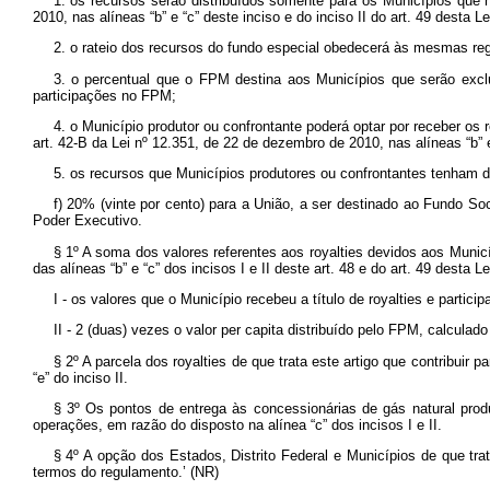
1. os recursos serão distribuídos somente para os Municípios que n
2010, nas alíneas “b” e “c” deste inciso e do inciso II do art. 49 desta Lei
2. o rateio dos recursos do fundo especial obedecerá às mesmas regr
3. o percentual que o FPM destina aos Municípios que serão exclu
participações no FPM;
4. o Município produtor ou confrontante poderá optar por receber os 
art. 42-B da Lei nº 12.351, de 22 de dezembro de 2010, nas alíneas “b” e “
5. os recursos que Municípios produtores ou confrontantes tenham d
f) 20% (vinte por cento) para a União, a ser destinado ao Fundo So
Poder Executivo.
§ 1º A soma dos valores referentes aos
royalties
devidos aos Municí
das alíneas “b” e “c” dos incisos I e II deste art. 48 e do art. 49 desta 
I - os valores que o Município recebeu a título de
royalties
e partici
II - 2 (duas) vezes o valor
per capita
distribuído pelo FPM, calculado
§ 2º A parcela dos
royalties
de que trata este artigo que contribuir 
“e” do inciso II.
§ 3º Os pontos de entrega às concessionárias de gás natural pr
operações, em razão do disposto na alínea “c” dos incisos I e II.
§ 4º A opção dos Estados, Distrito Federal e Municípios de que trat
termos do regulamento.’ (NR)