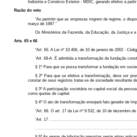
Indústria e Comércio Exterior - MDIC, gerando efeitos a partir
Razão do veto
“Ao permitir que as empresas migrem de regime, o disposi
março de 1997.”
Os Ministérios da Fazenda, da Educação, da Justiça e a
Arts. 65 e 66
“Art. 65. A Lei nº 10.406, de 10 de janeiro de 2002 - Códig
‘Art. 69-A. É admitida a transformação da fundação cons
§ 1º Para que se possa transformar a fundação em socied
§ 2º Para que se efetive a transformação, deve ser pro
constar de seus registros tratar-se de sociedade resultante
§ 3º A participação societária no capital social da pesso
como quotas de capital.
§ 4º O ato de transformação ensejará fato gerador de Im
“Art. 66. O art. 17 da Lei nº 9.532, de 10 de dezembro de
‘Art. 17. ......................................................................
...................................................................................
§ 5º As regras de tributação previstas neste artigo aplic