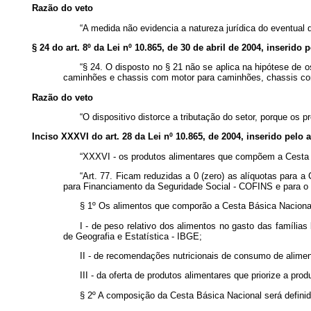
Razão do veto
“A medida não evidencia a natureza jurídica do eventual di
§ 24 do art. 8º da Lei nº 10.865, de 30 de abril de 2004, inserido 
“§ 24. O disposto no § 21 não se aplica na hipótese de o
caminhões e chassis com motor para caminhões, chassis com m
Razão do veto
“O dispositivo distorce a tributação do setor, porque os 
Inciso XXXVI do art. 28 da Lei nº 10.865, de 2004, inserido pelo ar
“XXXVI - os produtos alimentares que compõem a Cesta 
“Art. 77. Ficam reduzidas a 0 (zero) as alíquotas para 
para Financiamento da Seguridade Social - COFINS e para o 
§ 1º Os alimentos que comporão a Cesta Básica Nacional 
I - de peso relativo dos alimentos no gasto das famílias
de Geografia e Estatística - IBGE;
II - de recomendações nutricionais de consumo de alimen
III - da oferta de produtos alimentares que priorize a pro
§ 2º A composição da Cesta Básica Nacional será definid