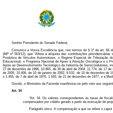
Senhor Presidente do Senado Federal,
Comunico a Vossa Excelência que, nos termos do § 1º do art. 66 da C
(MP nº 563/12), que “Altera a alíquota das contribuições previdenciária
Produtiva de Veículos Automotores, o Regime Especial de Tributação 
Educacional, o Programa Nacional de Apoio à Atenção Oncológica e o P
Apoio ao Desenvolvimento Tecnológico da Indústria de Semicondutores, inst
27 de dezembro de 1996, 10.865, de 30 de abril de 2004, 11.774, de 17 d
de 2005, 10.406, de 10 de janeiro de 2002, 9.532, de 10 de dezembro de 19
s
1.455, de 7 de abril de 1976, 1.593, de 21 de dezembro de 1977, e a Medi
Ouvido, o Ministério da Fazenda manifestou-se pelo veto aos seguint
Art. 34
“Art. 34. Os valores correspondentes às taxas de fiscal
compensados por crédito gerado a partir da execução de proj
Parágrafo único. A compensação a que se refere o
caput