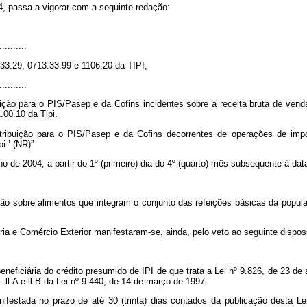
004, passa a vigorar com a seguinte redação:
..........
.33.29, 0713.33.99 e 1106.20 da TIPI;
..........
uição para o PIS/Pasep e da Cofins incidentes sobre a receita bruta de ven
.00.10 da Tipi.
tribuição para o PIS/Pasep e da Cofins decorrentes de operações de impo
i.’ (NR)”
ulho de 2004, a partir do 1º (primeiro) dia do 4º (quarto) mês subsequente à dat
o sobre alimentos que integram o conjunto das refeições básicas da populaç
a e Comércio Exterior manifestaram-se, ainda, pelo veto ao seguinte disposi
beneficiária do crédito presumido de IPI de que trata a Lei nº 9.826, de 23 de
 ll-A e ll-B da Lei nº 9.440, de 14 de março de 1997.
ifestada no prazo de até 30 (trinta) dias contados da publicação desta L