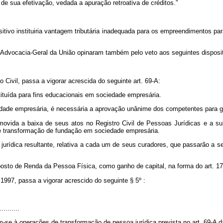
 de sua efetivação, vedada a apuração retroativa de créditos.”
tivo instituiria vantagem tributária inadequada para os empreendimentos para
 Advocacia-Geral da União opinaram também pelo veto aos seguintes disposit
o Civil, passa a vigorar acrescida do seguinte art. 69-A:
tituída para fins educacionais em sociedade empresária.
ade empresária, é necessária a aprovação unânime dos competentes para ger
movida a baixa de seus atos no Registro Civil de Pessoas Jurídicas e a s
 de transformação de fundação em sociedade empresária.
a jurídica resultante, relativa a cada um de seus curadores, que passarão a 
posto de Renda da Pessoa Física, como ganho de capital, na forma do art. 17
 1997, passa a vigorar acrescido do seguinte § 5º :
.
..........
am-se à operações de transformação de pessoa jurídica prevista no art. 69-A da