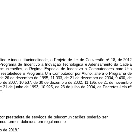
lico e inconstitucionalidade, o Projeto de Lei de Conversão nº 18, de 2012
i o Programa de Incentivo à Inovação Tecnológica e Adensamento da Cadeia
comunicações, o Regime Especial de Incentivo a Computadores para Uso
 restabelece o Programa Um Computador por Aluno; altera o Programa de
 de 26 de dezembro de 1995, 11.033, de 21 de dezembro de 2004, 9.430, de
io de 2007, 10.637, de 30 de dezembro de 2002, 11.196, de 21 de novembro
e 21 de junho de 1993, 10.925, de 23 de julho de 2004, os Decretos-Leis nº
”.
s por prestadora de serviços de telecomunicações poderão ser
 nos termos definidos em regulamento.
o de 2018.”