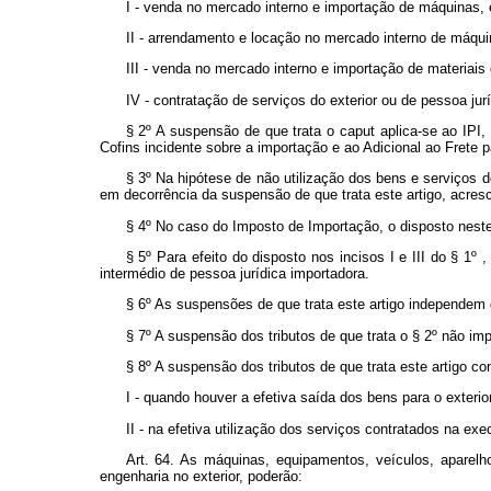
I - venda no mercado interno e importação de máquinas,
II - arrendamento e locação no mercado interno de máqu
III - venda no mercado interno e importação de materiais 
IV - contratação de serviços do exterior ou de pessoa jur
§ 2º A suspensão de que trata o
caput
aplica-se ao IPI
Cofins incidente sobre a importação e ao Adicional ao Fret
§ 3º Na hipótese de não utilização dos bens e serviços d
em decorrência da suspensão de que trata este artigo, acresci
§ 4º No caso do Imposto de Importação, o disposto neste
§ 5º Para efeito do disposto nos incisos I e III do § 1º
intermédio de pessoa jurídica importadora.
§ 6º As suspensões de que trata este artigo independem 
§ 7º A suspensão dos tributos de que trata o § 2º não im
§ 8º A suspensão dos tributos de que trata este artigo co
I - quando houver a efetiva saída dos bens para o exterio
II - na efetiva utilização dos serviços contratados na exe
Art. 64. As máquinas, equipamentos, veículos, aparel
engenharia no exterior, poderão: