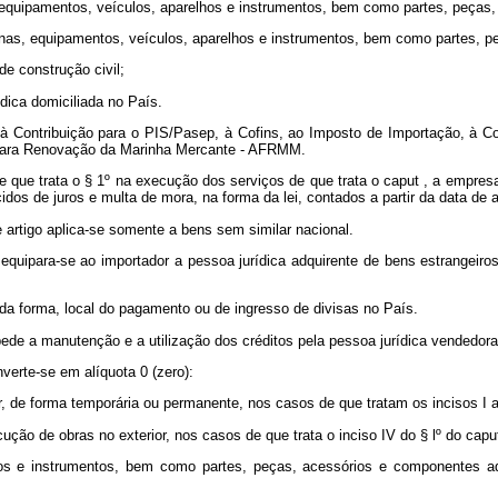
 equipamentos, veículos, aparelhos e instrumentos, bem como partes, peças
inas, equipamentos, veículos, aparelhos e instrumentos, bem como partes, 
de construção civil;
ídica domiciliada no País.
, à Contribuição para o PIS/Pasep, à Cofins, ao Imposto de Importação, à C
e para Renovação da Marinha Mercante - AFRMM.
e que trata o § 1º na execução dos serviços de que trata o
caput
, a empresa
dos de juros e multa de mora, na forma da lei, contados a partir da data de 
 artigo aplica-se somente a bens sem similar nacional.
 , equipara-se ao importador a pessoa jurídica adquirente de bens estrangei
da forma, local do pagamento ou de ingresso de divisas no País.
pede a manutenção e a utilização dos créditos pela pessoa jurídica vendedora
nverte-se em alíquota 0 (zero):
r, de forma temporária ou permanente, nos casos de que tratam os incisos I a
cução de obras no exterior, nos casos de que trata o inciso IV do § lº do
capu
hos e instrumentos, bem como partes, peças, acessórios e componentes adq