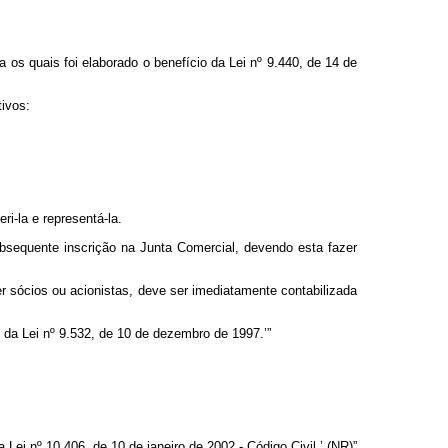
 os quais foi elaborado o benefício da Lei nº 9.440, de 14 de
ivos:
i-la e representá-la.
ubsequente inscrição na Junta Comercial, devendo esta fazer
ser sócios ou acionistas, deve ser imediatamente contabilizada
 da Lei nº 9.532, de 10 de dezembro de 1997.’”
 Lei nº 10.406, de 10 de janeiro de 2002 - Código Civil.’ (NR)”