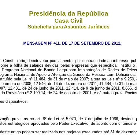
Presidência da República
Casa Civil
Subchefia para Assuntos Jurídicos
MENSAGEM Nº 411, DE 17 DE SETEMBRO DE 2012.
onstituição, decidi vetar parcialmente, por contrariedade ao interesse púb
s sobre a folha de salários devidas pelas empresas que especifica; institu
do Programa Nacional de Banda Larga para Implantação de Redes de Tele
rograma Nacional de Apoio à Atenção da Saúde da Pessoa com Deficiência;
ituído pela Lei nº 11.484, de 31 de maio de 2007; altera as Leis nº
s
9.250,
e setembro de 2008, 12.546, de 14 de dezembro de 2011, 11.484, de 31 de ma
97, 12.431, de 24 de junho de 2011, 12.414, de 9 de junho de 2011, 8.666, d
da Provisória nº 2.199-14, de 24 de agosto de 2001; e dá outras providências
es dispositivos:
ização previstas no art. 6º da Lei nº 5.070, de 7 de julho de 1966, devido
etos estratégicos aprovados pelo Poder Executivo, de acordo com critérios e
deste artigo poderá ser realizada nos projetos executados até 31 de dezembr