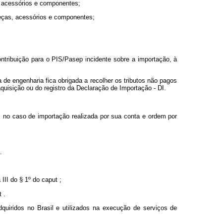
, acessórios e componentes;
peças, acessórios e componentes;
ontribuição para o PIS/Pasep incidente sobre a importação, à
 de engenharia fica obrigada a recolher os tributos não pagos
aquisição ou do registro da Declaração de Importação - DI.
ros no caso de importação realizada por sua conta e ordem por
.
 III do § 1º do
caput
;
t
.
uiridos no Brasil e utilizados na execução de serviços de