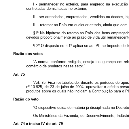
I - permanecer no exterior, para emprego na execução 
controladas domiciliadas no exterior;
II - ser arrendados, emprestados, vendidos ou doados, h
III - retornar ao País em qualquer estado, ainda que com 
§ lº Na hipótese do retorno ao País dos bens empregados
devidos proporcionalmente ao prazo de vida útil remanescente
§ 2º O disposto no § 1º aplica-se ao IPI, ao Imposto de
Razão dos vetos
“A norma, conforme redigida, enseja insegurança em rela
comércio de produtos nesse setor.”
Art. 75
“Art. 75. Fica restabelecido, durante os períodos de ap
nº 10.925, de 23 de julho de 2004, aproveitar o crédito pre
produtos sobre os quais não incidam a Contribuição para o PI
Razão do veto
“O dispositivo cuida de matéria já disciplinada no Decre
Os Ministérios da Fazenda, do Desenvolvimento, Indústri
Art. 74 e inciso IV do art. 79