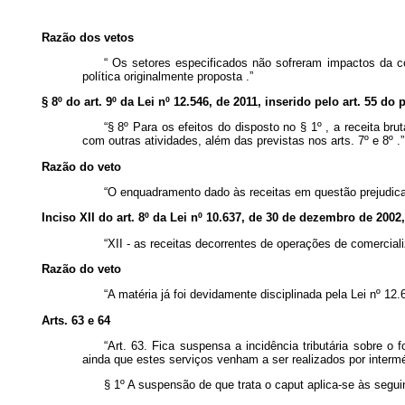
Razão dos vetos
“
Os setores especificados não sofreram impactos da c
política originalmente proposta
.”
§ 8º do art. 9º da Lei nº 12.546, de 2011, inserido pelo art. 55 do
“§ 8º Para os efeitos do disposto no § 1º , a receita b
com outras atividades, além das previstas nos arts. 7º e 8º .”
Razão do veto
“O enquadramento dado às receitas em questão prejudica a
Inciso XII do art. 8º da Lei nº 10.637, de 30 de dezembro de 2002,
“XII - as receitas decorrentes de operações de comercializ
Razão do veto
“A matéria já foi devidamente disciplinada pela Lei nº 12
Arts. 63 e 64
“Art. 63. Fica suspensa a incidência tributária sobre o
ainda que estes serviços venham a ser realizados por interméd
§ 1º A suspensão de que trata o
caput
aplica-se às segui