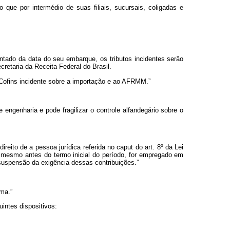
que por intermédio de suas filiais, sucursais, coligadas e
ntado da data do seu embarque, os tributos incidentes serão
retaria da Receita Federal do Brasil.
à Cofins incidente sobre a importação e ao AFRMM.”
engenharia e pode fragilizar o controle alfandegário sobre o
ireito de a pessoa jurídica referida no
caput
do art. 8º da Lei
té mesmo antes do termo inicial do período, for empregado em
 suspensão da exigência dessas contribuições.”
ema.”
intes dispositivos: