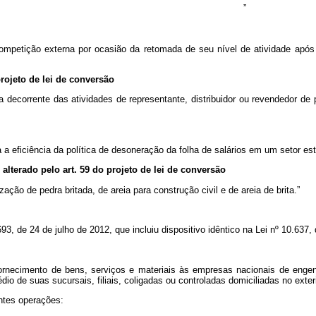
”
ompetição externa por ocasião da retomada de seu nível de atividade após
 projeto de lei de conversão
ruta decorrente das atividades de representante, distribuidor ou revendedor 
 eficiência da política de desoneração da folha de salários em um setor est
 alterado pelo art. 59 do projeto de lei de conversão
ação de pedra britada, de areia para construção civil e de areia de brita.”
.693, de 24 de julho de 2012, que incluiu dispositivo idêntico na Lei nº 10.6
 fornecimento de bens, serviços e materiais às empresas nacionais de engen
io de suas sucursais, filiais, coligadas ou controladas domiciliadas no exteri
ntes operações: