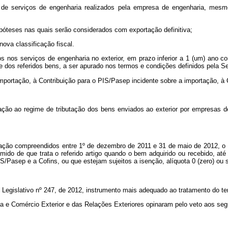
de serviços de engenharia realizados pela empresa de engenharia, mesmo 
ipóteses nas quais serão considerados com exportação definitiva;
nova classificação fiscal.
 nos serviços de engenharia no exterior, em prazo inferior a 1 (um) ano co
 dos referidos bens, a ser apurado nos termos e condições definidos pela Sec
 Importação, à Contribuição para o PIS/Pasep incidente sobre a importação, 
ção ao regime de tributação dos bens enviados ao exterior por empresas de 
uração compreendidos entre 1º de dezembro de 2011 e 31 de maio de 2012, o d
sumido de que trata o referido artigo quando o bem adquirido ou recebido, a
S/Pasep e a Cofins, ou que estejam sujeitos a isenção, alíquota 0 (zero) ou
to Legislativo nº 247, de 2012, instrumento mais adequado ao tratamento do t
a e Comércio Exterior e das Relações Exteriores opinaram pelo veto aos segu