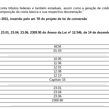
onta tributos federais e também estaduais, assim como a geração de crédito
 composição da cesta básica e sua respectiva desoneração.”
e 2011, inserido pelo art. 55 do projeto de lei de conversão
, 23.01, 23.04, 23.06, 2309.90 do Anexo da Lei nº 12.546, de 14 de dezemb
NCM
01.03
......................................................................................................
10.05
11.06
12.01
12.08
12.13
Capítulo 15
.....................................................................................................
23.01
23.04
23.06
2309.90
................................................................................................