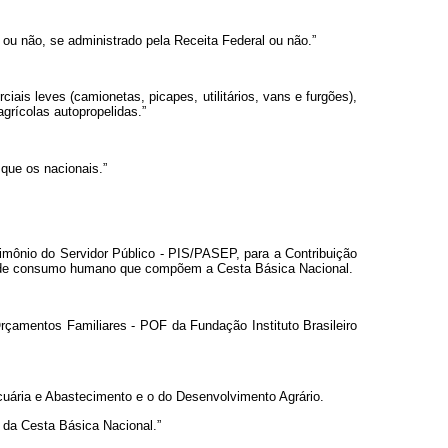
o ou não, se administrado pela Receita Federal ou não.”
ais leves (camionetas, picapes, utilitários, vans e furgões),
grícolas autopropelidas.”
 que os nacionais.”
rimônio do Servidor Público - PIS/PASEP, para a Contribuição
res de consumo humano que compõem a Cesta Básica Nacional.
 Orçamentos Familiares - POF da Fundação Instituto Brasileiro
 Pecuária e Abastecimento e o do Desenvolvimento Agrário.
 da Cesta Básica Nacional.”