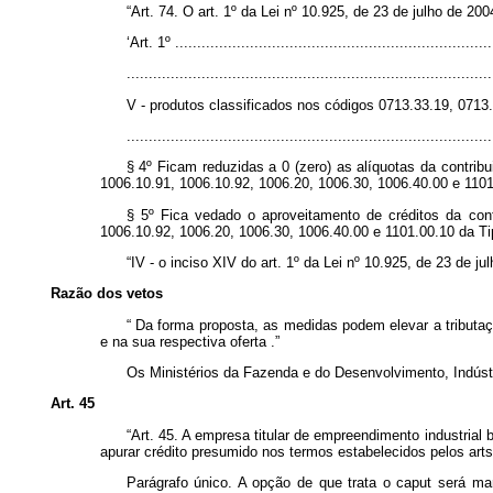
“Art. 74. O art. 1º da Lei nº 10.925, de 23 de julho de 2
‘Art. 1º ........................................................................
...................................................................................
V - produtos classificados nos códigos 0713.33.19, 0713
...................................................................................
§ 4º Ficam reduzidas a 0 (zero) as alíquotas da contrib
1006.10.91, 1006.10.92, 1006.20, 1006.30, 1006.40.00 e 1101
§ 5º Fica vedado o aproveitamento de créditos da con
1006.10.92, 1006.20, 1006.30, 1006.40.00 e 1101.00.10 da Tip
“IV - o inciso XIV do art. 1º da Lei nº 10.925, de 23 de j
Razão dos vetos
“
Da forma proposta, as medidas podem elevar a tributaçã
e na sua respectiva oferta
.”
Os Ministérios da Fazenda e do Desenvolvimento, Indústri
Art. 45
“Art. 45. A empresa titular de empreendimento industrial 
apurar crédito presumido nos termos estabelecidos pelos arts.
Parágrafo único. A opção de que trata o
caput
será man