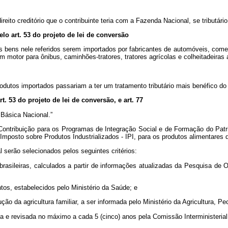
reito creditório que o contribuinte teria com a Fazenda Nacional, se tributári
pelo art. 53 do projeto de lei de conversão
s bens nele referidos serem importados por fabricantes de automóveis, comerci
otor para ônibus, caminhões-tratores, tratores agrícolas e colheitadeiras a
produtos importados passariam a ter um tratamento tributário mais benéfico do
t. 53 do projeto de lei de conversão, e art. 77
Básica Nacional.”
a Contribuição para os Programas de Integração Social e de Formação do Pat
Imposto sobre Produtos Industrializados - IPI, para os produtos alimenta
serão selecionados pelos seguintes critérios:
 brasileiras, calculados a partir de informações atualizadas da Pesquisa de
tos, estabelecidos pelo Ministério da Saúde; e
dução da agricultura familiar, a ser informada pelo Ministério da Agricultura,
a e revisada no máximo a cada 5 (cinco) anos pela Comissão Interministerial