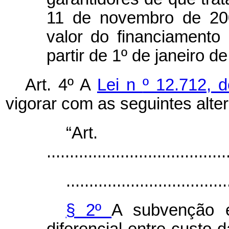
11 de novembro de 200
valor do financiamento
partir de 1º de janeiro d
Art. 4º
A
Lei n
º 12.712, 
vigorar com as seguintes alte
“Ar
.......................................
...................................
§ 2º
A subvenção e
diferencial entre custo 