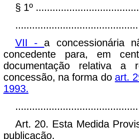
§ 1º ......................................
............................................
VII -
a concessionária n
concedente para, em cent
documentação relativa a r
concessão, na forma do
art. 
1993.
..........................................
Art. 20. Esta Medida Provi
publicação.