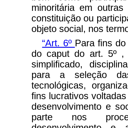
minoritária em outra
constituição ou partici
objeto social, nos term
“Art. 6º
Para fins do 
do
caput
do art. 5º 
simplificado, discipl
para a seleção das 
tecnológicas, organiz
fins lucrativos voltada
desenvolvimento e so
parte nos proces
desenvolvimento e 