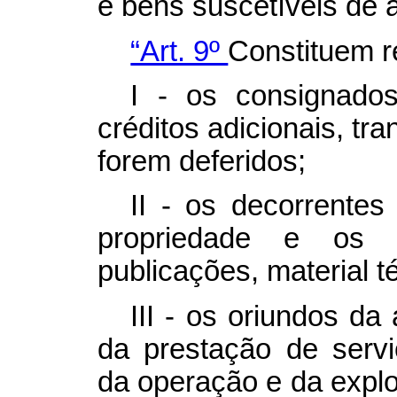
e bens suscetíveis de 
“Art. 9º
Constituem r
I - os consignado
créditos adicionais, tr
forem deferidos;
II - os decorrentes
propriedade e os 
publicações, material t
III - os oriundos da
da prestação de servi
da operação e da explor