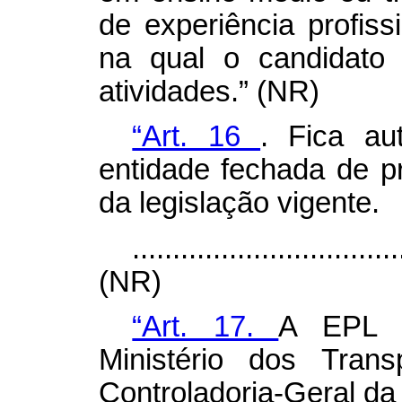
de experiência profis
na qual o candidato
atividades.” (NR)
“Art. 16
. Fica au
entidade fechada de p
da legislação vigente.
.................................
(NR)
“Art. 17.
A EPL s
Ministério dos Tran
Controladoria-Geral da