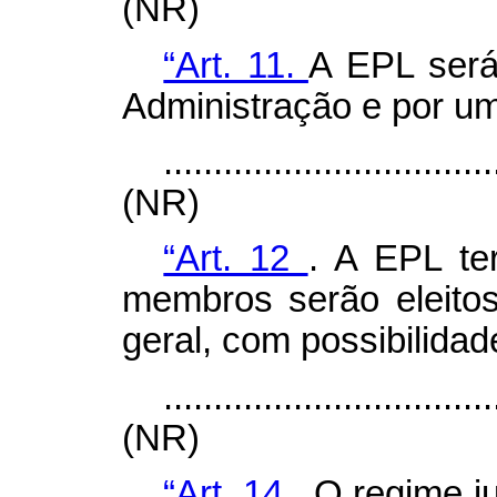
(NR)
“Art. 11.
A EPL será
Administração e por um
.................................
(NR)
“Art. 12
. A EPL te
membros serão eleito
geral, com possibilidad
.................................
(NR)
“Art. 14
. O regime j