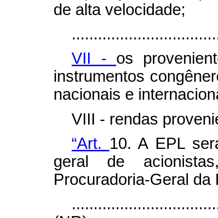
de alta velocidade;
.................................
VII -
os provenien
instrumentos congêner
nacionais e internacion
VIII - rendas proven
“Art.
10. A EPL será
geral de acionist
Procuradoria-Geral da
.................................