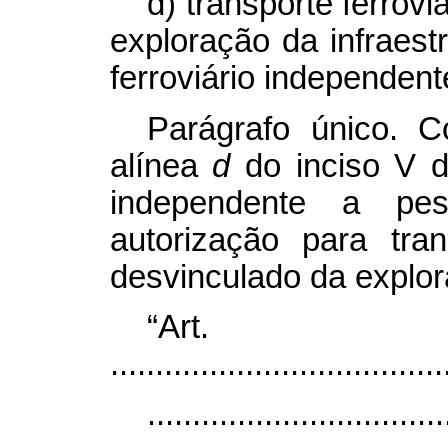
d) transporte ferrov
exploração da infraestr
ferroviário independent
Parágrafo único. C
alínea
d
do inciso V 
independente a pes
autorização para tran
desvinculado da explora
“Ar
.....................................
.................................