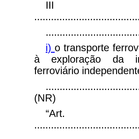
II
.....................................
.................................
i)
o transporte ferro
à exploração da inf
ferroviário independent
.................................
(NR)
“Ar
.....................................