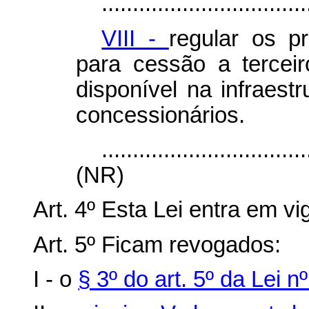
.................................
VIII -
regular os p
para cessão a tercei
disponível na infraestr
concessionários.
.................................
(NR)
Art. 4º Esta Lei entra em v
Art. 5º Ficam revogados:
I - o
§ 3º do art. 5º da Lei 