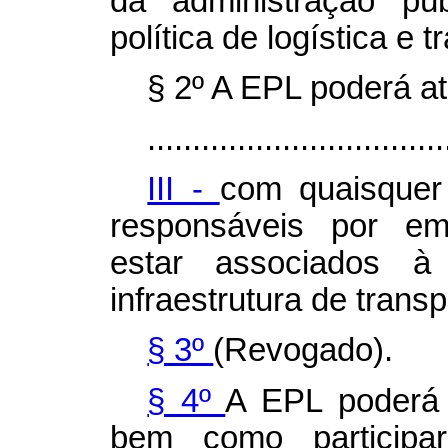
da administração pú
política de logística e t
§ 2º A EPL poderá at
.................................
III -
com quaisquer
responsáveis por e
estar associados à
infraestrutura de trans
§ 3º
(Revogado).
§ 4º
A EPL poderá co
bem como participa