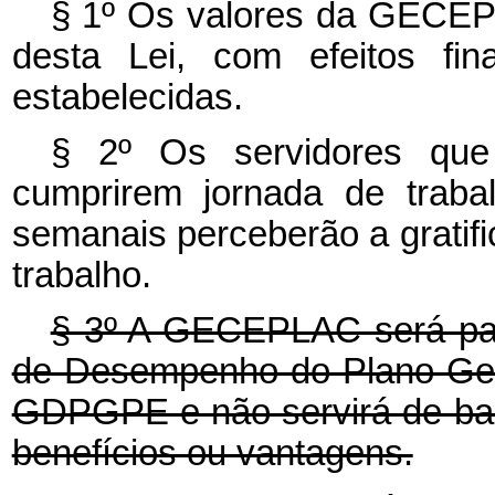
§ 1º Os valores da GECEP
desta Lei, com efeitos fin
estabelecidas.
§ 2º Os servidores qu
cumprirem jornada de trabal
semanais perceberão a gratifi
trabalho.
§ 3º A GECEPLAC será pag
de Desempenho do Plano Ger
GDPGPE e não servirá de bas
benefícios ou vantagens.