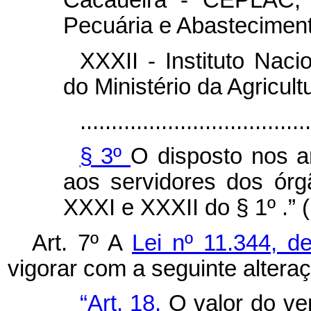
Cacaueira - CEPLAC, d
Pecuária e Abasteciment
XXXII - Instituto Nac
do Ministério da Agricul
.....................................
§ 3º
O disposto nos ar
aos servidores dos órg
XXXI e XXXII do § 1º .” 
Art. 7º A
Lei nº 11.344, 
vigorar com a seguinte altera
“Art. 18.
O valor do ve