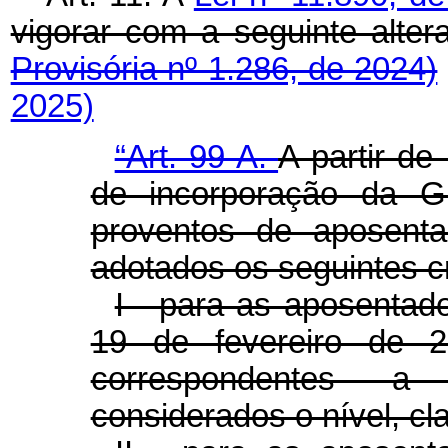
vigorar com a seguinte al
Provisória nº 1.286, de 2024)
2025)
“Art. 99-A.
A partir de
de incorporação d
proventos de aposenta
adotados os seguintes cr
I - para as aposentado
19 de fevereiro de 20
correspondentes a
considerados o nível, cl