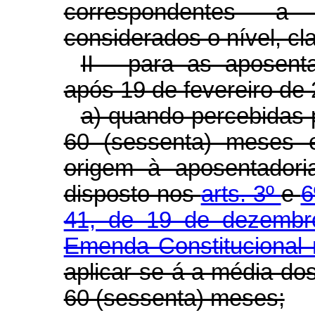
correspondentes a
considerados o nível, cl
II - para as aposenta
após 19 de fevereiro de
a) quando percebidas p
60 (sessenta) meses 
origem à aposentadori
disposto nos
arts. 3º
e
6
41, de 19 de dezemb
Emenda Constitucional 
aplicar-se-á a média do
60 (sessenta) meses;