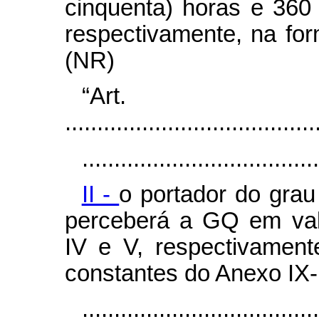
cinquenta) horas e 360 
respectivamente, na fo
(NR)
“Art
.......................................
.....................................
II -
o portador do grau
perceberá a GQ em val
IV e V, respectivamen
constantes do Anexo IX-
....................................