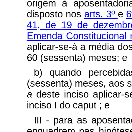
origem à aposentadori
disposto nos
arts. 3º
e
6
41, de 19 de dezemb
Emenda Constitucional 
aplicar-se-á a média do
60 (sessenta) meses; e
b) quando percebida
(sessenta) meses, aos se
a
deste inciso aplicar-
inciso I do
caput
; e
III - para as aposent
enquadrem nas hipóteses