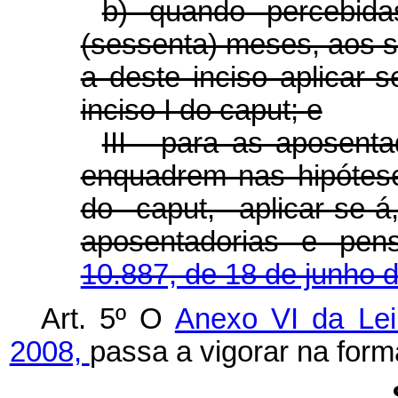
b) quando percebida
(sessenta) meses, aos se
a deste inciso aplicar-
inciso I do caput; e
III - para as aposent
enquadrem nas hipóteses
do caput, aplicar-se-
aposentadorias e pe
10.887, de 18 de junho 
Art. 5º O
Anexo VI da Lei
2008,
passa a vigorar na for