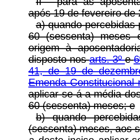
II - para as aposenta
após 19 de fevereiro de
a) quando percebidas p
60 (sessenta) meses 
origem à aposentadori
disposto nos
arts. 3º
e
6
41, de 19 de dezemb
Emenda Constitucional 
aplicar-se-á a média do
60 (sessenta) meses; e
b) quando percebida
(sessenta) meses, aos se