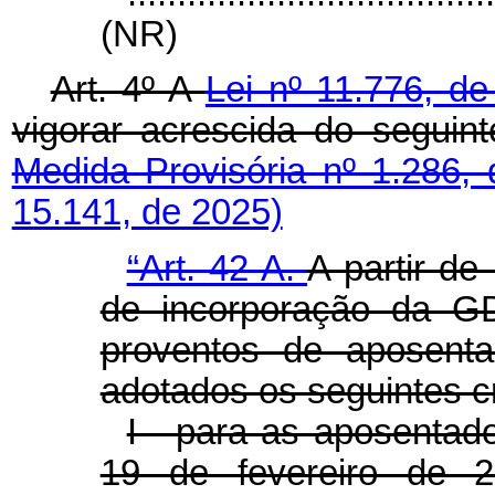
(NR)
Art. 4º A
Lei nº 11.776, d
vigorar acrescida do segu
Medida Provisória nº 1.286,
15.141, de 2025)
“Art. 42-A.
A partir de
de incorporação da 
proventos de aposenta
adotados os seguintes cr
I - para as aposentado
19 de fevereiro de 20