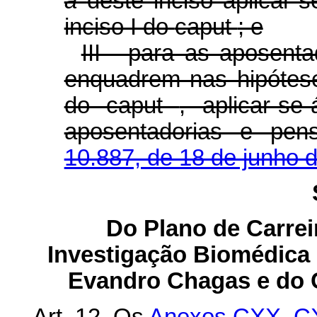
a
deste inciso aplicar-
inciso I do
caput
; e
III - para as aposent
enquadrem nas hipóteses
do
caput
, aplicar-se
aposentadorias e pe
10.887, de 18 de junho 
Do Plano de Carrei
Investigação Biomédica 
Evandro Chagas e do 
Art. 12. Os
Anexos CXX,
C