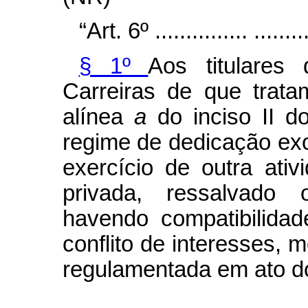
“Art. 6º ............... ..........
§ 1º
Aos titulares
Carreiras de que trat
alínea
a
do inciso II 
regime de dedicação ex
exercício de outra ati
privada, ressalvado 
havendo compatibilida
conflito de interesses, 
regulamentada em ato do
....................................