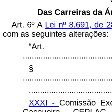
Das Carreiras da Á
Art. 6º A
Lei nº 8.691, de 
com as seguintes alterações:
“Ar
.......................................
§
.......................................
.....................................
XXXI -
Comissão Exe