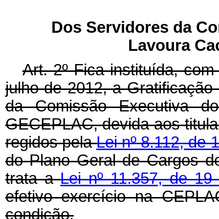
Dos Servidores da Co
Lavoura Ca
Art. 2º Fica instituída, com
julho de 2012, a Gratificaçã
da Comissão Executiva do
GECEPLAC, devida aos titular
regidos pela
Lei nº 8.112, de
do Plano Geral de Cargos d
trata a
Lei nº 11.357, de 19
efetivo exercício na CEPL
condição.