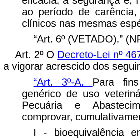
eficácia, à segurança e,
ao período de carência,
clínicos nas mesmas espé
“Art. 6º (VETADO).” (N
Art. 2º O
Decreto-Lei nº 46
a vigorar acrescido dos seguin
“Art. 3º-A.
Para fin
genérico de uso veterinár
Pecuária e Abastecim
comprovar, cumulativame
I - bioequivalência