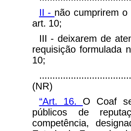
II -
não cumprirem o d
art. 10;
III - deixarem de ate
requisição formulada n
10;
..................................
(NR)
“Art. 16.
O Coaf se
públicos de reputa
competência, design