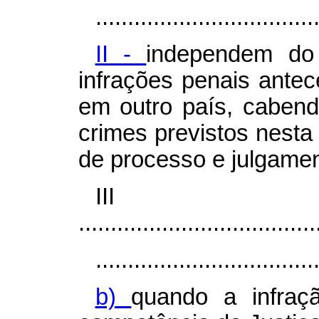
..................................
II -
independem do
infrações penais antec
em outro país, cabend
crimes previstos nesta
de processo e julgamen
II
.....................................
..................................
b)
quando a infraç