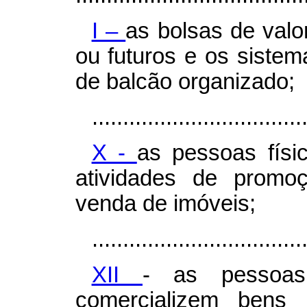
I –
as bolsas de valo
ou futuros e os siste
de balcão organizado;
..................................
X -
as pessoas físi
atividades de promo
venda de imóveis;
..................................
XII
- as pessoas 
comercializem bens 