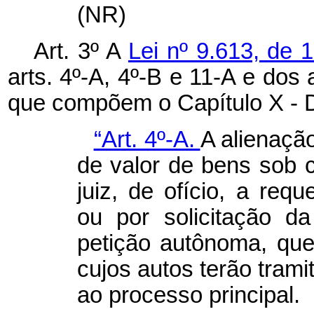
(NR)
Art. 3º A
Lei nº 9.613, de 
arts. 4º-A, 4º-B e 11-A e dos 
que compõem o Capítulo X - D
“Art. 4º-A.
A alienaçã
de valor de bens sob c
juiz, de ofício, a requ
ou por solicitação da
petição autônoma, qu
cujos autos terão tram
ao processo principal.