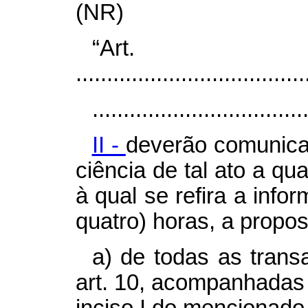
(NR)
“Ar
.....................................
..................................
II -
deverão comunica
ciência de tal ato a qu
à qual se refira a info
quatro) horas, a propos
a) de todas as transa
art. 10, acompanhadas d