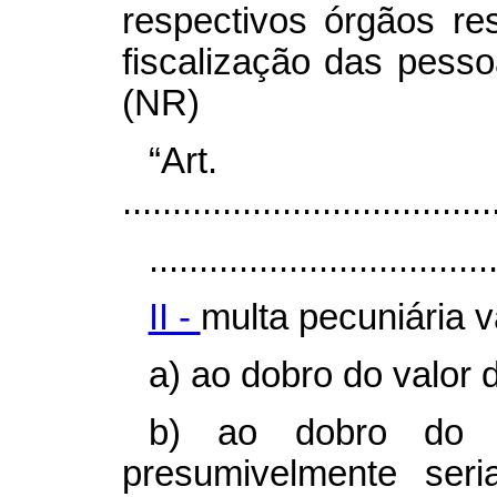
respectivos órgãos re
fiscalização das pessoa
(NR)
“Ar
.....................................
..................................
II -
multa pecuniária v
a) ao dobro do valor 
b) ao dobro do l
presumivelmente seri