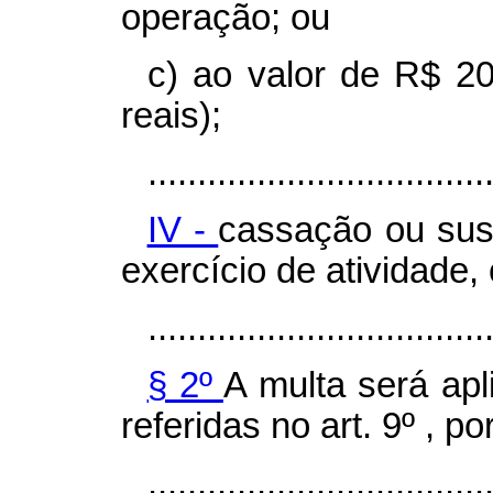
operação; ou
c) ao valor de R$ 20
reais);
..................................
IV -
cassação ou sus
exercício de atividade
..................................
§ 2º
A multa será ap
referidas no art. 9º , po
..................................