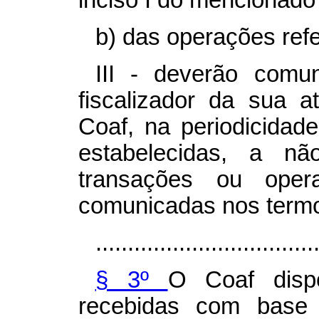
inciso I do mencionado 
b) das operações refer
III - deverão comu
fiscalizador da sua a
Coaf, na periodicidad
estabelecidas, a nã
transações ou oper
comunicadas nos termos
..................................
§ 3º
O Coaf dispo
recebidas com base