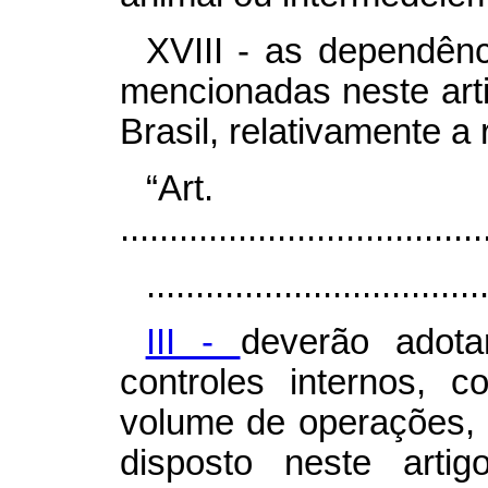
XVIII - as dependênc
mencionadas neste arti
Brasil, relativamente a
“Ar
.....................................
..................................
III -
deverão adota
controles internos, 
volume de operações, 
disposto neste arti