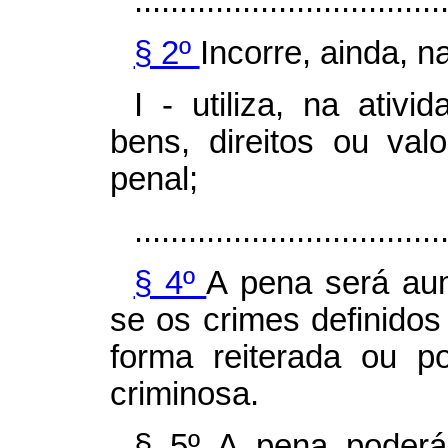
..................................
§ 2º
Incorre, ainda,
I - utiliza, na ativ
bens, direitos ou val
penal;
..................................
§ 4º
A pena será au
se os crimes definidos
forma reiterada ou p
criminosa.
§ 5º A pena poderá