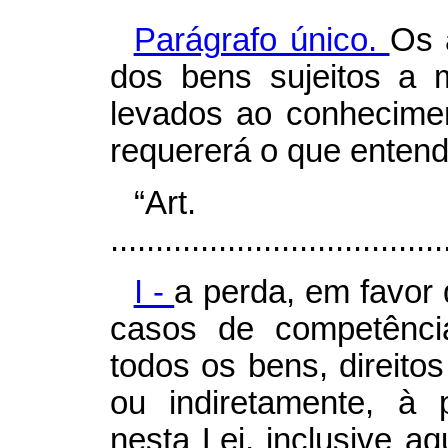
Parágrafo único.
Os 
dos bens sujeitos a 
levados ao conhecimen
requererá o que entend
“Ar
.....................................
I -
a perda, em favor
casos de competênci
todos os bens, direitos
ou indiretamente, à 
nesta Lei, inclusive aq