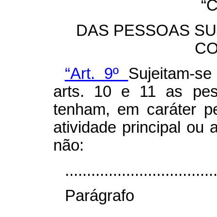
“
DAS PESSOAS SU
CO
“Art. 9º
Sujeitam-se
arts. 10 e 11 as pes
tenham, em caráter p
atividade principal ou
não:
..................................
Parágr
.....................................