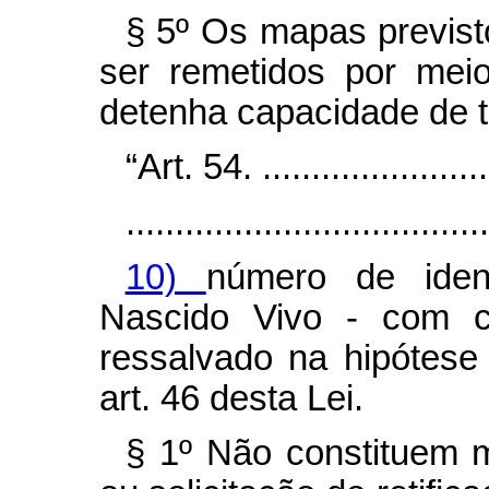
§ 5º Os mapas previs
ser remetidos por meio
detenha capacidade de 
“Art. 54. .........................
.....................................
10)
número de iden
Nascido Vivo - com con
ressalvado na hipótese 
art. 46 desta Lei.
§ 1º Não constituem m