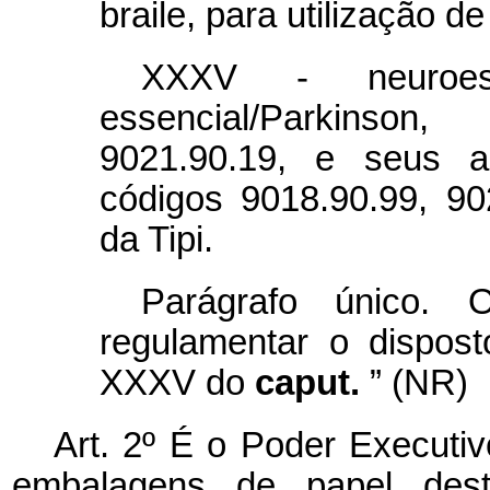
braile, para utilização d
XXXV - neuroest
essencial/Parkinson
9021.90.19, e seus ac
códigos 9018.90.99, 90
da Tipi.
Parágrafo único. 
regulamentar o dispost
XXXV do
caput.
” (NR)
Art. 2º É o Poder Executiv
embalagens de papel dest