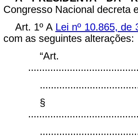
Congresso Nacional decreta e
Art. 1º A
Lei nº 10.865, de 
com as seguintes alterações:
“Ar
.......................................
...................................
§ 
.......................................
...................................