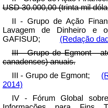
USD 30.000,00 (trinta mil dól
II - Grupo de Ação Finan
Lavagem de Dinheiro e o 
GAFISUD;
(Redação dada
III - Grupo de Egmont - at
canadenses) anuais.
III - Grupo de Egmont;
(
2014)
IV - Fórum Global sobre
Informações para Fins T