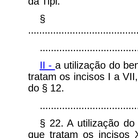
da Tipi.
§ 
.......................................
...................................
II -
a utilização do be
tratam os incisos I a VI
do § 12.
...................................
§ 22. A utilização do
que tratam os incisos