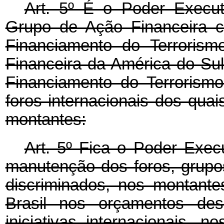
Art. 5º É o Poder Executi
Grupo de Ação Financeira c
Financiamento do Terroris
Financeira da América do Su
Financiamento do Terrorism
foros internacionais dos qua
montantes:
Art. 5º Fica o Poder Execu
manutenção dos foros, grupos 
discriminados, nos montant
Brasil nos orçamentos des
iniciativas internacionais, n