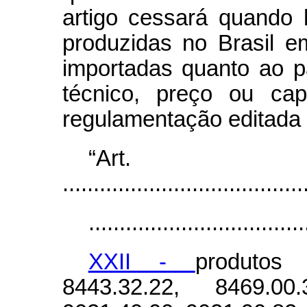
artigo cessará quando 
produzidas no Brasil e
importadas quanto ao p
técnico, preço ou cap
regulamentação editada 
“Ar
.......................................
...................................
XXII -
produtos 
8443.32.22, 8469.0