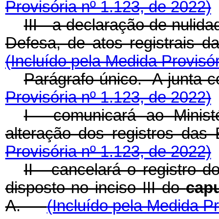
Provisória nº 1.123, de 2022)
III - a declaração de nulid
Defesa, de atos registrais
(Incluído pela Medida Provisór
Parágrafo único. A junt
Provisória nº 1.123, de 2022)
I - comunicará ao Minis
alteração dos registros
Provisória nº 1.123, de 2022)
II - cancelará o registro 
disposto no inciso III do
cap
A.
(Incluído pela Medida Pr