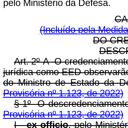
pelo Ministério da Defesa.
CA
(Incluído pela Medida
DO CR
DESC
Art. 2º-A O credenciament
jurídica como EED observarã
do Ministro de Estado 
Provisória nº 1.123, de 2022)
§ 1º O descredenciame
Provisória nº 1.123, de 2022)
I -
ex officio
, pelo Ministé