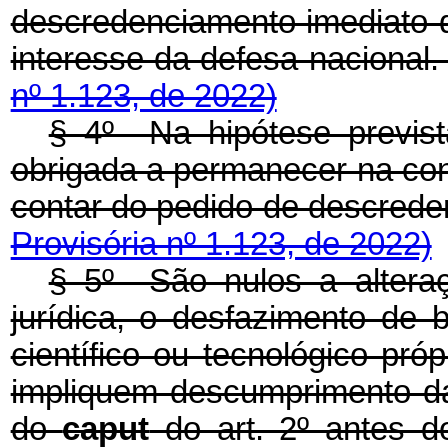
descredenciamento imediato 
interesse da defesa nacio
nº 1.123, de 2022)
§ 4º Na hipótese previs
obrigada a permanecer na con
contar do pedido de descr
Provisória nº 1.123, de 2022)
§ 5º São nulos a alteraç
jurídica, o desfazimento de
científico ou tecnológico pr
impliquem descumprimento da
do
caput
do art. 2º antes 