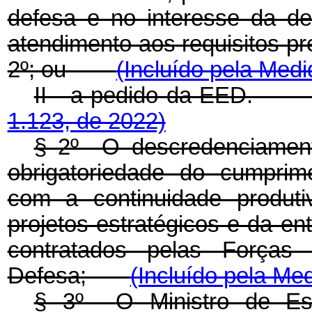
defesa e no interesse da de
atendimento aos requisitos pr
2º; ou
(Incluído pela Medi
II - a pedido da EED
1.123, de 2022)
§ 2º O descredenciamen
obrigatoriedade do cumprim
com a continuidade produt
projetos estratégicos e da 
contratados pelas Forças
Defesa;
(Incluído pela Med
§ 3º
O Ministro de E