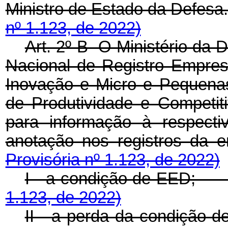
Ministro de Estado da Def
nº 1.123, de 2022)
Art. 2º-B O Ministério da
Nacional de Registro Empresa
Inovação e Micro e Pequena
de Produtividade e Competit
para informação à respecti
anotação nos registros 
Provisória nº 1.123, de 2022)
I - a condição de EED
1.123, de 2022)
II - a perda da condiç