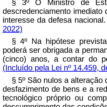
§ 3º O Ministro de Es
descredenciamento
imediato
interesse da defesa nacio
2022)
§ 4º Na hipótese previst
poderá ser obrigada
a perman
(cinco) anos, a contar do 
(Incluído pela Lei nº 14.459, 
§
5º
São
nulos
a
alteração
desfazimento de bens e a red
tecnológico próprio
ou comp
descumprimento das condiçõe