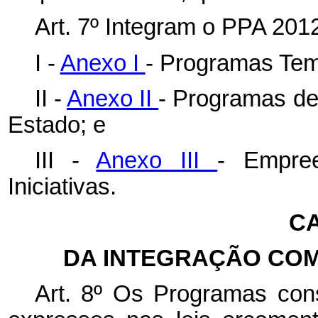
Art. 7º Integram o PPA 201
I -
Anexo I
- Programas Tem
II -
Anexo II
- Programas de
Estado; e
III -
Anexo III
- Empree
Iniciativas.
CA
DA INTEGRAÇÃO COM
Art. 8º Os Programas con