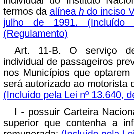
individual do Instituto Nac
termos da
alínea
h
do inciso V
julho de 1991.
(Incluíd
(Regulamento)
Art. 11-B. O serviço d
individual de passageiros previ
nos Municípios que optarem
será autorizado ao motorista 
(Incluído pela Lei nº 13.640, 
I - possuir Carteira Nacio
superior que contenha a in
remunerada;
(Incluído pela Le