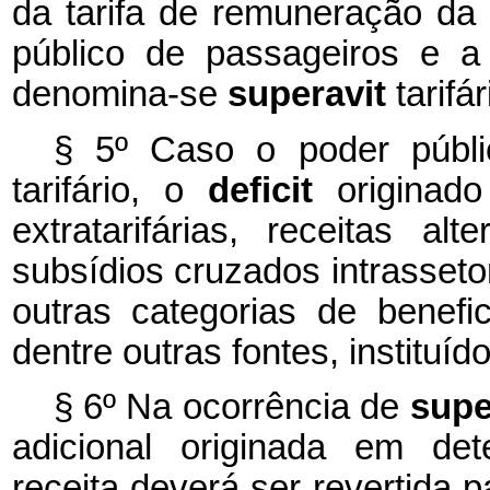
da tarifa de remuneração da 
público de passageiros e a 
denomina-se
superavit
tarifár
§ 5º Caso o poder públi
tarifário, o
deficit
originad
extratarifárias, receitas alt
subsídios cruzados intrassetor
outras categorias de benefic
dentre outras fontes, instituí
§ 6º Na ocorrência de
supe
adicional originada em det
receita deverá ser revertida 