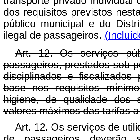
transporte privado individua
dos requisitos previstos nes
público municipal e do Distri
ilegal de passageiros.
(Incluí
Art. 12. Os serviços púb
passageiros, prestados sob p
disciplinados e fiscalizados
base nos requisitos mínimo
higiene, de qualidade dos 
valores máximos das tarifas 
Art. 12. Os serviços de util
de passageiros deverão se