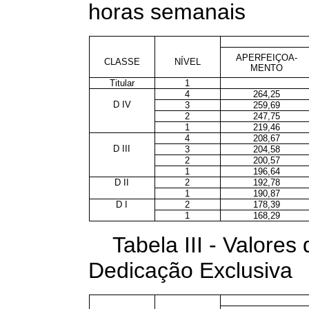
horas semanais
APERFEIÇOA-
CLASSE
NÍVEL
MENTO
Titular
1
4
264,25
D IV
3
259,69
2
247,75
1
219,46
4
208,67
D III
3
204,58
2
200,57
1
196,64
D II
2
192,78
1
190,87
D I
2
178,39
1
168,29
Tabela III - Valore
Dedicação Exclusiva