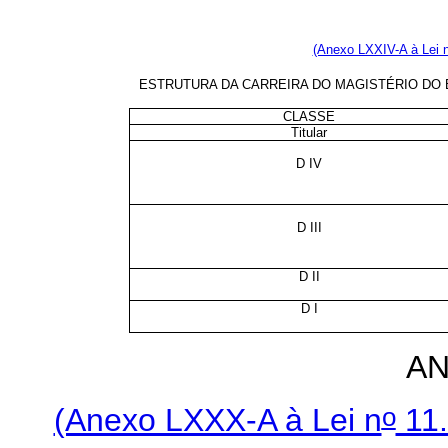
(Anexo LXXIV-A à Lei 
ESTRUTURA DA CARREIRA DO MAGISTÉRIO DO E
CLASSE
Titular
D IV
D III
D II
D I
AN
o
(Anexo LXXX-A à Lei n
11.