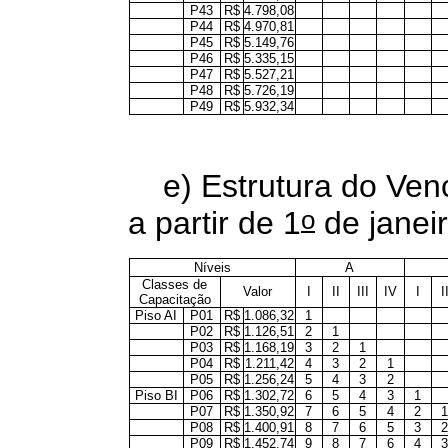
P43
R$
4.798,08
P44
R$
4.970,81
P45
R$
5.149,76
P46
R$
5.335,15
P47
R$
5.527,21
P48
R$
5.726,19
P49
R$
5.932,34
e) Estrutura do Ve
o
a partir de 1
de janei
Níveis
A
Classes de
Valor
I
II
III
IV
I
I
Capacitação
Piso AI
P01
R$
1.086,32
1
P02
R$
1.126,51
2
1
P03
R$
1.168,19
3
2
1
P04
R$
1.211,42
4
3
2
1
P05
R$
1.256,24
5
4
3
2
Piso BI
P06
R$
1.302,72
6
5
4
3
1
P07
R$
1.350,92
7
6
5
4
2
1
P08
R$
1.400,91
8
7
6
5
3
2
P09
R$
1.452,74
9
8
7
6
4
3