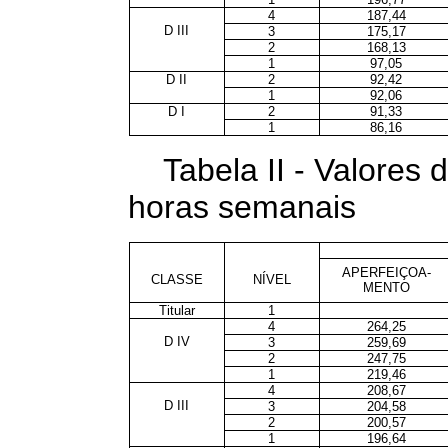
4
187,44
D III
3
175,17
2
168,13
1
97,05
D II
2
92,42
1
92,06
D I
2
91,33
1
86,16
Tabela II - Valores
horas semanais
APERFEIÇOA-
CLASSE
NÍVEL
MENTO
Titular
1
4
264,25
D IV
3
259,69
2
247,75
1
219,46
4
208,67
D III
3
204,58
2
200,57
1
196,64