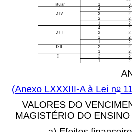
Titular
1
3
4
2
D IV
3
2
2
2
1
2
4
2
D III
3
2
2
2
1
2
D II
2
2
1
2
D I
2
2
1
2
AN
o
(Anexo LXXXIII-A à Lei n
11
VALORES DO VENCIMEN
MAGISTÉRIO DO ENSINO
a) Efeitos financeiro