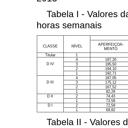
Tabela I - Valores 
horas semanais
APERFEIÇOA-
CLASSE
NÍVEL
MENTO
Titular
1
4
197,20
D IV
3
195,50
2
194,10
1
192,71
4
187,05
D III
3
175,12
2
167,52
1
82,29
D II
2
74,43
1
73,58
D I
2
72,59
1
69,82
Tabela II - Valores