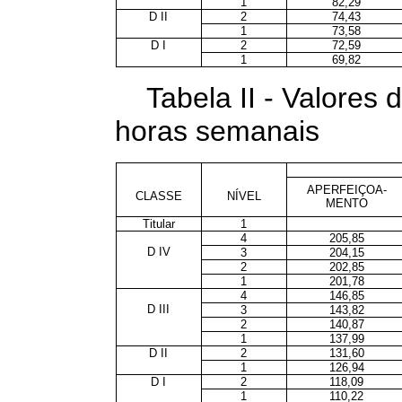
1
82,29
D II
2
74,43
1
73,58
D I
2
72,59
1
69,82
Tabela II - Valores
horas semanais
APERFEIÇOA-
CLASSE
NÍVEL
MENTO
Titular
1
4
205,85
D IV
3
204,15
2
202,85
1
201,78
4
146,85
D III
3
143,82
2
140,87
1
137,99
D II
2
131,60
1
126,94
D I
2
118,09
1
110,22