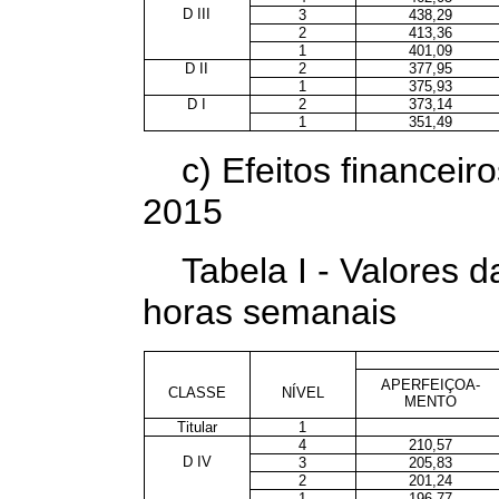
D III
3
438,29
2
413,36
1
401,09
D II
2
377,95
1
375,93
D I
2
373,14
1
351,49
c) Efeitos financeiro
2015
Tabela I - Valores 
horas semanais
APERFEIÇOA-
CLASSE
NÍVEL
MENTO
Titular
1
4
210,57
D IV
3
205,83
2
201,24
1
196,77