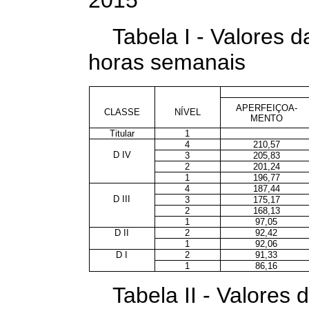
Tabela I - Valores 
horas semanais
APERFEIÇOA-
CLASSE
NÍVEL
MENTO
Titular
1
4
210,57
D IV
3
205,83
2
201,24
1
196,77
4
187,44
D III
3
175,17
2
168,13
1
97,05
D II
2
92,42
1
92,06
D I
2
91,33
1
86,16
Tabela II - Valores