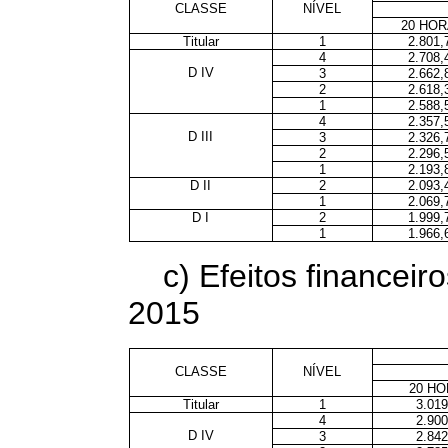
CLASSE
NÍVEL
20 HO
Titular
1
2.801,
4
2.708,
D IV
3
2.662,
2
2.618,
1
2.588,
4
2.357,
D III
3
2.326,
2
2.296,
1
2.193,
D II
2
2.093,
1
2.069,
D I
2
1.999,
1
1.966,
c) Efeitos financeiro
2015
CLASSE
NÍVEL
20 H
Titular
1
3.019
4
2.900
D IV
3
2.842