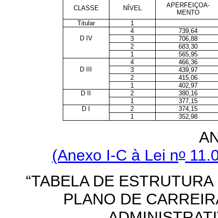
APERFEIÇOA-
CLASSE
NÍVEL
MENTO
Titular
1
4
739,64
D IV
3
706,88
2
683,30
1
565,95
4
466,36
D III
3
439,97
2
415,06
1
402,97
D II
2
380,16
1
377,15
D I
2
374,15
1
352,98
A
o
(Anexo I-C à Lei n
11.0
“TABELA DE ESTRUTURA
PLANO DE CARREIR
ADMINISTRAT