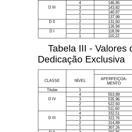
4
146,85
D III
3
143,82
2
140,87
1
137,99
D II
2
131,60
1
126,94
D I
2
118,09
1
110,22
Tabela III - Valore
Dedicação Exclusiva
APERFEIÇOA-
CLASSE
NÍVEL
MENTO
Titular
1
4
553,89
D IV
3
535,96
2
522,60
1
511,60
4
332,51
D III
3
322,76
2
314,89
1
307,26