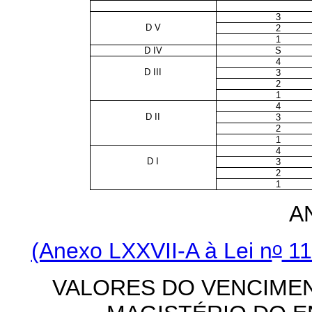
3
D V
2
1
D IV
S
4
D III
3
2
1
4
D II
3
2
1
4
D I
3
2
1
A
o
(Anexo LXXVII-A à Lei n
11
VALORES DO VENCIMEN