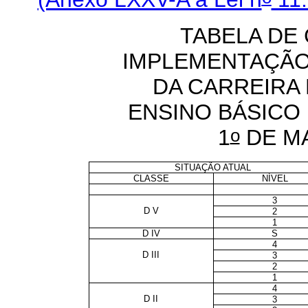
TABELA DE
IMPLEMENTAÇÃO
DA CARREIRA
ENSINO BÁSICO 
o
1
DE MA
SITUAÇÃO ATUAL
CLASSE
NÍVEL
3
D V
2
1
D IV
S
4
D III
3
2
1
4
D II
3