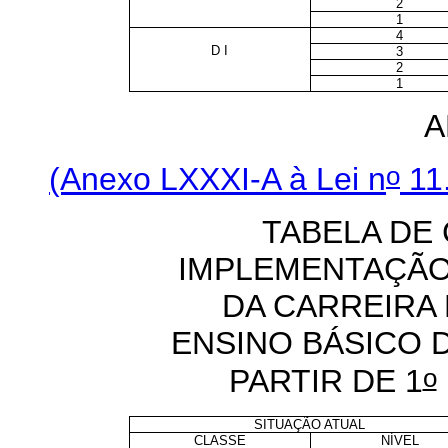
2
1
4
D I
3
2
1
A
o
(Anexo LXXXI-A à Lei n
11.
TABELA DE
IMPLEMENTAÇÃO
DA CARREIRA
ENSINO BÁSICO 
o
PARTIR DE 1
SITUAÇÃO ATUAL
CLASSE
NÍVEL