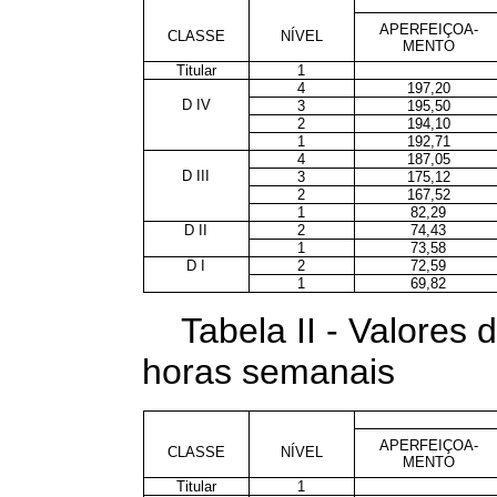
APERFEIÇOA-
CLASSE
NÍVEL
MENTO
Titular
1
4
197,20
D IV
3
195,50
2
194,10
1
192,71
4
187,05
D III
3
175,12
2
167,52
1
82,29
D II
2
74,43
1
73,58
D I
2
72,59
1
69,82
Tabela II - Valores
horas semanais
APERFEIÇOA-
CLASSE
NÍVEL
MENTO
Titular
1