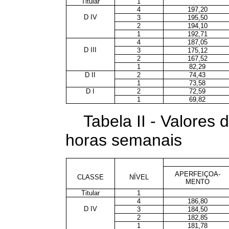
Titular
1
4
197,20
D IV
3
195,50
2
194,10
1
192,71
4
187,05
D III
3
175,12
2
167,52
1
82,29
D II
2
74,43
1
73,58
D I
2
72,59
1
69,82
Tabela II - Valores
horas semanais
APERFEIÇOA-
CLASSE
NÍVEL
MENTO
Titular
1
4
186,80
D IV
3
184,50
2
182,85
1
181,78