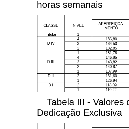
horas semanais
APERFEIÇOA-
CLASSE
NÍVEL
MENTO
Titular
1
4
186,80
D IV
3
184,50
2
182,85
1
181,78
4
146,85
D III
3
143,82
2
140,87
1
137,99
D II
2
131,60
1
126,94
D I
2
118,09
1
110,22
Tabela III - Valore
Dedicação Exclusiva