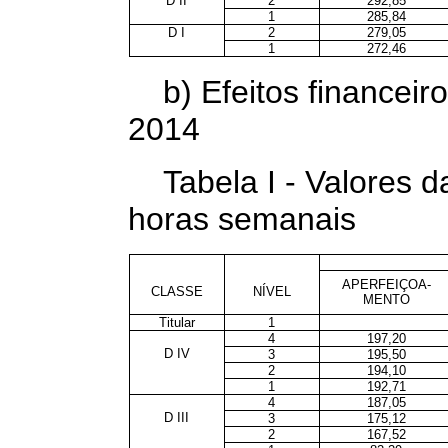
D II
2
292,85
1
285,84
D I
2
279,05
1
272,46
b) Efeitos financeiro
2014
Tabela I - Valores 
horas semanais
APERFEIÇOA-
CLASSE
NÍVEL
MENTO
Titular
1
4
197,20
D IV
3
195,50
2
194,10
1
192,71
4
187,05
D III
3
175,12
2
167,52