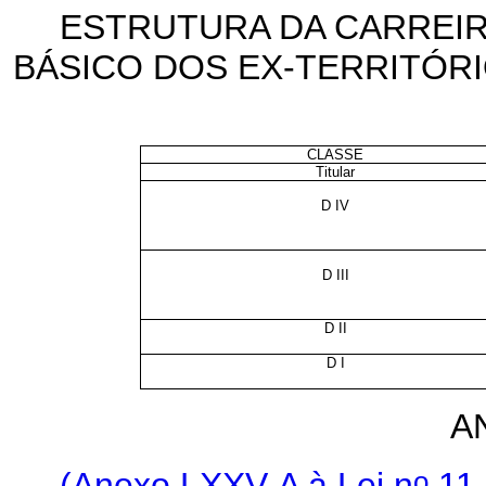
ESTRUTURA DA CARREIR
BÁSICO DOS EX-TERRITÓRIO
CLASSE
Titular
D IV
D III
D II
D I
A
o
(Anexo LXXV-A à Lei n
11.