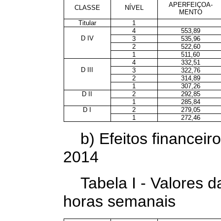
APERFEIÇOA-
CLASSE
NÍVEL
MENTO
Titular
1
4
553,89
D IV
3
535,96
2
522,60
1
511,60
4
332,51
D III
3
322,76
2
314,89
1
307,26
D II
2
292,85
1
285,84
D I
2
279,05
1
272,46
b) Efeitos financeiro
2014
Tabela I - Valores 
horas semanais