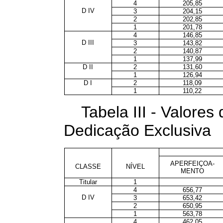
4
205,85
D IV
3
204,15
2
202,85
1
201,78
4
146,85
D III
3
143,82
2
140,87
1
137,99
D II
2
131,60
1
126,94
D I
2
118,09
1
110,22
Tabela III - Valore
Dedicação Exclusiva
APERFEIÇOA-
CLASSE
NÍVEL
MENTO
Titular
1
4
656,77
D IV
3
653,42
2
650,95
1
563,78
4
462,05