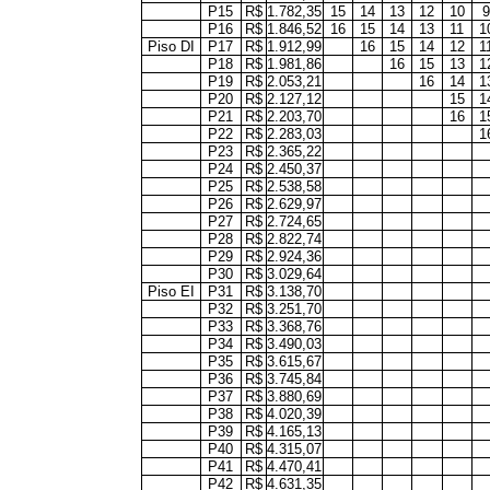
P15
R$
1.782,35
15
14
13
12
10
9
P16
R$
1.846,52
16
15
14
13
11
1
Piso DI
P17
R$
1.912,99
16
15
14
12
1
P18
R$
1.981,86
16
15
13
1
P19
R$
2.053,21
16
14
1
P20
R$
2.127,12
15
1
P21
R$
2.203,70
16
1
P22
R$
2.283,03
1
P23
R$
2.365,22
P24
R$
2.450,37
P25
R$
2.538,58
P26
R$
2.629,97
P27
R$
2.724,65
P28
R$
2.822,74
P29
R$
2.924,36
P30
R$
3.029,64
Piso EI
P31
R$
3.138,70
P32
R$
3.251,70
P33
R$
3.368,76
P34
R$
3.490,03
P35
R$
3.615,67
P36
R$
3.745,84
P37
R$
3.880,69
P38
R$
4.020,39
P39
R$
4.165,13
P40
R$
4.315,07
P41
R$
4.470,41
P42
R$
4.631,35