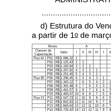
...............................
d) Estrutura do Ve
o
a partir de 1
de março
Níveis
A
Classes de
Valor
I
II
III
IV
I
I
Capacitação
Piso AI
P01
R$
1.086,32
1
P02
R$
1.125,43
2
1
P03
R$
1.165,94
3
2
1
P04
R$
1.207,92
4
3
2
1
P05
R$
1.251,40
5
4
3
2
Piso BI
P06
R$
1.296,45
6
5
4
3
1
P07
R$
1.343,12
7
6
5
4
2
1
P08
R$
1.391,48
8
7
6
5
3
2
P09
R$
1.441,57
9
8
7
6
4
3
P10
R$
1.493,47
10
9
8
7
5
4
Piso CI
P11
R$
1.547,23
11
10
9
8
6
5
P12
R$
1.602,93
12
11
10
9
7
6
P13
R$
1.660,64
13
12
11
10
8
7
P14
R$
1.720,42
14
13
12
11
9
8