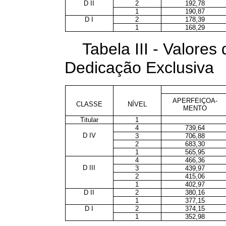
D II
2
192,78
1
190,87
D I
2
178,39
1
168,29
Tabela III - Valore
Dedicação Exclusiva
APERFEIÇOA-
CLASSE
NÍVEL
MENTO
Titular
1
4
739,64
D IV
3
706,88
2
683,30
1
565,95
4
466,36
D III
3
439,97
2
415,06
1
402,97
D II
2
380,16
1
377,15
D I
2
374,15
1
352,98