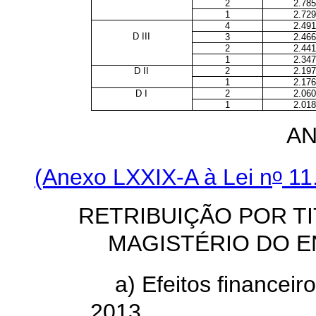
2
2.785
1
2.729
4
2.491
D III
3
2.466
2
2.441
1
2.347
D II
2
2.197
1
2.176
D I
2
2.060
1
2.018
AN
o
(Anexo LXXIX-A à Lei n
11.
RETRIBUIÇÃO POR T
MAGISTÉRIO DO E
a) Efeitos financeiro
2013