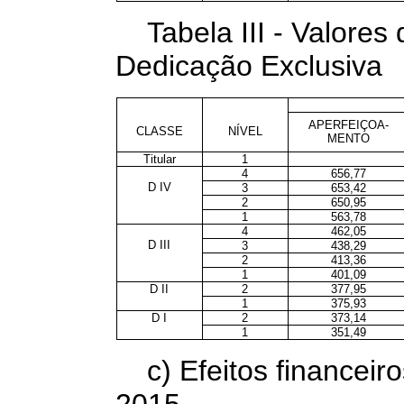
Tabela III - Valore
Dedicação Exclusiva
APERFEIÇOA-
CLASSE
NÍVEL
MENTO
Titular
1
4
656,77
D IV
3
653,42
2
650,95
1
563,78
4
462,05
D III
3
438,29
2
413,36
1
401,09
D II
2
377,95
1
375,93
D I
2
373,14
1
351,49
c) Efeitos financeiro
2015