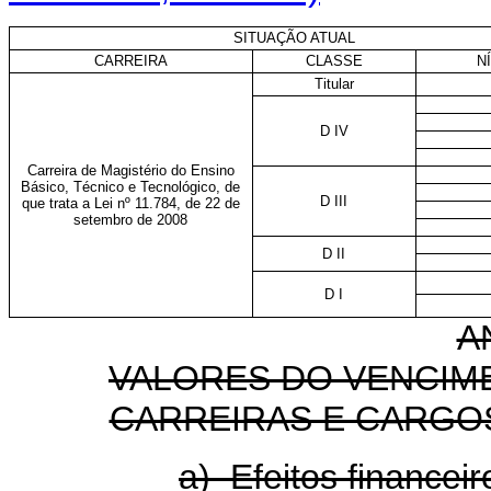
SITUAÇÃO ATUAL
CARREIRA
CLASSE
N
Titular
D IV
Carreira de Magistério do Ensino
Básico, Técnico e Tecnológico, de
D III
que trata a Lei nº 11.784, de 22 de
setembro de 2008
D II
D I
A
VALORES DO VENCIM
CARREIRAS E CARGO
a) Efeitos financeir