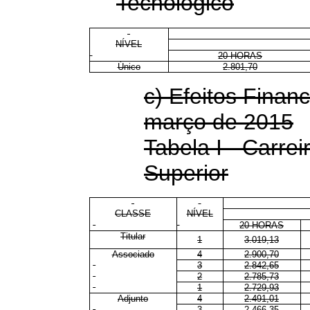
Tecnológico
NÍVEL
20 HORAS
Único
2.801,70
c) Efeitos Financ
março de 2015
Tabela I - Carrei
Superior
CLASSE
NÍVEL
20 HORAS
Titular
1
3.019,13
Associado
4
2.900,70
3
2.842,65
2
2.785,73
1
2.729,93
Adjunto
4
2.491,01
3
2.466,35