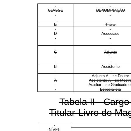
CLASSE
DENOMINAÇÃO
E
Titular
D
Associado
C
Adjunto
B
Assistente
Adjunto-A – se Doutor
A
Assistente-A – se Mestr
Auxiliar – se Graduado o
Especialista
Tabela II - Cargo
Titular-Livre do Mag
NÍVEL