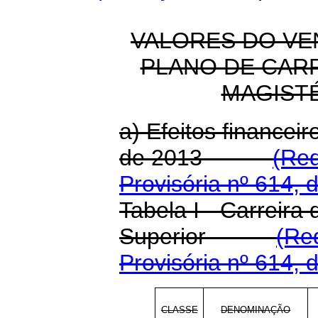
VALORES DO VE
PLANO DE CAR
MAGIST
a) Efeitos financeir
de 2013
(Re
Provisória nº 614, 
Tabela I - Carreira 
Superior
(Re
Provisória nº 614, 
CLASSE
DENOMINAÇÃO