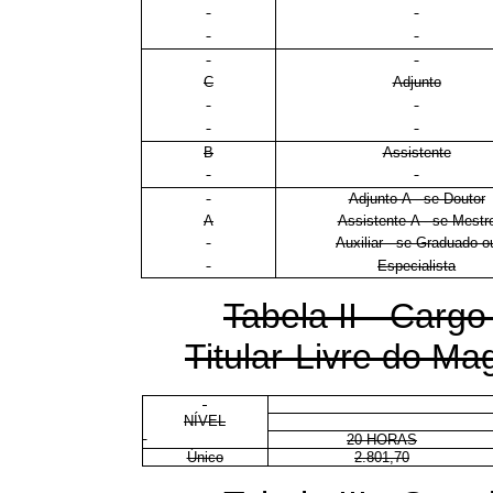
C
Adjunto
B
Assistente
Adjunto-A - se Doutor
A
Assistente-A - se Mestr
Auxiliar - se Graduado o
Especialista
Tabela II - Cargo
Titular-Livre do Mag
NÍVEL
20 HORAS
Único
2.801,70