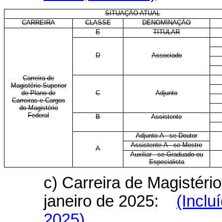
SITUAÇÃO ATUAL
CARREIRA
CLASSE
DENOMINAÇÃO
E
TITULAR
D
Associado
Carreira de
Magistério Superior
do Plano de
C
Adjunto
Carreiras e Cargos
do Magistério
Federal
B
Assistente
Adjunto-A - se Doutor
Assistente-A - se Mestre
A
Auxiliar - se Graduado ou
Especialista
c) Carreira de Magistério
janeiro de 2025:
(Inclu
2025)