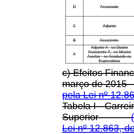
D
Associado
C
Adjunto
B
Assistente
Adjunto-A - se Doutor
Assistente-A - se Mestre
A
Auxiliar - se Graduado ou
Especialista
c) Efeitos Financ
março de 2015
pela Lei nº 12.8
Tabela I - Carrei
Superior
Lei nº 12.863, d