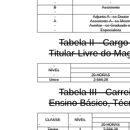
B
Assistente
Adjunto-A - se Doutor
A
Assistente-A - se Mestr
Auxiliar - se Graduado 
Especialista
Tabela II - Cargo
Titular-Livre do Mag
NÍVEL
20 HORAS
Único
2.584,28
Tabela III - Carr
Ensino Básico, Téc
CLASSE
NÍVEL
20 HORAS
Titular
1
2.584,28