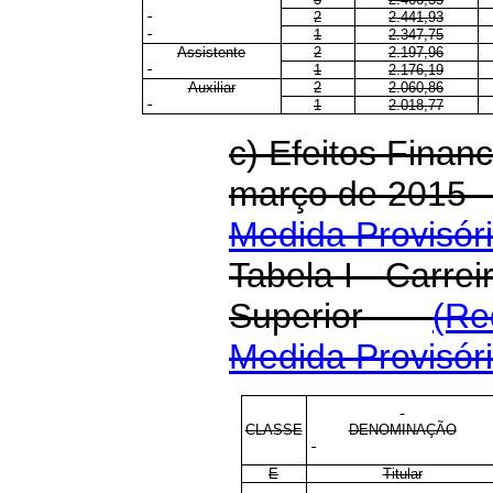
2
2.441,93
1
2.347,75
Assistente
2
2.197,96
1
2.176,19
Auxiliar
2
2.060,86
1
2.018,77
c) Efeitos Financ
março de 2015
Medida Provisóri
Tabela I - Carrei
Superior
(Re
Medida Provisóri
CLASSE
DENOMINAÇÃO
E
Titular