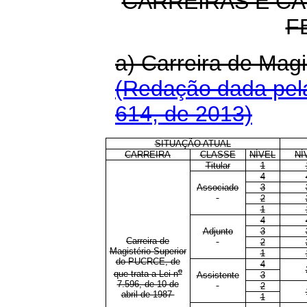
CARREIRAS E C
F
a) Carreira de Ma
(Redação dada pela
614, de 2013)
SITUAÇÃO ATUAL
CARREIRA
CLASSE
NÍVEL
NÍ
Titular
1
4
Associado
3
2
1
4
Adjunto
3
Carreira de
2
Magistério Superior
1
do PUCRCE, de
4
o
que trata a Lei n
Assistente
3
7.596, de 10 de
2
abril de 1987
1