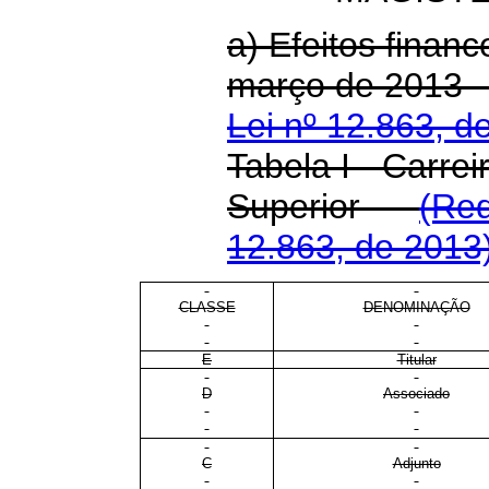
a) Efeitos financ
março de 20
Lei nº 12.863, d
Tabela I - Carrei
Superior
(Red
12.863, de 2013
CLASSE
DENOMINAÇÃO
E
Titular
D
Associado
C
Adjunto