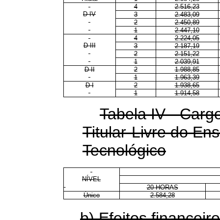
4
2.516,23
D IV
3
2.483,09
2
2.450,89
1
2.447,10
4
2.224,05
D III
3
2.187,19
2
2.151,22
1
2.039,91
D II
2
1.988,85
1
1.963,39
D I
2
1.938,65
1
1.914,58
Tabela IV - Carg
Titular-Livre do En
Tecnológico
NÍVEL
20 HORAS
Único
2.584,28
b) Efeitos financeiro