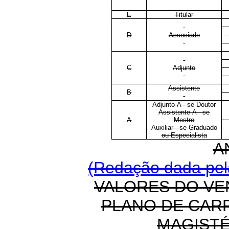
E
Titular
D
Associado
C
Adjunto
Assistente
B
Adjunto-A - se Doutor
Assistente-A - se
A
Mestre
Auxiliar - se Graduado
ou Especialista
A
(Redação dada pela
VALORES DO VE
PLANO DE CAR
MAGIST