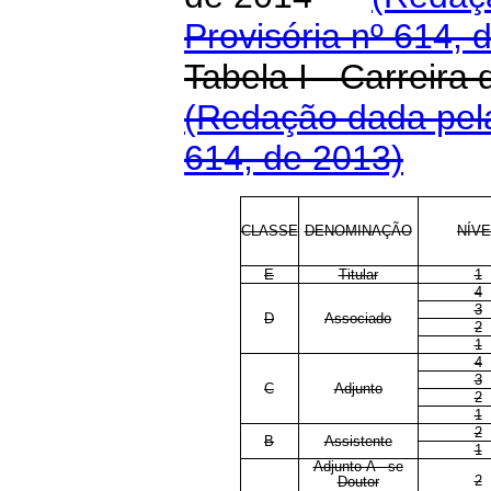
Provisória nº 614, 
Tabela I - Carreira
(Redação dada pela
614, de 2013)
CLASSE
DENOMINAÇÃO
NÍVE
E
Titular
1
4
3
D
Associado
2
1
4
3
C
Adjunto
2
1
2
B
Assistente
1
Adjunto-A - se
2
Doutor