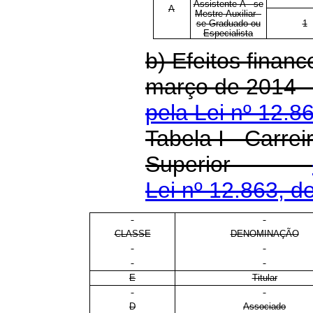
Assistente-A - se
A
Mestre Auxiliar -
se Graduado ou
1
Especialista
b) Efeitos financ
março de 20
pela Lei nº 12.8
Tabela I - Carrei
Superior
Lei nº 12.863, d
CLASSE
DENOMINAÇÃO
E
Titular
D
Associado