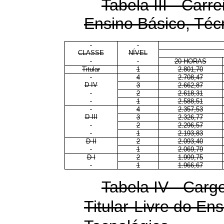
Tabela III - Carr
Ensino Básico, Téc
CLASSE
NÍVEL
20 HORAS
Titular
1
2.801,70
4
2.708,47
D IV
3
2.662,87
2
2.618,31
1
2.588,51
4
2.357,53
D III
3
2.326,77
2
2.296,57
1
2.193,83
D II
2
2.093,40
1
2.069,79
D I
2
1.999,75
1
1.966,67
Tabela IV - Carg
Titular-Livre do En