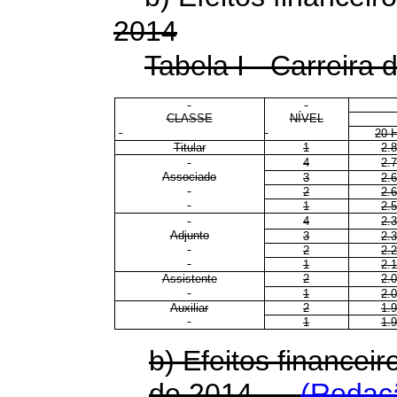
2014
Tabela I - Carreira 
CLASSE
NÍVEL
20 
Titular
1
2.
4
2.
Associado
3
2.
2
2.
1
2.
4
2.
Adjunto
3
2.
2
2.
1
2.
Assistente
2
2.
1
2.
Auxiliar
2
1.
1
1.
b) Efeitos financeir
de 2014
(Redaç