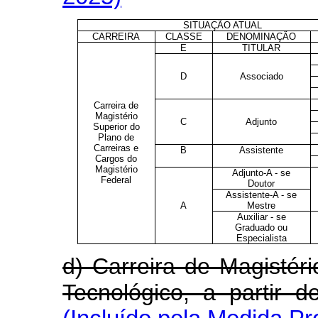
SITUAÇÃO ATUAL
CARREIRA
CLASSE
DENOMINAÇÃO
E
TITULAR
D
Associado
Carreira de
Magistério
C
Adjunto
Superior do
Plano de
Carreiras e
B
Assistente
Cargos do
Magistério
Adjunto-A - se
Federal
Doutor
Assistente-A - se
A
Mestre
Auxiliar - se
Graduado ou
Especialista
d) Carreira de Magistér
Tecnológico, a partir