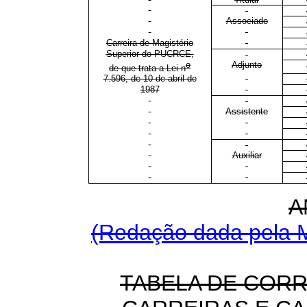
Associado
Carreira de Magistério
Superior do PUCRCE,
o
Adjunto
de que trata a Lei n
7.596, de 10 de abril de
1987
Assistente
Auxiliar
A
(Redação dada pela M
TABELA DE COR