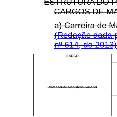
ESTRUTURA DO P
CARGOS DE M
a) Carreira de
(Redação dada p
nº 614, de 2013)
CARGO
Professor de Magistério Superior