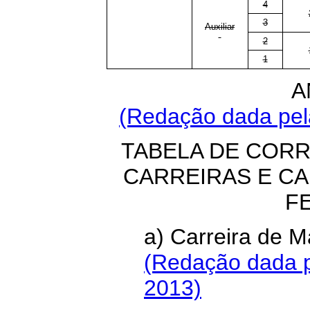
4
3
Auxiliar
2
1
A
(Redação dada pela
TABELA DE COR
CARREIRAS E C
F
a) Carreira de
(Redação dada p
2013)