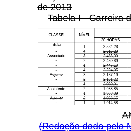
de 2013
Tabela I - Carreira 
CLASSE
NÍVEL
20 HORAS
Titular
1
2.584,28
4
2.516,23
Associado
3
2.483,09
2
2.450,89
1
2.447,10
4
2.224,05
Adjunto
3
2.187,19
2
2.151,22
1
2.039,91
Assistente
2
1.988,85
1
1.963,39
Auxiliar
2
1.938,65
1
1.914,58
A
(Redação dada pela M