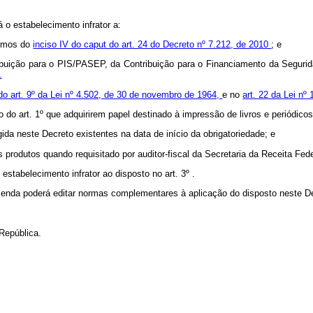
á o estabelecimento infrator a:
termos do
inciso IV do caput do art. 24 do Decreto nº 7.212, de 2010
; e
ntribuição para o PIS/PASEP, da Contribuição para o Financiamento da Segu
.
do art. 9º da Lei nº 4.502, de 30 de novembro de 1964,
e no
art. 22 da Lei nº
o do art. 1º que adquirirem papel destinado à impressão de livros e periódico
gida neste Decreto existentes na data de início da obrigatoriedade; e
 produtos quando requisitado por auditor-fiscal da Secretaria da Receita Fede
o estabelecimento infrator ao disposto no art. 3º .
Fazenda poderá editar normas complementares à aplicação do disposto neste D
República.