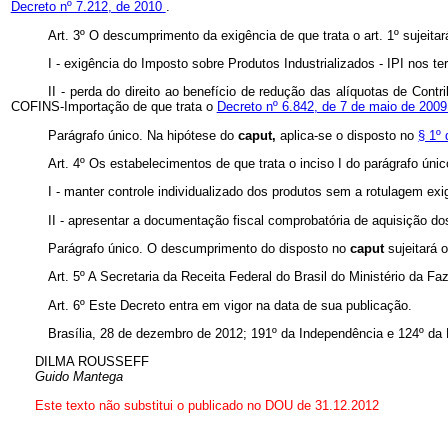
Decreto nº 7.212, de 2010
.
Art. 3º O descumprimento da exigência de que trata o art. 1º sujeitar
I - exigência do Imposto sobre Produtos Industrializados - IPI nos 
II - perda do direito ao benefício de redução das alíquotas de Co
COFINS-Importação de que trata o
Decreto nº 6.842, de 7 de maio de 2009
Parágrafo único. Na hipótese do
caput,
aplica-se o disposto no
§ 1º 
Art. 4º Os estabelecimentos de que trata o inciso I do parágrafo únic
I - manter controle individualizado dos produtos sem a rotulagem exi
II - apresentar a documentação fiscal comprobatória de aquisição dos
Parágrafo único. O descumprimento do disposto no
caput
sujeitará 
Art. 5º A Secretaria da Receita Federal do Brasil do Ministério da 
Art. 6º Este Decreto entra em vigor na data de sua publicação.
Brasília, 28 de dezembro de 2012; 191º da Independência e 124º da 
DILMA ROUSSEFF
Guido Mantega
Este texto não substitui o publicado no DOU de 31.12.2012