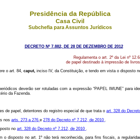
Presidência da República
Casa Civil
Subchefia para Assuntos Jurídicos
DECRETO Nº 7.882, DE 28 DE DEZEMBRO DE 2012
Regulamenta o art. 2º da Lei nº 12
de papel destinado à impressão de livros
ere o art. 84,
caput,
inciso IV, da Constituição, e tendo em vista o disposto n
periódicos deverão ser rotuladas com a expressão “PAPEL IMUNE” para identi
tério da Fazenda.
es de papel, detentores do registro especial de que trata o
art. 328 do
Decret
as nos
arts. 273 a 276
e
278 do Decreto nº 7.212, de 2010
.
isposto no
art. 328 do Decreto nº 7.212, de 2010
.
 disposto no art. 1º não terá reconhecida, para fins fiscais, a regularid