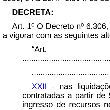
DECRETA:
Art. 1º O
Decreto nº 6.306
a vigorar com as seguintes al
“Art
.......................................
...................................
XXII -
nas liquidaç
contratadas a partir d
ingresso de recursos n