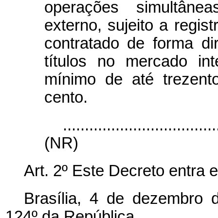
operações simultânea
externo, sujeito a regis
contratado de forma d
títulos no mercado in
mínimo de até trezent
cento.
...................................
(NR)
Art. 2º Este Decreto entra 
Brasília, 4 de dezembro 
124º da República.